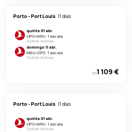
Porto
-
Port Louis
11 dias
quinta 01 abr.
OPO
-
MRU
·
1 escala
Turkish Airlines
domingo 11 abr.
MRU
-
OPO
·
1 escala
Turkish Airlines
1 109 €
de
Porto
-
Port Louis
11 dias
quinta 01 abr.
OPO
-
MRU
·
1 escala
Turkish Airlines