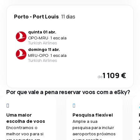
Porto
-
Port Louis
11 dias
quinta 01 abr.
OPO
-
MRU
·
1 escala
Turkish Airlines
domingo 11 abr.
MRU
-
OPO
·
1 escala
Turkish Airlines
1 109 €
de
Por que vale a pena reservar voos com a eSky?
Uma maior
Pesquisa flexível
escolha de voos
Amplie a sua
Encontramos o
pesquisa para incluir
melhor voo para si
aeroportos próximos