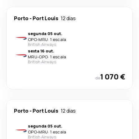
Porto
-
Port Louis
12 dias
segunda 05 out.
OPO
-
MRU
·
1 escala
British Airways
sexta 16 out.
MRU
-
OPO
·
1 escala
British Airways
1 070 €
de
Porto
-
Port Louis
12 dias
segunda 05 out.
OPO
-
MRU
·
1 escala
British Airways