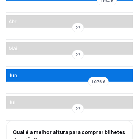
1 194 €
Abr.
??
Mai.
??
Jun.
1 076 €
Jul.
??
Qual é a melhor altura para comprar bilhetes