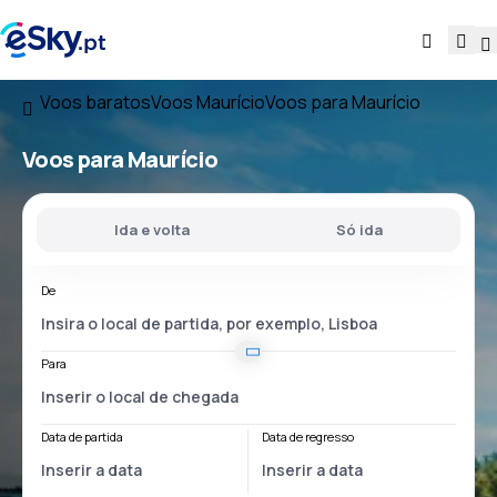
Voos baratos
Voos Maurício
Voos para Maurício
Voos
para Maurício
Ida e volta
Só ida
De
Para
Data de partida
Data de regresso