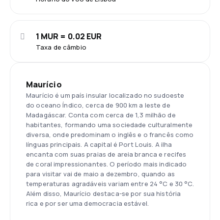
1 MUR = 0.02 EUR
Taxa de câmbio
Maurício
Maurício é um país insular localizado no sudoeste
do oceano Índico, cerca de 900 km a leste de
Madagáscar. Conta com cerca de 1,3 milhão de
habitantes, formando uma sociedade culturalmente
diversa, onde predominam o inglês e o francês como
línguas principais. A capital é Port Louis. A ilha
encanta com suas praias de areia branca e recifes
de coral impressionantes. O período mais indicado
para visitar vai de maio a dezembro, quando as
temperaturas agradáveis variam entre 24 °C e 30 °C.
Além disso, Maurício destaca-se por sua história
rica e por ser uma democracia estável.