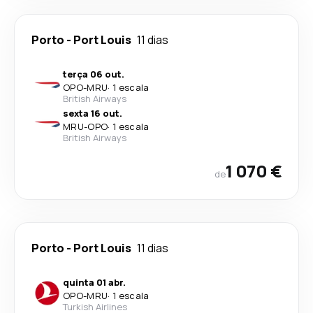
Porto
-
Port Louis
11 dias
terça 06 out.
OPO
-
MRU
·
1 escala
British Airways
sexta 16 out.
MRU
-
OPO
·
1 escala
British Airways
1 070 €
de
Porto
-
Port Louis
11 dias
quinta 01 abr.
OPO
-
MRU
·
1 escala
Turkish Airlines