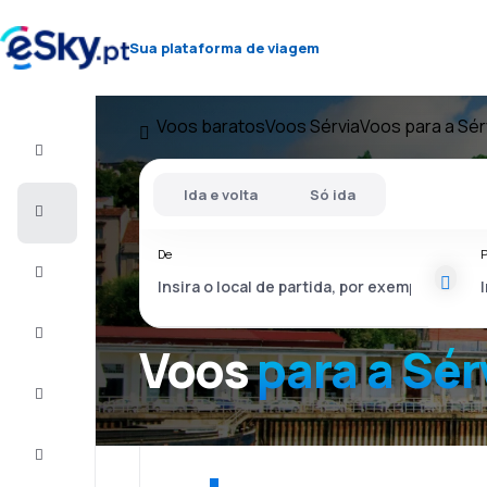
Sua plataforma de viagem
Voos baratos
Voos Sérvia
Voos para a Sér
Voo+Hotel
Ida e volta
Só ida
Voos
baratos
De
P
Férias
City
Break
Voos
para a Sér
Alojamentos
Ofertas