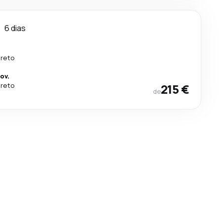
o
6 dias
ireto
ov.
ireto
215 €
de