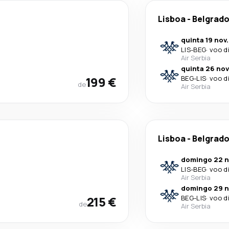
Lisboa
-
Belgrad
quinta 19 nov.
LIS
-
BEG
·
voo d
Air Serbia
quinta 26 nov
199 €
BEG
-
LIS
·
voo d
de
Air Serbia
Lisboa
-
Belgrad
domingo 22 n
LIS
-
BEG
·
voo d
Air Serbia
domingo 29 n
215 €
BEG
-
LIS
·
voo d
de
Air Serbia