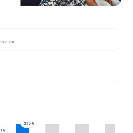
ra viajar
235 €
1 €