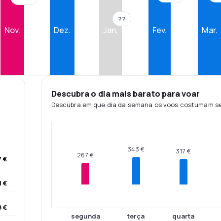
??
Nov.
Dez.
Jan.
Fev.
Mar.
Descubra o dia mais barato para voar
Descubra em que dia da semana os voos costumam ser
343 €
317 €
267 €
 €
1 €
 €
segunda
terça
quarta