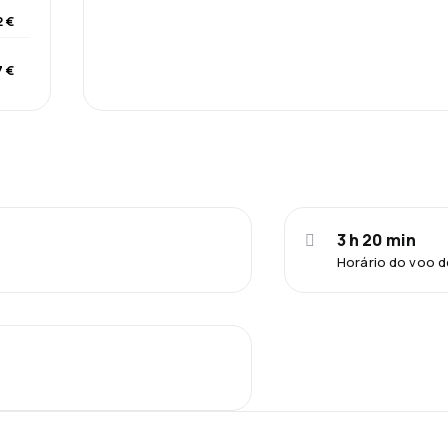
 €
 €
3 h 20 min
Horário do voo d