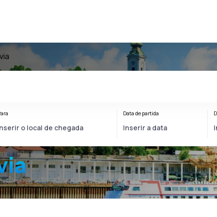
via
ara
Data de partida
D
via