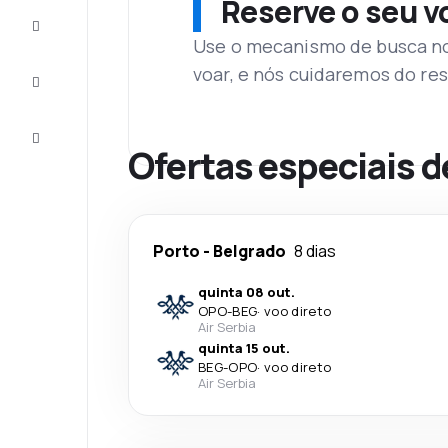
Reserve o seu 
Complete
a viagem
Use o mecanismo de busca no 
voar, e nós cuidaremos do res
Inspirações
e dicas
Atendimento
Cliente
Ofertas especiais d
Porto
-
Belgrado
8 dias
quinta 08 out.
OPO
-
BEG
·
voo direto
Air Serbia
quinta 15 out.
BEG
-
OPO
·
voo direto
Air Serbia