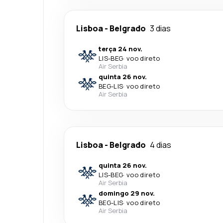
Lisboa
-
Belgrado
3 dias
terça 24 nov.
LIS
-
BEG
·
voo direto
Air Serbia
quinta 26 nov.
BEG
-
LIS
·
voo direto
Air Serbia
Lisboa
-
Belgrado
4 dias
quinta 26 nov.
LIS
-
BEG
·
voo direto
Air Serbia
domingo 29 nov.
BEG
-
LIS
·
voo direto
Air Serbia