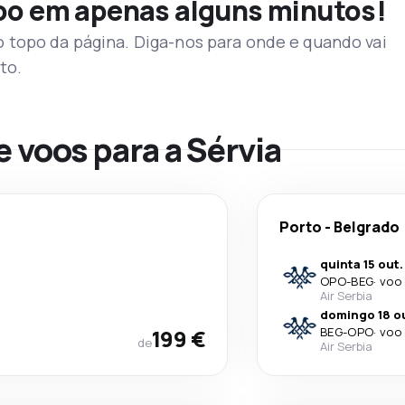
voo em apenas alguns minutos!
topo da página. Diga-nos para onde e quando vai
to.
e voos para a Sérvia
Porto
-
Belgrado
quinta 15 out.
OPO
-
BEG
·
voo 
Air Serbia
domingo 18 o
199 €
BEG
-
OPO
·
voo 
de
Air Serbia