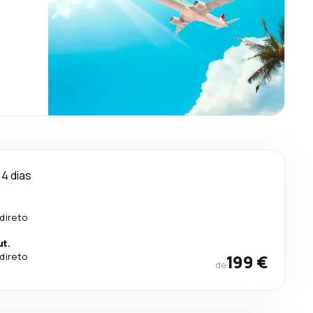
4 dias
direto
ut.
direto
199 €
de