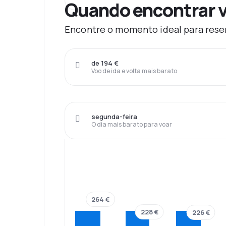
Quando encontrar v
Encontre o momento ideal para reser
de 194 €
Voo de ida e volta mais barato
segunda-feira
O dia mais barato para voar
264 €
228 €
226 €