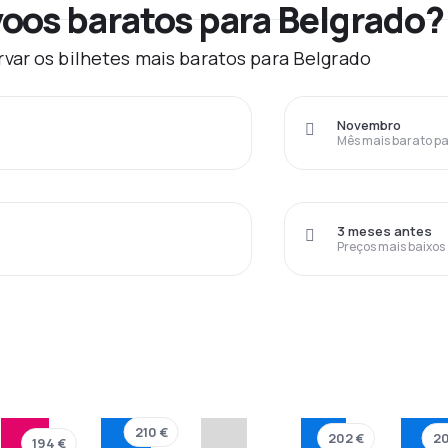
oos baratos para Belgrado?
var os bilhetes mais baratos para Belgrado
Novembro
Mês mais barato pa
3 meses antes
Preços mais baixos
210 €
202 €
20
194 €