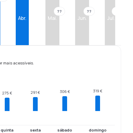
??
??
??
Abr.
Mai.
Jun.
Jul.
 mais acessíveis.
319 €
306 €
291 €
275 €
quinta
sexta
sábado
domingo