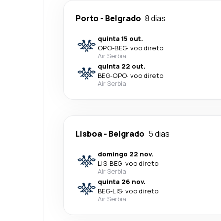
Porto
-
Belgrado
8 dias
quinta 15 out.
OPO
-
BEG
·
voo direto
Air Serbia
quinta 22 out.
BEG
-
OPO
·
voo direto
Air Serbia
Lisboa
-
Belgrado
5 dias
domingo 22 nov.
LIS
-
BEG
·
voo direto
Air Serbia
quinta 26 nov.
BEG
-
LIS
·
voo direto
Air Serbia