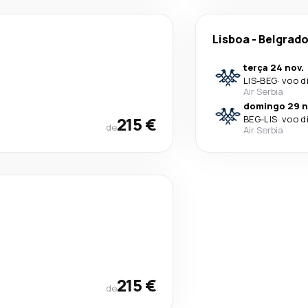
Lisboa
-
Belgrad
terça 24 nov.
LIS
-
BEG
·
voo d
Air Serbia
domingo 29 n
215 €
BEG
-
LIS
·
voo d
de
Air Serbia
215 €
de