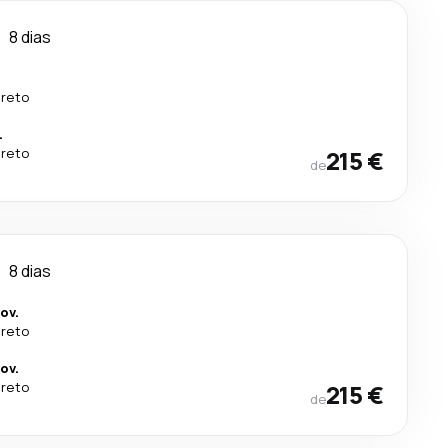
o
8 dias
ireto
.
ireto
215 €
de
o
8 dias
ov.
ireto
ov.
ireto
215 €
de