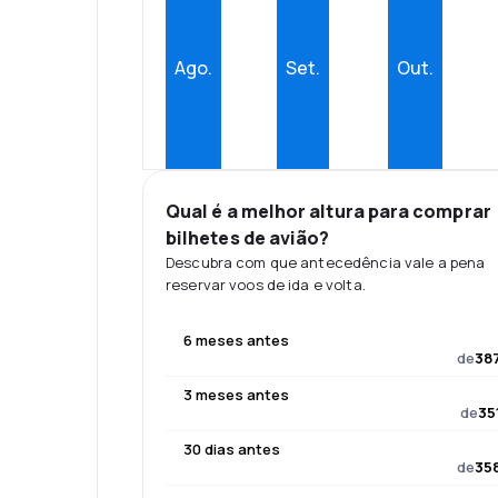
Ago.
Set.
Out.
Qual é a melhor altura para comprar
bilhetes de avião?
Descubra com que antecedência vale a pena
reservar voos de ida e volta.
6 meses antes
de
387
3 meses antes
de
35
30 dias antes
de
358