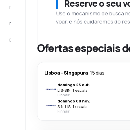
Reserve o seu 
Complete
a viagem
Use o mecanismo de busca no 
voar, e nós cuidaremos do res
Inspirações
e dicas
Atendimento
Cliente
Ofertas especiais d
Lisboa
-
Singapura
15 dias
domingo 25 out.
LIS
-
SIN
·
1 escala
Finnair
domingo 08 nov.
SIN
-
LIS
·
1 escala
Finnair