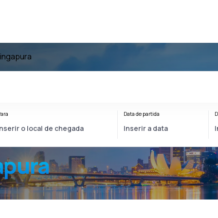
Singapura
ara
Data de partida
D
apura