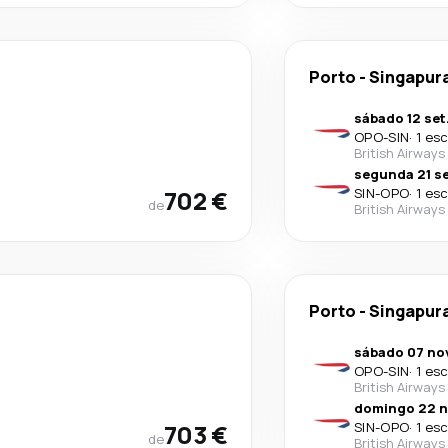
Porto
-
Singapur
sábado 12 set
OPO
-
SIN
·
1 es
British Airways
segunda 21 se
702 €
SIN
-
OPO
·
1 es
de
British Airways
Porto
-
Singapur
sábado 07 nov
OPO
-
SIN
·
1 es
British Airways
domingo 22 n
703 €
SIN
-
OPO
·
1 es
de
British Airways