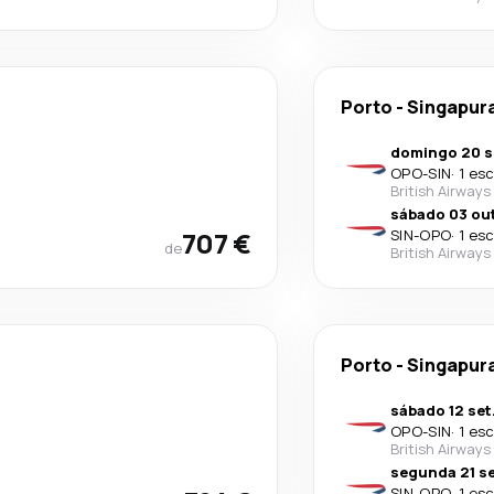
Porto
-
Singapur
domingo 20 s
OPO
-
SIN
·
1 es
British Airways
sábado 03 out
707 €
SIN
-
OPO
·
1 es
de
British Airways
Porto
-
Singapur
sábado 12 set
OPO
-
SIN
·
1 es
British Airways
segunda 21 se
SIN
-
OPO
·
1 es