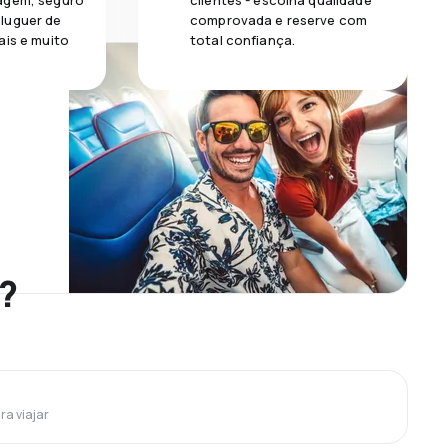
agem, seguro
clientes - escolha qualidade
luguer de
comprovada e reserve com
ais e muito
total confiança.
?
ra viajar