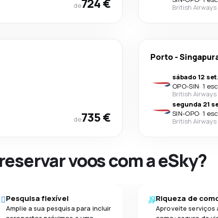
724 €
de
British Airways
Porto
-
Singapur
sábado 12 set
OPO
-
SIN
·
1 es
British Airways
segunda 21 se
735 €
SIN
-
OPO
·
1 es
de
British Airways
 reservar voos com a eSky?
Pesquisa flexível
Riqueza de com
Amplie a sua pesquisa para incluir
Aproveite serviços 