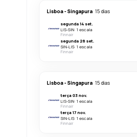
Lisboa
-
Singapura
15 dias
segunda 14 set.
LIS
-
SIN
·
1 escala
Finnair
segunda 28 set.
SIN
-
LIS
·
1 escala
Finnair
Lisboa
-
Singapura
15 dias
terça 03 nov.
LIS
-
SIN
·
1 escala
Finnair
terça 17 nov.
SIN
-
LIS
·
1 escala
Finnair