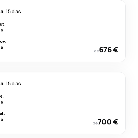
ra
15 dias
ut.
la
ov.
la
676 €
de
ra
15 dias
t.
la
et.
la
700 €
de