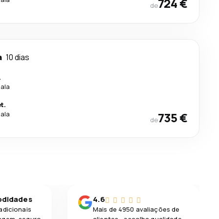
724 €
de
a
10 dias
.
cala
t.
cala
735 €
de
odidades
4.6
adicionais
Mais de 4950 avaliações de