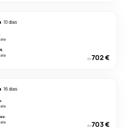
a
10 dias
.
cala
t.
cala
702 €
de
a
16 dias
.
cala
ov.
cala
703 €
de