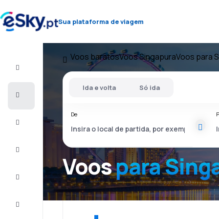
Sua plataforma de viagem
Voos baratos
Voos Singapura
Voos para 
Voo+Hotel
Ida e volta
Só ida
Voos
baratos
De
P
Férias
City
Break
Voos
para Sing
Alojamentos
Ofertas