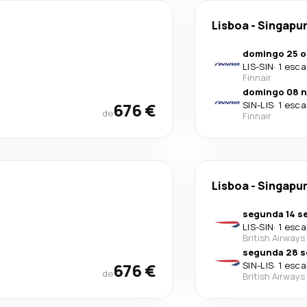
Lisboa
-
Singapu
domingo 25 o
LIS
-
SIN
·
1 esca
Finnair
domingo 08 n
676 €
SIN
-
LIS
·
1 esca
de
Finnair
Lisboa
-
Singapu
segunda 14 se
LIS
-
SIN
·
1 esca
British Airways
segunda 28 s
676 €
SIN
-
LIS
·
1 esca
de
British Airways