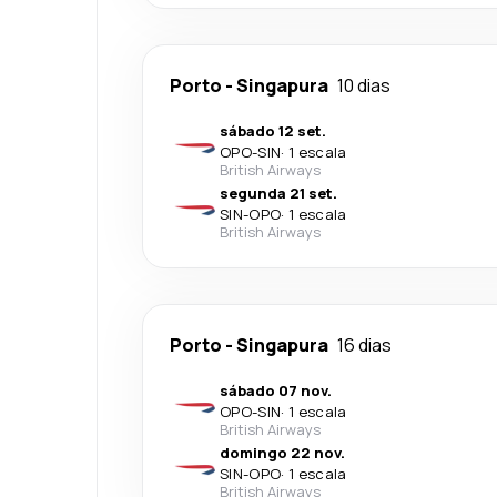
Porto
-
Singapura
10 dias
sábado 12 set.
OPO
-
SIN
·
1 escala
British Airways
segunda 21 set.
SIN
-
OPO
·
1 escala
British Airways
Porto
-
Singapura
16 dias
sábado 07 nov.
OPO
-
SIN
·
1 escala
British Airways
domingo 22 nov.
SIN
-
OPO
·
1 escala
British Airways