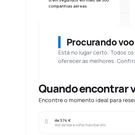
si em segundos em mais de 500
companhias aéreas.
Procurando voo
Está no lugar certo. Todos o
oferecer as melhores. Confir
Quando encontrar v
Encontre o momento ideal para reser
de 574 €
Voo de ida e volta mais barato