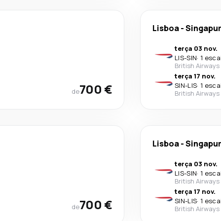
Lisboa
-
Singapu
terça 03 nov.
LIS
-
SIN
·
1 esca
British Airways
terça 17 nov.
700 €
SIN
-
LIS
·
1 esca
de
British Airways
Lisboa
-
Singapu
terça 03 nov.
LIS
-
SIN
·
1 esca
British Airways
terça 17 nov.
700 €
SIN
-
LIS
·
1 esca
de
British Airways