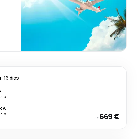
a
16 dias
.
cala
ov.
cala
669 €
de