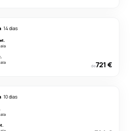
a
14 dias
et.
cala
.
cala
721 €
de
a
10 dias
.
cala
t.
cala