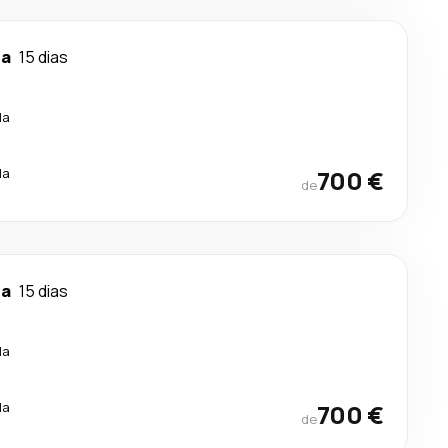
ra
15 dias
la
la
700 €
de
ra
15 dias
la
la
700 €
de