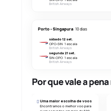
British Airways
Porto
-
Singapura
10 dias
sábado 12 set.
OPO
-
SIN
·
1 escala
British Airways
segunda 21 set.
SIN
-
OPO
·
1 escala
British Airways
Por que vale a pena
Uma maior escolha de voos
Encontramos o melhor voo para