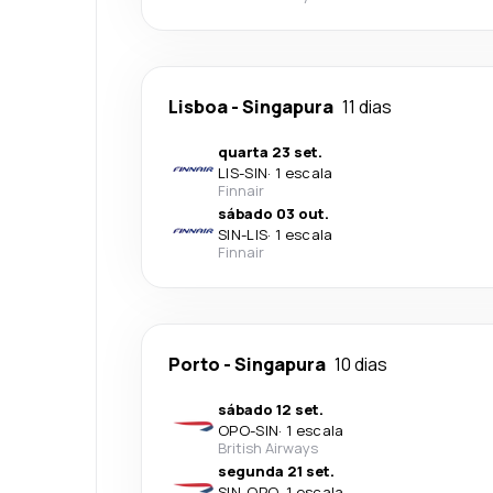
Lisboa
-
Singapura
11 dias
quarta 23 set.
LIS
-
SIN
·
1 escala
Finnair
sábado 03 out.
SIN
-
LIS
·
1 escala
Finnair
Porto
-
Singapura
10 dias
sábado 12 set.
OPO
-
SIN
·
1 escala
British Airways
segunda 21 set.
SIN
-
OPO
·
1 escala