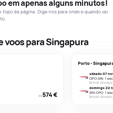
voo em apenas alguns minutos!
topo da página. Diga-nos para onde e quando vai
to.
e voos para Singapura
Porto
-
Singapur
sábado 07 nov
OPO
-
SIN
·
1 es
British Airways
domingo 22 n
574 €
SIN
-
OPO
·
1 es
de
British Airways