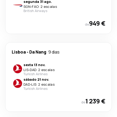
segunda 31 ago.
SGN
-
FAO
·
2 escalas
British Airways
949 €
de
Lisboa
-
Da Nang
9 dias
sexta 13 nov.
LIS
-
DAD
·
2 escalas
Turkish Airlines
sábado 21 nov.
DAD
-
LIS
·
2 escalas
Turkish Airlines
1 239 €
de