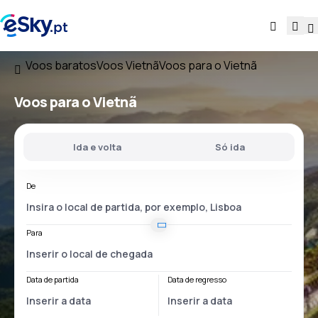
Voos baratos
Voos Vietnã
Voos para o Vietnã
Voos
para o Vietnã
Ida e volta
Só ida
De
Para
Data de partida
Data de regresso