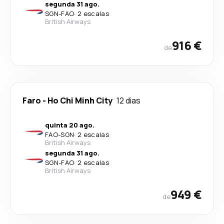
segunda 31 ago.
SGN
-
FAO
·
2 escalas
British Airways
916 €
de
Faro
-
Ho Chi Minh City
12 dias
quinta 20 ago.
FAO
-
SGN
·
2 escalas
British Airways
segunda 31 ago.
SGN
-
FAO
·
2 escalas
British Airways
949 €
de