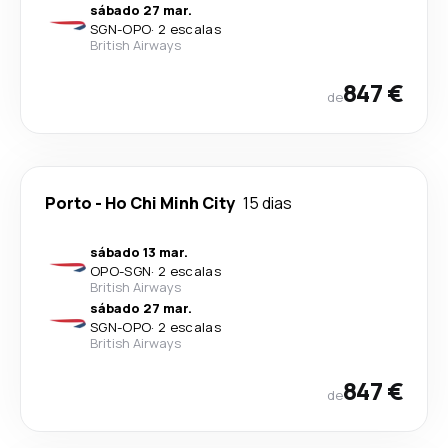
sábado 27 mar.
SGN
-
OPO
·
2 escalas
British Airways
847 €
de
Porto
-
Ho Chi Minh City
15 dias
sábado 13 mar.
OPO
-
SGN
·
2 escalas
British Airways
sábado 27 mar.
SGN
-
OPO
·
2 escalas
British Airways
847 €
de