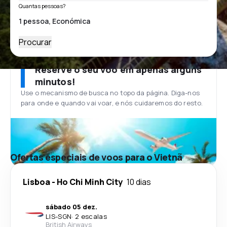
Quantas pessoas?
Procurar
Reserve o seu voo em apenas alguns
minutos!
Use o mecanismo de busca no topo da página. Diga-nos
para onde e quando vai voar, e nós cuidaremos do resto.
Ofertas especiais de voos para o Vietnã
Lisboa
-
Ho Chi Minh City
10 dias
sábado 05 dez.
LIS
-
SGN
·
2 escalas
British Airways