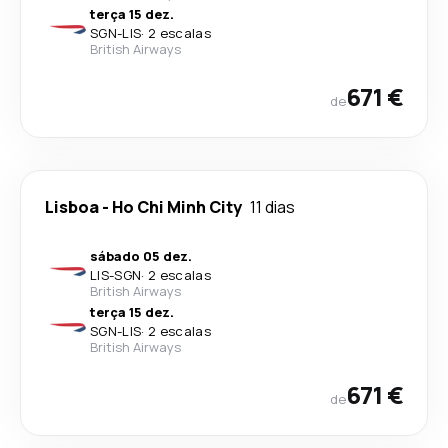
terça 15 dez.
SGN
-
LIS
·
2 escalas
British Airways
671 €
de
Lisboa
-
Ho Chi Minh City
11 dias
sábado 05 dez.
LIS
-
SGN
·
2 escalas
British Airways
terça 15 dez.
SGN
-
LIS
·
2 escalas
British Airways
671 €
de