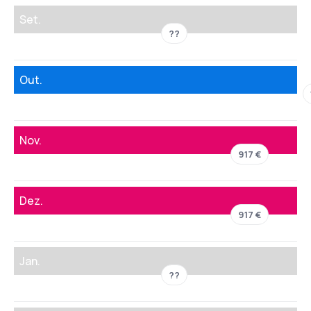
Set.
??
Out.
Nov.
917 €
Dez.
917 €
Jan.
??