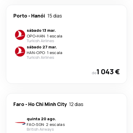
Porto
-
Hanói
15 dias
sábado 13 mar.
OPO
-
HAN
·
1 escala
Turkish Airlines
sábado 27 mar.
HAN
-
OPO
·
1 escala
Turkish Airlines
1 043 €
de
Faro
-
Ho Chi Minh City
12 dias
quinta 20 ago.
FAO
-
SGN
·
2 escalas
British Airways