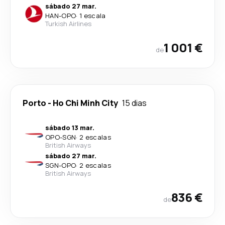
sábado 27 mar.
HAN
-
OPO
·
1 escala
Turkish Airlines
1 001 €
de
Porto
-
Ho Chi Minh City
15 dias
sábado 13 mar.
OPO
-
SGN
·
2 escalas
British Airways
sábado 27 mar.
SGN
-
OPO
·
2 escalas
British Airways
836 €
de