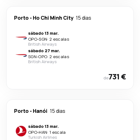
Porto
-
Ho Chi Minh City
15 dias
sábado 13 mar.
OPO
-
SGN
·
2 escalas
British Airways
sábado 27 mar.
SGN
-
OPO
·
2 escalas
British Airways
731 €
de
Porto
-
Hanói
15 dias
sábado 13 mar.
OPO
-
HAN
·
1 escala
Turkish Airlines