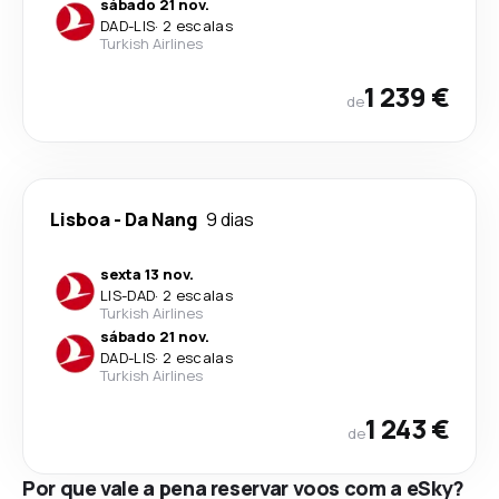
sábado 21 nov.
DAD
-
LIS
·
2 escalas
Turkish Airlines
1 239 €
de
Lisboa
-
Da Nang
9 dias
sexta 13 nov.
LIS
-
DAD
·
2 escalas
Turkish Airlines
sábado 21 nov.
DAD
-
LIS
·
2 escalas
Turkish Airlines
1 243 €
de
Por que vale a pena reservar voos com a eSky?