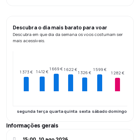
Descubra o dia mais barato para voar
Descubra em que dia da semana os voos costumam ser
mais acessíveis.
1 669 €
1 622 €
1 599 €
1 412 €
1 373 €
1 326 €
1 282 €
segunda
terça
quarta
quinta
sexta
sábado
domingo
Informações gerais
15:00, 10 ago 2026