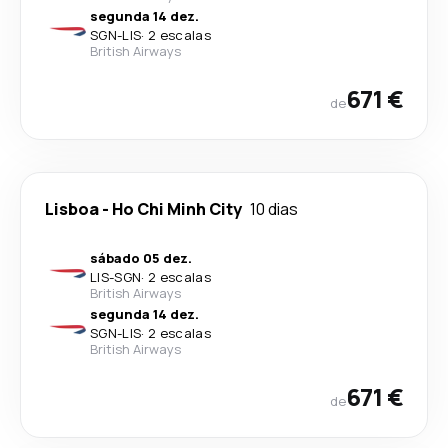
segunda 14 dez.
SGN
-
LIS
·
2 escalas
British Airways
671 €
de
Lisboa
-
Ho Chi Minh City
10 dias
sábado 05 dez.
LIS
-
SGN
·
2 escalas
British Airways
segunda 14 dez.
SGN
-
LIS
·
2 escalas
British Airways
671 €
de