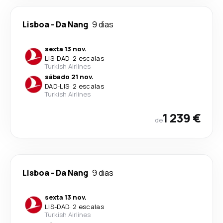
Lisboa
-
Da Nang
9 dias
sexta 13 nov.
LIS
-
DAD
·
2 escalas
Turkish Airlines
sábado 21 nov.
DAD
-
LIS
·
2 escalas
Turkish Airlines
1 239 €
de
Lisboa
-
Da Nang
9 dias
sexta 13 nov.
LIS
-
DAD
·
2 escalas
Turkish Airlines