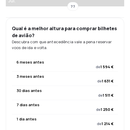
Jul.
??
Qual é a melhor altura para comprar bilhetes
de avião?
Descubra com que antecedência vale a pena reservar
voos de ida e volta.
6 meses antes
de
1 594 €
3 meses antes
de
1 631 €
30 dias antes
de
1 511 €
7 dias antes
de
1 250 €
1 dia antes
de
1 214 €