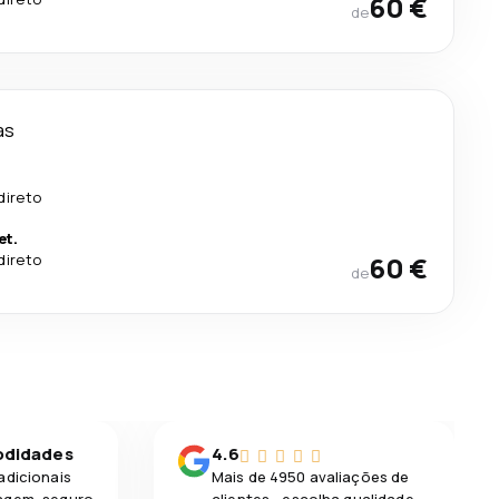
60 €
de
as
.
direto
et.
direto
60 €
de
odidades
4.6
adicionais
Mais de 4950 avaliações de