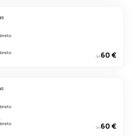
as
direto
direto
60 €
de
as
direto
.
direto
60 €
de