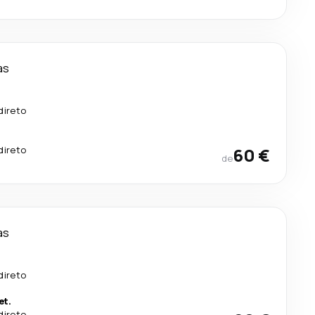
as
direto
direto
60 €
de
as
.
direto
et.
direto