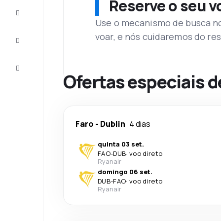
Reserve o seu 
Complete
a viagem
Use o mecanismo de busca no 
voar, e nós cuidaremos do res
Inspirações
e dicas
Atendimento
Cliente
Ofertas especiais d
Faro
-
Dublin
4 dias
quinta 03 set.
FAO
-
DUB
·
voo direto
Ryanair
domingo 06 set.
DUB
-
FAO
·
voo direto
Ryanair