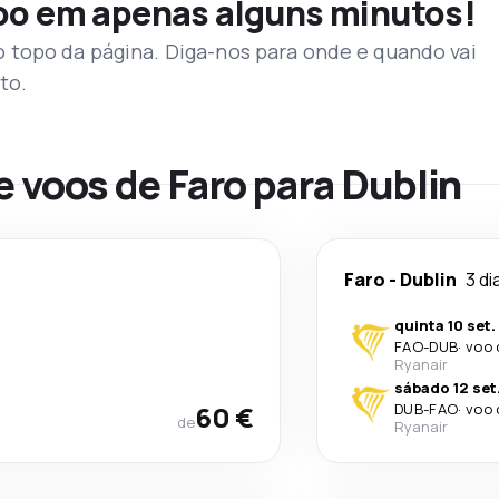
voo em apenas alguns minutos!
topo da página. Diga-nos para onde e quando vai
to.
e voos de Faro para Dublin
Faro
-
Dublin
3 di
quinta 10 set.
FAO
-
DUB
·
voo 
Ryanair
sábado 12 set
60 €
DUB
-
FAO
·
voo 
de
Ryanair