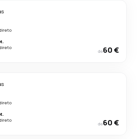
as
direto
t.
direto
60 €
de
as
direto
t.
direto
60 €
de