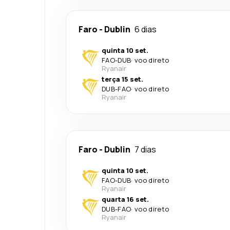
Faro
-
Dublin
6 dias
quinta 10 set.
FAO
-
DUB
·
voo direto
Ryanair
terça 15 set.
DUB
-
FAO
·
voo direto
Ryanair
Faro
-
Dublin
7 dias
quinta 10 set.
FAO
-
DUB
·
voo direto
Ryanair
quarta 16 set.
DUB
-
FAO
·
voo direto
Ryanair