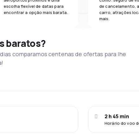
aeroportos próximos e uma
como: seguro de vi
escolha flexível de datas para
de cancelamento, a
encontrar a opção mais barata.
carro, atrações loc
mais.
s baratos?
s dias comparamos centenas de ofertas para lhe
a!
2 h 45 min
Horário do voo d