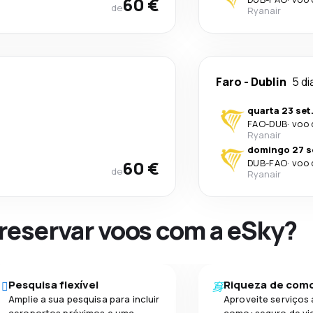
60 €
de
Ryanair
Faro
-
Dublin
5 di
quarta 23 set
FAO
-
DUB
·
voo 
Ryanair
domingo 27 s
60 €
DUB
-
FAO
·
voo 
de
Ryanair
 reservar voos com a eSky?
Pesquisa flexível
Riqueza de com
Amplie a sua pesquisa para incluir
Aproveite serviços 