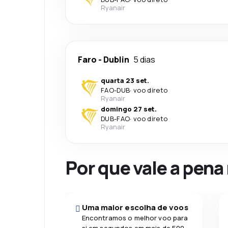
Ryanair
Faro
-
Dublin
5 dias
quarta 23 set.
FAO
-
DUB
·
voo direto
Ryanair
domingo 27 set.
DUB
-
FAO
·
voo direto
Ryanair
Por que vale a pena
Uma maior escolha de voos
Encontramos o melhor voo para