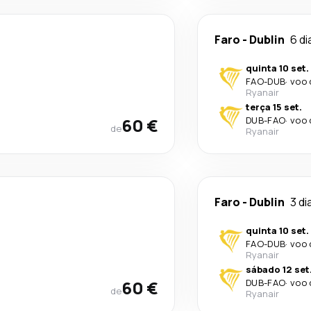
Faro
-
Dublin
6 di
quinta 10 set.
FAO
-
DUB
·
voo 
Ryanair
terça 15 set.
60 €
DUB
-
FAO
·
voo 
de
Ryanair
Faro
-
Dublin
3 di
quinta 10 set.
FAO
-
DUB
·
voo 
Ryanair
sábado 12 set
60 €
DUB
-
FAO
·
voo 
de
Ryanair