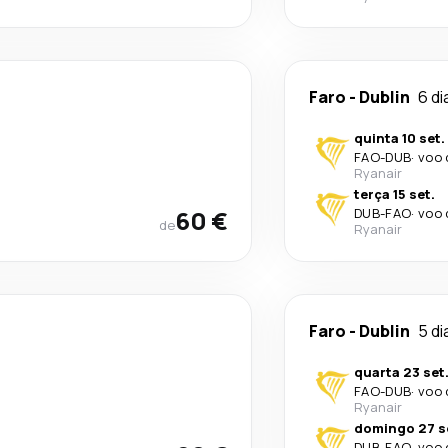
Faro
-
Dublin
6 di
quinta 10 set.
FAO
-
DUB
·
voo 
Ryanair
terça 15 set.
60 €
DUB
-
FAO
·
voo 
de
Ryanair
Faro
-
Dublin
5 di
quarta 23 set
FAO
-
DUB
·
voo 
Ryanair
domingo 27 s
DUB
-
FAO
·
voo 