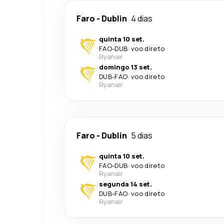
Faro
-
Dublin
4 dias
quinta 10 set.
FAO
-
DUB
·
voo direto
Ryanair
domingo 13 set.
DUB
-
FAO
·
voo direto
Ryanair
Faro
-
Dublin
5 dias
quinta 10 set.
FAO
-
DUB
·
voo direto
Ryanair
segunda 14 set.
DUB
-
FAO
·
voo direto
Ryanair