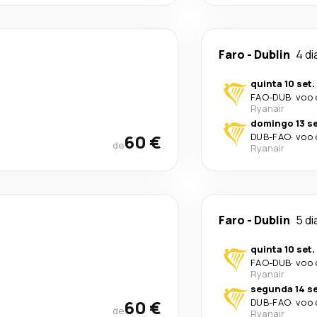
Faro
-
Dublin
4 di
quinta 10 set.
FAO
-
DUB
·
voo 
Ryanair
domingo 13 se
60 €
DUB
-
FAO
·
voo 
de
Ryanair
Faro
-
Dublin
5 di
quinta 10 set.
FAO
-
DUB
·
voo 
Ryanair
segunda 14 se
60 €
DUB
-
FAO
·
voo 
de
Ryanair