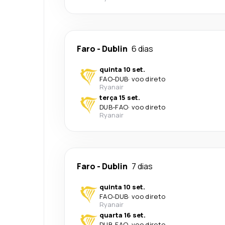
Faro
-
Dublin
6 dias
quinta 10 set.
FAO
-
DUB
·
voo direto
Ryanair
terça 15 set.
DUB
-
FAO
·
voo direto
Ryanair
Faro
-
Dublin
7 dias
quinta 10 set.
FAO
-
DUB
·
voo direto
Ryanair
quarta 16 set.
DUB
-
FAO
·
voo direto