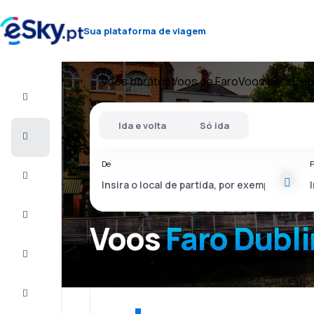
Sua plataforma de viagem
Voos baratos
Voos de Faro
Voos para Dubl
Voo+Hotel
Ida e volta
Só ida
Voos
baratos
De
P
Férias
City
Break
Voos
Faro Dubli
Alojamentos
Ofertas