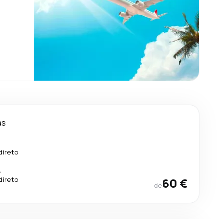
as
direto
.
direto
60 €
de