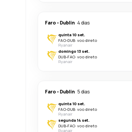
Faro
-
Dublin
4 dias
quinta 10 set.
FAO
-
DUB
·
voo direto
Ryanair
domingo 13 set.
DUB
-
FAO
·
voo direto
Ryanair
Faro
-
Dublin
5 dias
quinta 10 set.
FAO
-
DUB
·
voo direto
Ryanair
segunda 14 set.
DUB
-
FAO
·
voo direto
Ryanair