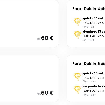
Faro
-
Dublin
4 di
quinta 10 set.
FAO
-
DUB
·
voo 
Ryanair
domingo 13 se
60 €
DUB
-
FAO
·
voo 
de
Ryanair
Faro
-
Dublin
5 di
quinta 10 set.
FAO
-
DUB
·
voo 
Ryanair
segunda 14 se
60 €
DUB
-
FAO
·
voo 
de
Ryanair