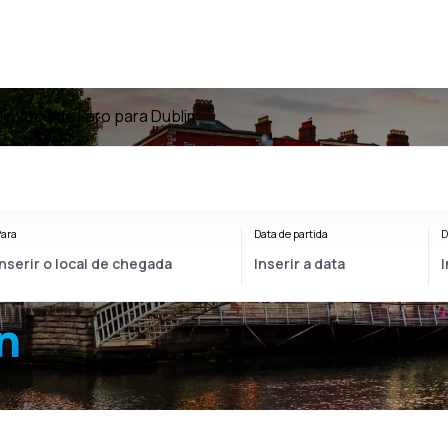
in
Voos de Faro para Dublin
ara
Data de partida
D
n