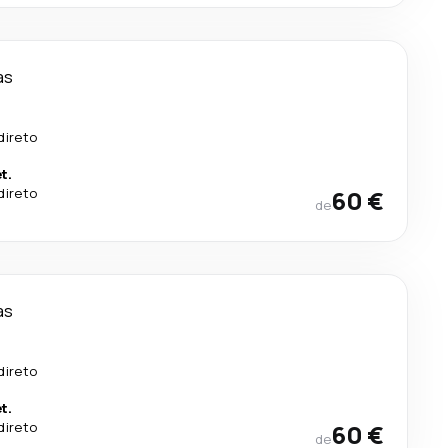
as
direto
t.
direto
60 €
de
as
direto
t.
direto
60 €
de