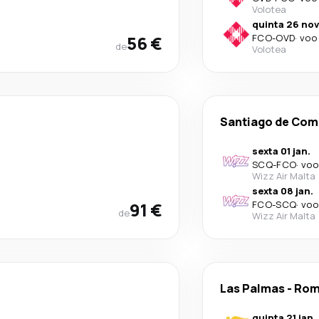
Volotea
quinta 26 nov
56 €
FCO
-
OVD
·
voo 
de
Volotea
Santiago de Com
sexta 01 jan.
SCQ
-
FCO
·
voo
Wizz Air Malta
sexta 08 jan.
91 €
FCO
-
SCQ
·
voo
de
Wizz Air Malta
Las Palmas
-
Ro
quinta 21 jan.