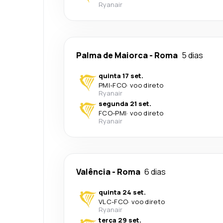
Ryanair
Palma de Maiorca
-
Roma
5 dias
quinta 17 set.
PMI
-
FCO
·
voo direto
Ryanair
segunda 21 set.
FCO
-
PMI
·
voo direto
Ryanair
Valência
-
Roma
6 dias
quinta 24 set.
VLC
-
FCO
·
voo direto
Ryanair
terça 29 set.