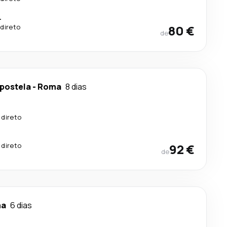
.
direto
80 €
de
postela
-
Roma
8 dias
 direto
 direto
92 €
de
ma
6 dias