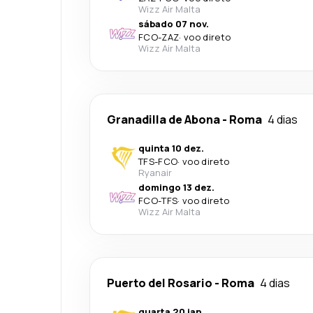
Wizz Air Malta
sábado 07 nov.
FCO
-
ZAZ
·
voo direto
Wizz Air Malta
Granadilla de Abona
-
Roma
4 dias
quinta 10 dez.
TFS
-
FCO
·
voo direto
Ryanair
domingo 13 dez.
FCO
-
TFS
·
voo direto
Wizz Air Malta
Puerto del Rosario
-
Roma
4 dias
quarta 20 jan.