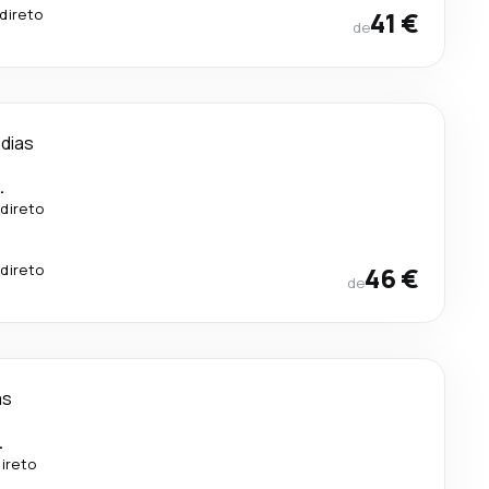
direto
41 €
de
 dias
.
direto
direto
46 €
de
as
.
ireto