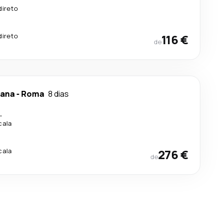
direto
direto
116 €
de
lana
-
Roma
8 dias
.
cala
cala
276 €
de