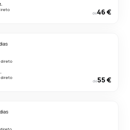
t.
ireto
46 €
de
dias
 direto
.
 direto
55 €
de
 dias
direto