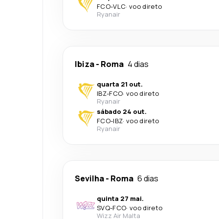
FCO
-
VLC
·
voo direto
Ryanair
Ibiza
-
Roma
4 dias
quarta 21 out.
IBZ
-
FCO
·
voo direto
Ryanair
sábado 24 out.
FCO
-
IBZ
·
voo direto
Ryanair
Sevilha
-
Roma
6 dias
quinta 27 mai.
SVQ
-
FCO
·
voo direto
Wizz Air Malta