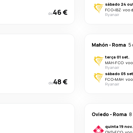
sábado 24 ou
46 €
FCO
-
IBZ
·
voo d
de
Ryanair
Mahón
-
Roma
5 
terça 01 set.
MAH
-
FCO
·
voo
Ryanair
sábado 05 set
48 €
FCO
-
MAH
·
voo
de
Ryanair
Oviedo
-
Roma
8
quinta 19 nov.
OVD
-
FCO
·
voo 