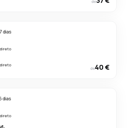
37 €
de
7 dias
.
direto
direto
40 €
de
6 dias
.
direto
ut.