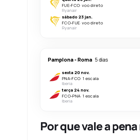
FUE
-
FCO
·
voo direto
Ryanair
sábado 23 jan.
FCO
-
FUE
·
voo direto
Ryanair
Pamplona
-
Roma
5 dias
sexta 20 nov.
PNA
-
FCO
·
1 escala
Iberia
terça 24 nov.
FCO
-
PNA
·
1 escala
Iberia
Por que vale a pena