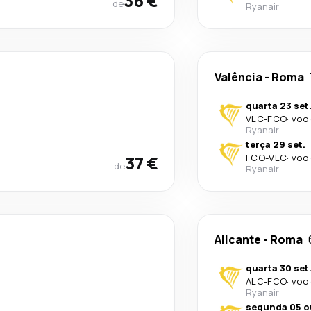
36 €
de
Ryanair
Valência
-
Roma
quarta 23 set
VLC
-
FCO
·
voo 
Ryanair
terça 29 set.
37 €
FCO
-
VLC
·
voo 
de
Ryanair
Alicante
-
Roma
quarta 30 set
ALC
-
FCO
·
voo 
Ryanair
segunda 05 o