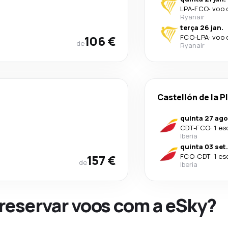
LPA
-
FCO
·
voo 
Ryanair
terça 26 jan.
106 €
FCO
-
LPA
·
voo 
de
Ryanair
Castellón de la P
quinta 27 ago
CDT
-
FCO
·
1 es
Iberia
quinta 03 set.
157 €
FCO
-
CDT
·
1 es
de
Iberia
 reservar voos com a eSky?