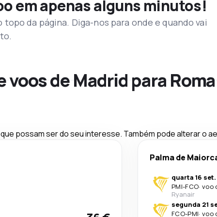
voo em apenas alguns minutos!
topo da página. Diga-nos para onde e quando vai
to.
de voos de Madrid para Roma
ue possam ser do seu interesse. Também pode alterar o aer
Palma de Maiorc
quarta 16 set.
PMI
-
FCO
·
voo 
Ryanair
segunda 21 se
FCO
-
PMI
·
voo 