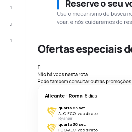
Reserve o seu 
Complete
a viagem
Use o mecanismo de busca no 
voar, e nós cuidaremos do res
Inspirações
e dicas
Atendimento
Cliente
Ofertas especiais 
Não há voos nesta rota
Pode também consultar outras promoções q
Alicante
-
Roma
8 dias
quarta 23 set.
ALC
-
FCO
·
voo direto
Ryanair
quarta 30 set.
FCO
-
ALC
·
voo direto