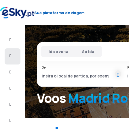
Sua plataforma de viagem
Voos baratos
Voos de Madrid
Voos para 
Voo+Hotel
Ida e volta
Só ida
Voos
baratos
De
P
Férias
City
Break
Voos
Madrid R
Alojamentos
Ofertas