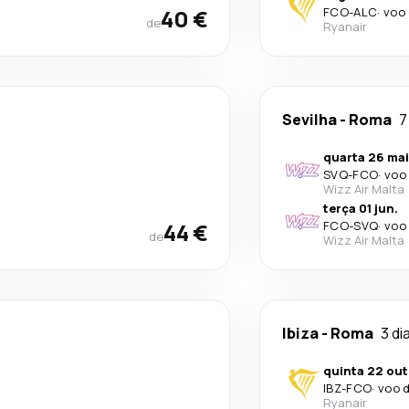
40 €
FCO
-
ALC
·
voo 
de
Ryanair
Sevilha
-
Roma
7
quarta 26 mai
SVQ
-
FCO
·
voo 
Wizz Air Malta
terça 01 jun.
44 €
FCO
-
SVQ
·
voo 
de
Wizz Air Malta
Ibiza
-
Roma
3 di
quinta 22 out
IBZ
-
FCO
·
voo d
Ryanair