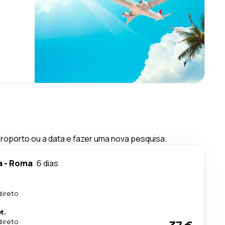
oporto ou a data e fazer uma nova pesquisa.
a
-
Roma
6 dias
direto
t.
direto