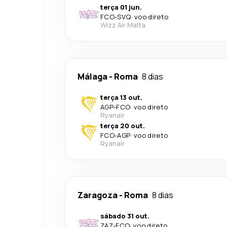
terça 01 jun.
FCO
-
SVQ
·
voo direto
Wizz Air Malta
Málaga
-
Roma
8 dias
terça 13 out.
AGP
-
FCO
·
voo direto
Ryanair
terça 20 out.
FCO
-
AGP
·
voo direto
Ryanair
Zaragoza
-
Roma
8 dias
sábado 31 out.
ZAZ
-
FCO
·
voo direto