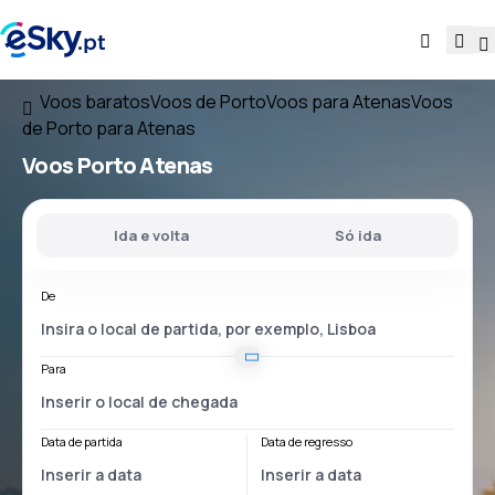
Voos baratos
Voos de Porto
Voos para Atenas
Voos
de Porto para Atenas
Voos
Porto Atenas
Ida e volta
Só ida
De
Para
Data de partida
Data de regresso