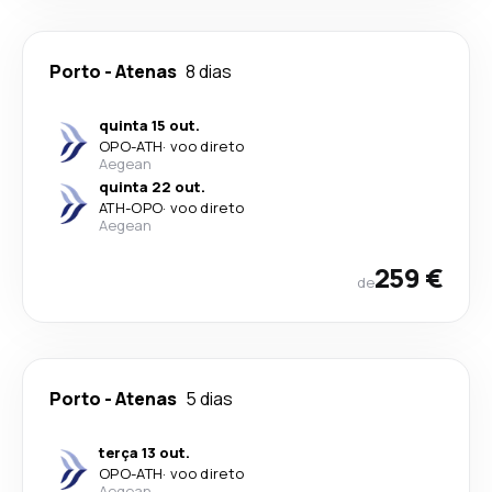
Porto
-
Atenas
8 dias
quinta 15 out.
OPO
-
ATH
·
voo direto
Aegean
quinta 22 out.
ATH
-
OPO
·
voo direto
Aegean
259 €
de
Porto
-
Atenas
5 dias
terça 13 out.
OPO
-
ATH
·
voo direto
Aegean