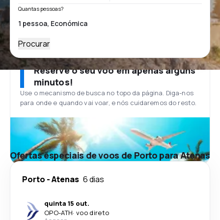
Quantas pessoas?
Procurar
Reserve o seu voo em apenas alguns
minutos!
Use o mecanismo de busca no topo da página. Diga-nos
para onde e quando vai voar, e nós cuidaremos do resto.
Ofertas especiais de voos de Porto para Atenas
Porto
-
Atenas
6 dias
quinta 15 out.
OPO
-
ATH
·
voo direto