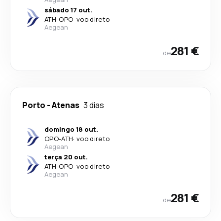
sábado 17 out.
ATH
-
OPO
·
voo direto
Aegean
281 €
de
Porto
-
Atenas
3 dias
domingo 18 out.
OPO
-
ATH
·
voo direto
Aegean
terça 20 out.
ATH
-
OPO
·
voo direto
Aegean
281 €
de