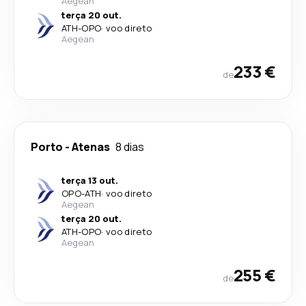
Aegean
terça 20 out.
ATH
-
OPO
·
voo direto
Aegean
233 €
de
Porto
-
Atenas
8 dias
terça 13 out.
OPO
-
ATH
·
voo direto
Aegean
terça 20 out.
ATH
-
OPO
·
voo direto
Aegean
255 €
de