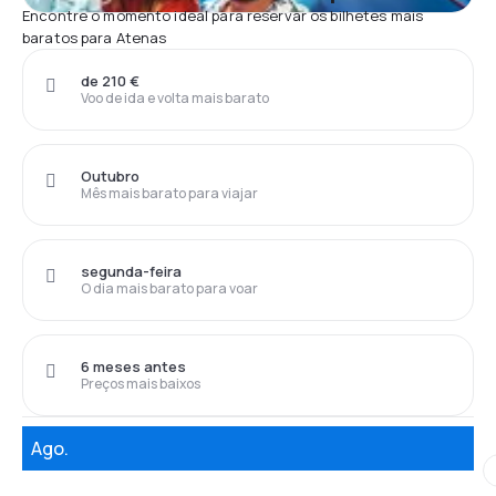
Encontre o momento ideal para reservar os bilhetes mais
baratos para Atenas
de 210 €
Voo de ida e volta mais barato
Outubro
Mês mais barato para viajar
segunda-feira
O dia mais barato para voar
6 meses antes
Preços mais baixos
Ago.