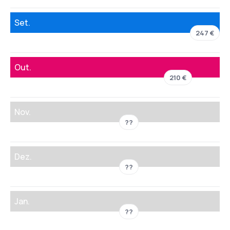
Set.
247 €
Out.
210 €
Nov.
??
Dez.
??
Jan.
??