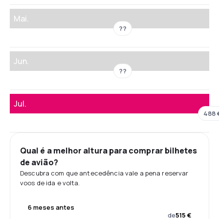
Mai.
??
Jun.
??
Jul.
488 
Qual é a melhor altura para comprar bilhetes
de avião?
Descubra com que antecedência vale a pena reservar
voos de ida e volta.
6 meses antes
de
515 €