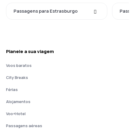
Passagens para Estrasburgo
Passag
Planeie a sua viagem
Voos baratos
City Breaks
Férias
Alojamentos
Voo+Hotel
Passagens aéreas