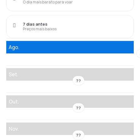
O dia mais barato para voar
7 dias antes
Preços mais baixos
Ago.
Set.
??
Out.
??
Nov.
??