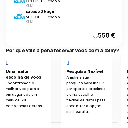
OPO
-
MPL
·
1 escala
KLM
sábado 29 ago.
MPL
-
OPO
·
1 escala
KLM
558 €
de
Por que vale a pena reservar voos com a eSky?
Uma maior
Pesquisa flexível
escolha de voos
Amplie a sua
Encontramos o
pesquisa para incluir
melhor voo para si
aeroportos próximos
em segundos em
e uma escolha
mais de 500
flexível de datas para
companhias aéreas.
encontrar a opção
mais barata.