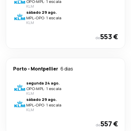
OPO
-
MPL
·
1 escala
KLM
sábado 29 ago.
MPL
-
OPO
·
1 escala
KLM
553 €
de
Porto
-
Montpellier
6 dias
segunda 24 ago.
OPO
-
MPL
·
1 escala
KLM
sábado 29 ago.
MPL
-
OPO
·
1 escala
KLM
557 €
de