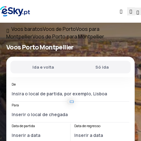
Voos baratos
Voos de Porto
Voos para
Montpellier
Voos de Porto para Montpellier
Voos
Porto Montpellier
Ida e volta
Só ida
De
Para
Data de partida
Data de regresso