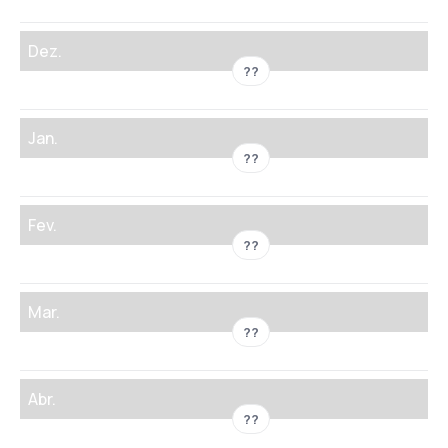
Dez.
??
Jan.
??
Fev.
??
Mar.
??
Abr.
??