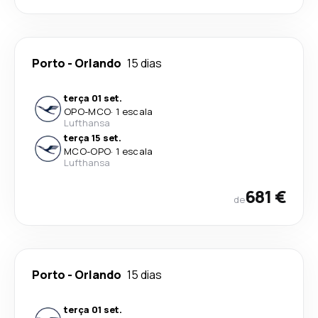
Porto
-
Orlando
15 dias
terça 01 set.
OPO
-
MCO
·
1 escala
Lufthansa
terça 15 set.
MCO
-
OPO
·
1 escala
Lufthansa
681 €
de
Porto
-
Orlando
15 dias
terça 01 set.