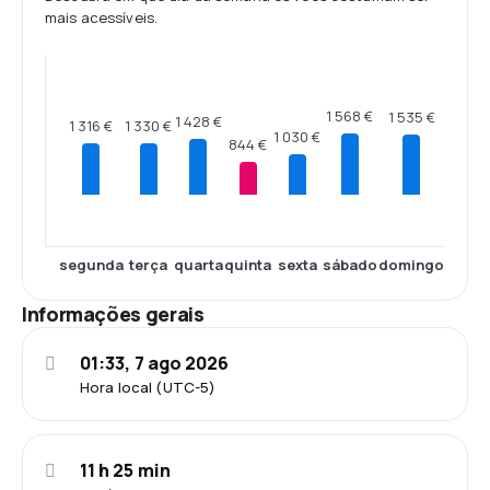
mais acessíveis.
1 568 €
1 535 €
1 428 €
1 330 €
1 316 €
1 030 €
844 €
segunda
terça
quarta
quinta
sexta
sábado
domingo
Informações gerais
01:33, 7 ago 2026
Hora local (UTC-5)
11 h 25 min