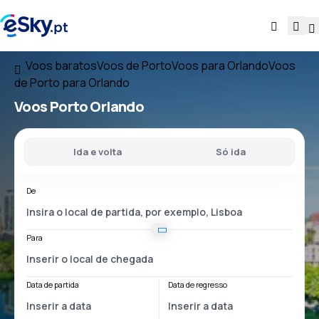
Voos baratos
Voos de Porto
Voos para Orlando
Voos
de Porto para Orlando
Voos
Porto Orlando
Ida e volta
Só ida
De
Para
Data de partida
Data de regresso