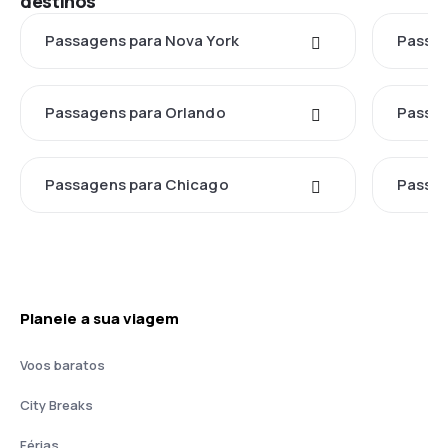
destinos
Passagens para Nova York
Passag
Passagens para Orlando
Passag
Passagens para Chicago
Passag
Planeie a sua viagem
Voos baratos
City Breaks
Férias