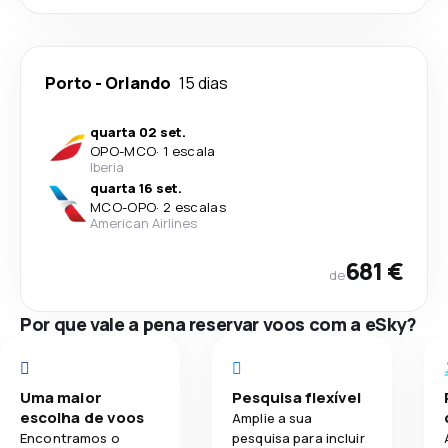
Porto
-
Orlando
15 dias
quarta 02 set.
OPO
-
MCO
·
1 escala
Iberia
quarta 16 set.
MCO
-
OPO
·
2 escalas
American Airlines
681 €
de
Por que vale a pena reservar voos com a eSky?
Uma maior
Pesquisa flexível
escolha de voos
Amplie a sua
Encontramos o
pesquisa para incluir