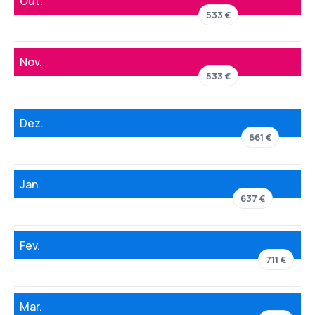
Out.
533 €
Nov.
533 €
Dez.
661 €
Jan.
637 €
Fev.
711 €
Mar.