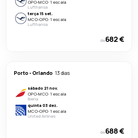
OPO
-
MCO
·
1 escala
Lufthansa
terça 15 set.
MCO
-
OPO
·
1 escala
Lufthansa
682 €
de
Porto
-
Orlando
13 dias
sábado 21 nov.
OPO
-
MCO
·
1 escala
Iberia
quinta 03 dez.
MCO
-
OPO
·
1 escala
United Airlines
688 €
de