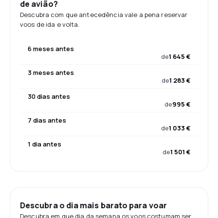
de avião?
Descubra com que antecedência vale a pena reservar
voos de ida e volta.
6 meses antes
de
1 645 €
3 meses antes
de
1 283 €
30 dias antes
de
995 €
7 dias antes
de
1 033 €
1 dia antes
de
1 501 €
Descubra o dia mais barato para voar
Descubra em que dia da semana os voos costumam ser