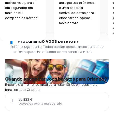
melhor voo para si
aeroportos próximos
em segundos em
e uma escolha
mais de 500
flexível de datas para
companhias aéreas.
encontrar a opção
mais barata.
Procurando voos baratos?
Está no lugar certo. Todos os dias comparamos centenas
de ofertas para lhe oferecer as melhores. Confira!
Quando encontrar voos baratos para Orlando?
Encontre o momento ideal para reservar os bilhetes mais
baratos para Orlando
de 533 €
Voo de ida e volta mais barato