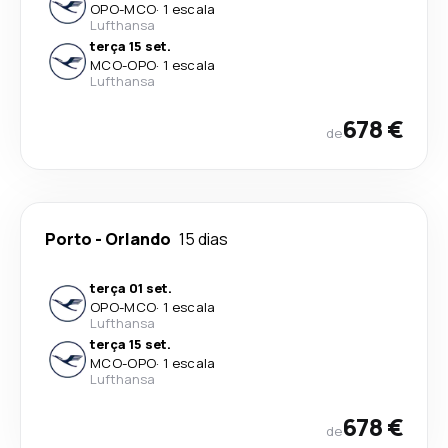
OPO
-
MCO
·
1 escala
Lufthansa
terça 15 set.
MCO
-
OPO
·
1 escala
Lufthansa
678 €
de
Porto
-
Orlando
15 dias
terça 01 set.
OPO
-
MCO
·
1 escala
Lufthansa
terça 15 set.
MCO
-
OPO
·
1 escala
Lufthansa
678 €
de