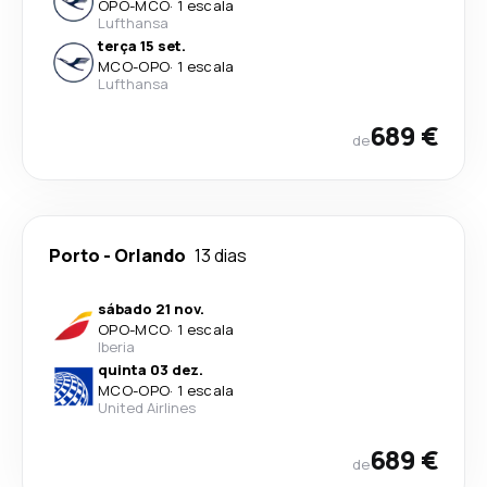
OPO
-
MCO
·
1 escala
Lufthansa
terça 15 set.
MCO
-
OPO
·
1 escala
Lufthansa
689 €
de
Porto
-
Orlando
13 dias
sábado 21 nov.
OPO
-
MCO
·
1 escala
Iberia
quinta 03 dez.
MCO
-
OPO
·
1 escala
United Airlines
689 €
de