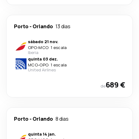
Porto
-
Orlando
13 dias
sábado 21 nov.
OPO
-
MCO
·
1 escala
Iberia
quinta 03 dez.
MCO
-
OPO
·
1 escala
United Airlines
689 €
de
Porto
-
Orlando
8 dias
quinta 14 jan.