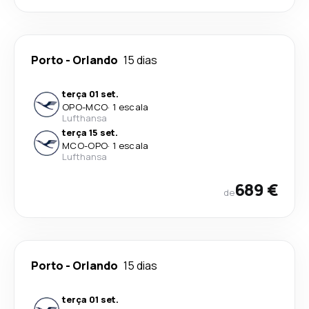
Porto
-
Orlando
15 dias
terça 01 set.
OPO
-
MCO
·
1 escala
Lufthansa
terça 15 set.
MCO
-
OPO
·
1 escala
Lufthansa
689 €
de
Porto
-
Orlando
15 dias
terça 01 set.