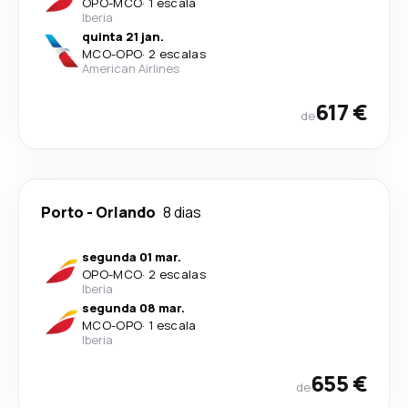
OPO
-
MCO
·
1 escala
Iberia
quinta 21 jan.
MCO
-
OPO
·
2 escalas
American Airlines
617 €
de
Porto
-
Orlando
8 dias
segunda 01 mar.
OPO
-
MCO
·
2 escalas
Iberia
segunda 08 mar.
MCO
-
OPO
·
1 escala
Iberia
655 €
de