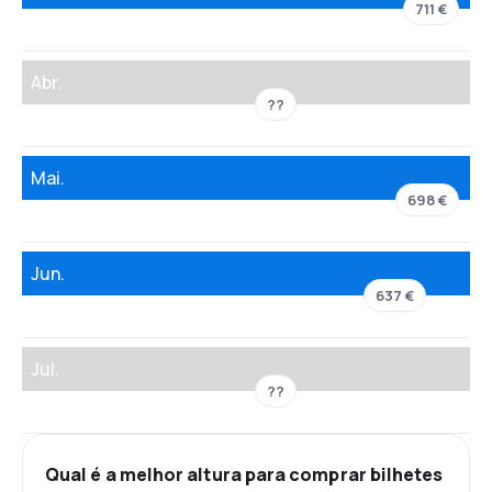
711 €
Abr.
??
Mai.
698 €
Jun.
637 €
Jul.
??
Qual é a melhor altura para comprar bilhetes