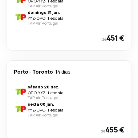
OPO
-
YYZ
·
1 escala
TAP Air Portugal
domingo 31 jan.
YYZ
-
OPO
·
1 escala
TAP Air Portugal
451 €
de
Porto
-
Toronto
14 dias
sábado 26 dez.
OPO
-
YYZ
·
1 escala
TAP Air Portugal
sexta 08 jan.
YYZ
-
OPO
·
1 escala
TAP Air Portugal
455 €
de