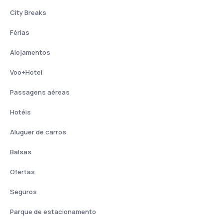
City Breaks
Férias
Alojamentos
Voo+Hotel
Passagens aéreas
Hotéis
Aluguer de carros
Balsas
Ofertas
Seguros
Parque de estacionamento