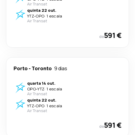
Air Transat
quinta 22 out.
YTZ
-
OPO
·
1 escala
Air Transat
591 €
de
Porto
-
Toronto
9 dias
quarta 14 out.
OPO
-
YTZ
·
1 escala
Air Transat
quinta 22 out.
YTZ
-
OPO
·
1 escala
Air Transat
591 €
de