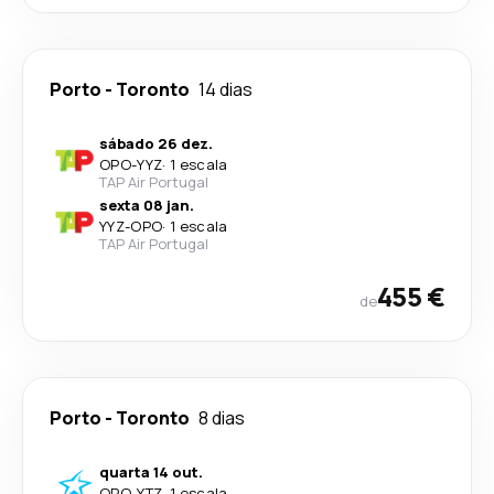
Porto
-
Toronto
14 dias
sábado 26 dez.
OPO
-
YYZ
·
1 escala
TAP Air Portugal
sexta 08 jan.
YYZ
-
OPO
·
1 escala
TAP Air Portugal
455 €
de
Porto
-
Toronto
8 dias
quarta 14 out.
OPO
-
YTZ
·
1 escala