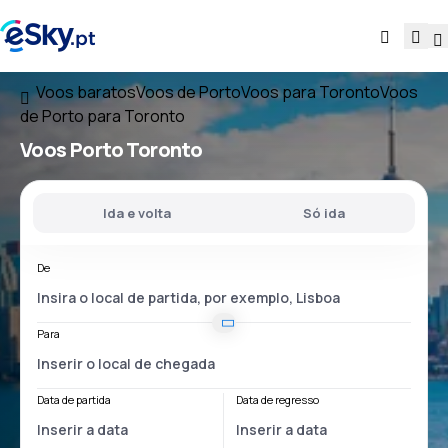
Voos baratos
Voos de Porto
Voos para Toronto
Voos
de Porto para Toronto
Voos
Porto Toronto
Ida e volta
Só ida
De
Para
Data de partida
Data de regresso