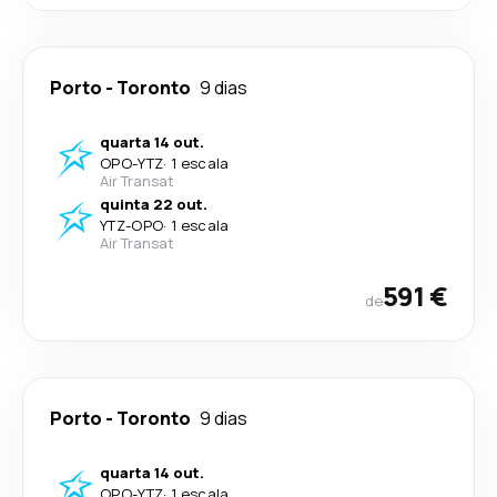
Porto
-
Toronto
9 dias
quarta 14 out.
OPO
-
YTZ
·
1 escala
Air Transat
quinta 22 out.
YTZ
-
OPO
·
1 escala
Air Transat
591 €
de
Porto
-
Toronto
9 dias
quarta 14 out.
OPO
-
YTZ
·
1 escala