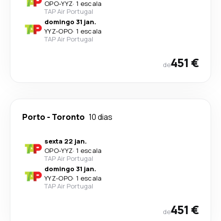
OPO
-
YYZ
·
1 escala
TAP Air Portugal
domingo 31 jan.
YYZ
-
OPO
·
1 escala
TAP Air Portugal
451 €
de
Porto
-
Toronto
10 dias
sexta 22 jan.
OPO
-
YYZ
·
1 escala
TAP Air Portugal
domingo 31 jan.
YYZ
-
OPO
·
1 escala
TAP Air Portugal
451 €
de