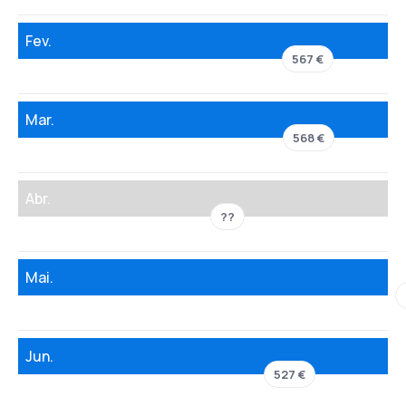
Fev.
567 €
Mar.
568 €
Abr.
??
Mai.
Jun.
527 €