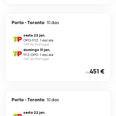
Porto
-
Toronto
10 dias
sexta 22 jan.
OPO
-
YYZ
·
1 escala
TAP Air Portugal
domingo 31 jan.
YYZ
-
OPO
·
1 escala
TAP Air Portugal
451 €
de
Porto
-
Toronto
10 dias
sexta 22 jan.