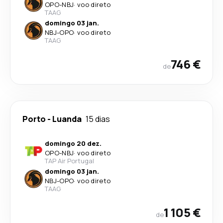
OPO
-
NBJ
·
voo direto
TAAG
domingo 03 jan.
NBJ
-
OPO
·
voo direto
TAAG
746 €
de
Porto
-
Luanda
15 dias
domingo 20 dez.
OPO
-
NBJ
·
voo direto
TAP Air Portugal
domingo 03 jan.
NBJ
-
OPO
·
voo direto
TAAG
1 105 €
de