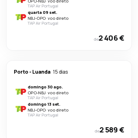
OPO
-
NBJ
·
voo direto
TAP Air Portugal
quarta 09 set.
NBJ
-
OPO
·
voo direto
TAP Air Portugal
2 406 €
de
Porto
-
Luanda
15 dias
domingo 30 ago.
OPO
-
NBJ
·
voo direto
TAP Air Portugal
domingo 13 set.
NBJ
-
OPO
·
voo direto
TAP Air Portugal
2 589 €
de