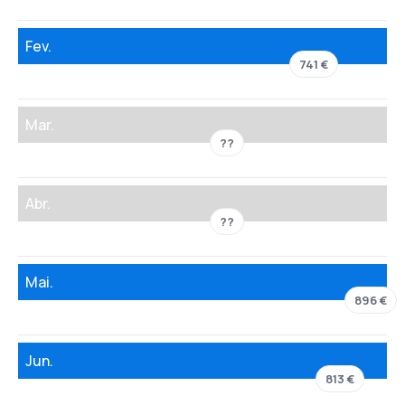
Fev.
741 €
Mar.
??
Abr.
??
Mai.
896 €
Jun.
813 €