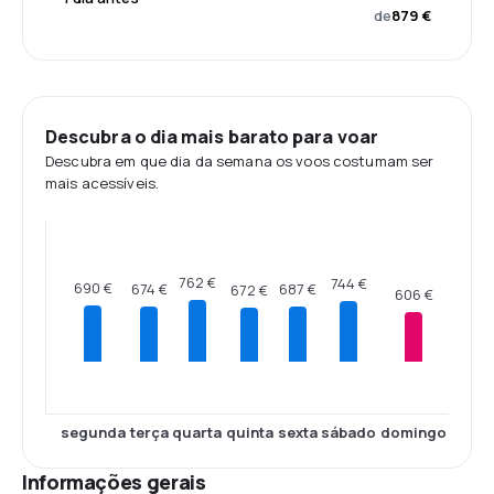
de
879 €
Descubra o dia mais barato para voar
Descubra em que dia da semana os voos costumam ser
mais acessíveis.
762 €
744 €
690 €
687 €
674 €
672 €
606 €
segunda
terça
quarta
quinta
sexta
sábado
domingo
Informações gerais