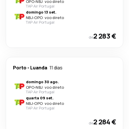
OPO
-
NBJ
·
voo direto
TAP Air Portugal
domingo 13 set.
NBJ
-
OPO
·
voo direto
TAP Air Portugal
2 283 €
de
Porto
-
Luanda
11 dias
domingo 30 ago.
OPO
-
NBJ
·
voo direto
TAP Air Portugal
quarta 09 set.
NBJ
-
OPO
·
voo direto
TAP Air Portugal
2 284 €
de