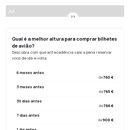
Jul.
??
Qual é a melhor altura para comprar bilhetes
de avião?
Descubra com que antecedência vale a pena reservar
voos de ida e volta.
6 meses antes
de
760 €
3 meses antes
de
765 €
30 dias antes
de
766 €
7 dias antes
de
900 €
1 dia antes