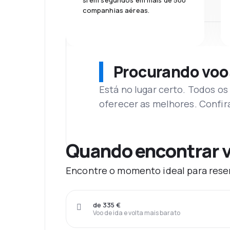
si em segundos em mais de 500
companhias aéreas.
Procurando voo
Está no lugar certo. Todos o
oferecer as melhores. Confir
Quando encontrar v
Encontre o momento ideal para reser
de 335 €
Voo de ida e volta mais barato