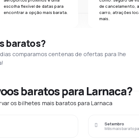
aeroportos próximos e uma
como: seguro de vi
escolha flexível de datas para
de cancelamento, a
encontrar a opção mais barata.
carro, atrações loc
mais.
s baratos?
s dias comparamos centenas de ofertas para lhe
a!
oos baratos para Larnaca?
var os bilhetes mais baratos para Larnaca
Setembro
Mês mais barato pa