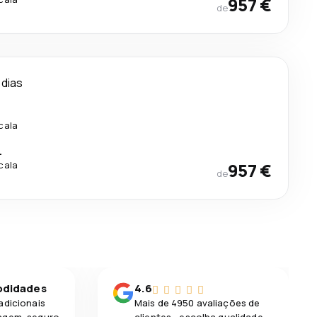
957 €
de
 dias
cala
.
cala
957 €
de
odidades
4.6
adicionais
Mais de 4950 avaliações de