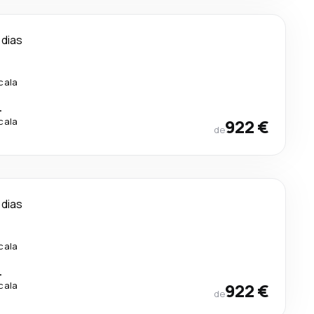
 dias
.
cala
.
cala
922 €
de
 dias
cala
.
cala
922 €
de