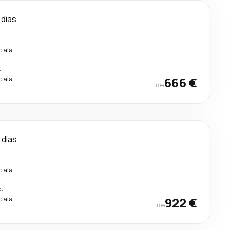
 dias
cala
.
cala
666 €
de
 dias
cala
.
cala
922 €
de