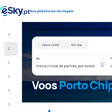
Sua plataforma de viagem
Voos baratos
Voos de Porto
Voos para o 
Voo+Hotel
Ida e volta
Só ida
Voos
baratos
De
P
Férias
City
Break
Voos
Porto Chi
Alojamentos
Ofertas