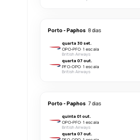
Porto
-
Paphos
8 dias
quarta 30 set.
OPO
-
PFO
·
1 escala
British Airways
quarta 07 out.
PFO
-
OPO
·
1 escala
British Airways
Porto
-
Paphos
7 dias
quinta 01 out.
OPO
-
PFO
·
1 escala
British Airways
quarta 07 out.
PFO
-
OPO
·
1 escala