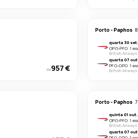
Porto
-
Paphos
8
quarta 30 set
OPO
-
PFO
·
1 es
British Airways
quarta 07 out
957 €
PFO
-
OPO
·
1 es
de
British Airways
Porto
-
Paphos
7
quinta 01 out.
OPO
-
PFO
·
1 es
British Airways
quarta 07 out
PFO
-
OPO
·
1 es