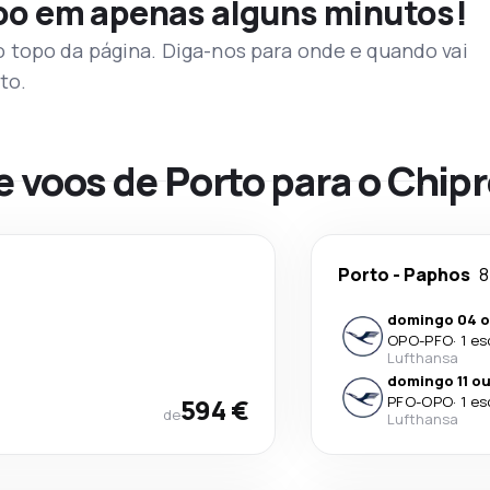
voo em apenas alguns minutos!
topo da página. Diga-nos para onde e quando vai
to.
e voos de Porto para o Chip
Porto
-
Paphos
8
domingo 04 o
OPO
-
PFO
·
1 es
Lufthansa
domingo 11 ou
594 €
PFO
-
OPO
·
1 es
de
Lufthansa