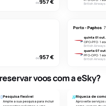
957 €
de
British Airways
Porto
-
Paphos
7
quinta 01 out.
OPO
-
PFO
·
1 es
British Airways
quarta 07 out
957 €
PFO
-
OPO
·
1 es
de
British Airways
 reservar voos com a eSky?
Pesquisa flexível
Riqueza de com
Amplie a sua pesquisa para incluir
Aproveite serviços 