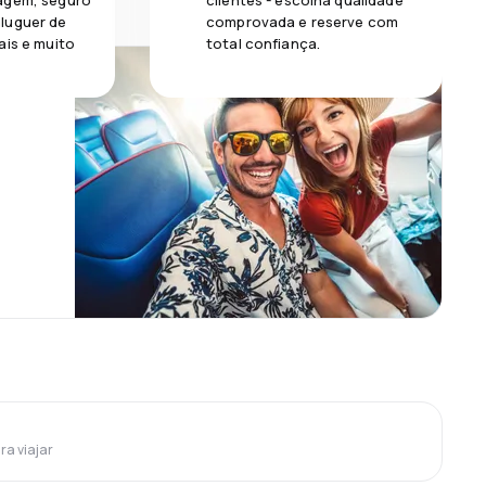
agem, seguro
clientes - escolha qualidade
luguer de
comprovada e reserve com
ais e muito
total confiança.
ra viajar