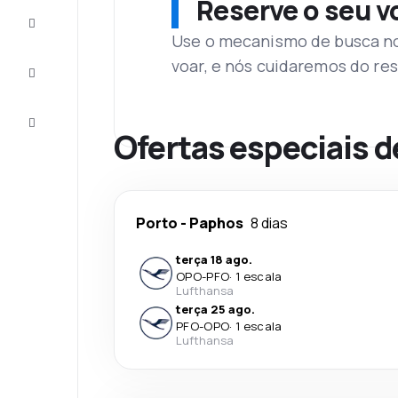
Reserve o seu 
Complete
a viagem
Use o mecanismo de busca no 
voar, e nós cuidaremos do res
Inspirações
e dicas
Atendimento
Cliente
Ofertas especiais d
Porto
-
Paphos
8 dias
terça 18 ago.
OPO
-
PFO
·
1 escala
Lufthansa
terça 25 ago.
PFO
-
OPO
·
1 escala
Lufthansa