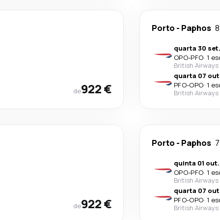
Porto
-
Paphos
8
quarta 30 set
OPO
-
PFO
·
1 es
British Airways
quarta 07 out
922 €
PFO
-
OPO
·
1 es
de
British Airways
Porto
-
Paphos
7
quinta 01 out.
OPO
-
PFO
·
1 es
British Airways
quarta 07 out
922 €
PFO
-
OPO
·
1 es
de
British Airways