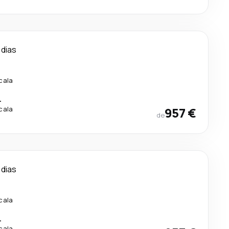
 dias
.
cala
.
cala
957 €
de
 dias
cala
.
cala