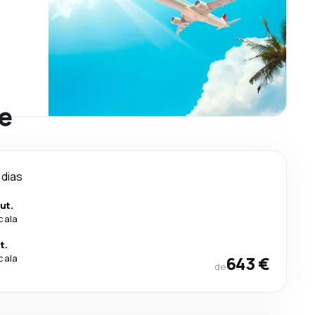
re
 dias
ut.
cala
t.
cala
643 €
de