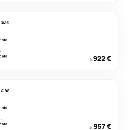
 dias
cala
.
cala
922 €
de
 dias
cala
.
cala
957 €
de