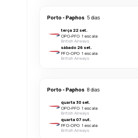
Porto
-
Paphos
5 dias
terça 22 set.
OPO
-
PFO
·
1 escala
British Airways
sábado 26 set.
PFO
-
OPO
·
1 escala
British Airways
Porto
-
Paphos
8 dias
quarta 30 set.
OPO
-
PFO
·
1 escala
British Airways
quarta 07 out.
PFO
-
OPO
·
1 escala
British Airways