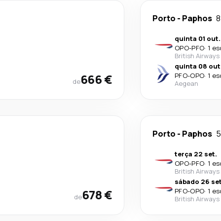
Porto
-
Paphos
8
quinta 01 out.
OPO
-
PFO
·
1 es
British Airways
quinta 08 out
666 €
PFO
-
OPO
·
1 es
de
Aegean
Porto
-
Paphos
5
terça 22 set.
OPO
-
PFO
·
1 es
British Airways
sábado 26 set
678 €
PFO
-
OPO
·
1 es
de
British Airways