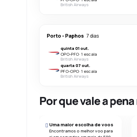
British Airways
Porto
-
Paphos
7 dias
quinta 01 out.
OPO
-
PFO
·
1 escala
British Airways
quarta 07 out.
PFO
-
OPO
·
1 escala
British Airways
Por que vale a pena
Uma maior escolha de voos
Encontramos o melhor voo para