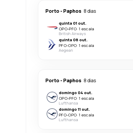
Porto
-
Paphos
8 dias
quinta 01 out.
OPO
-
PFO
·
1 escala
British Airways
quinta 08 out.
PFO
-
OPO
·
1 escala
Aegean
Porto
-
Paphos
8 dias
domingo 04 out.
OPO
-
PFO
·
1 escala
Lufthansa
domingo 11 out.
PFO
-
OPO
·
1 escala
Lufthansa