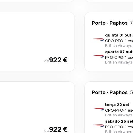
Porto
-
Paphos
7
quinta 01 out.
OPO
-
PFO
·
1 es
British Airways
quarta 07 out
922 €
PFO
-
OPO
·
1 es
de
British Airways
Porto
-
Paphos
5
terça 22 set.
OPO
-
PFO
·
1 es
British Airways
sábado 26 set
922 €
PFO
-
OPO
·
1 es
de
British Airways