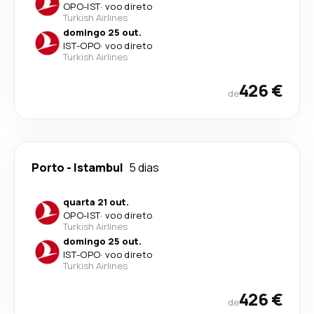
OPO
-
IST
·
voo direto
Turkish Airlines
domingo 25 out.
IST
-
OPO
·
voo direto
Turkish Airlines
426 €
de
Porto
-
Istambul
5 dias
quarta 21 out.
OPO
-
IST
·
voo direto
Turkish Airlines
domingo 25 out.
IST
-
OPO
·
voo direto
Turkish Airlines
426 €
de