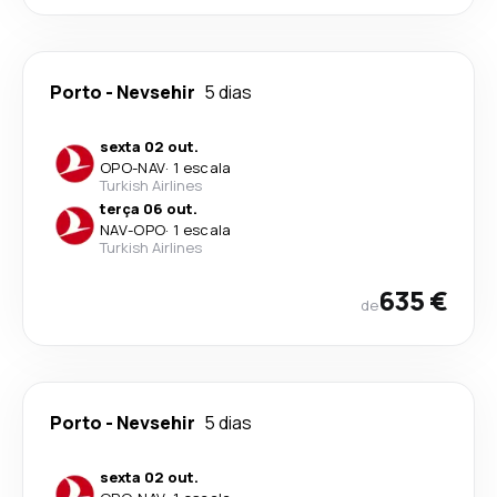
Porto
-
Nevsehir
5 dias
sexta 02 out.
OPO
-
NAV
·
1 escala
Turkish Airlines
terça 06 out.
NAV
-
OPO
·
1 escala
Turkish Airlines
635 €
de
Porto
-
Nevsehir
5 dias
sexta 02 out.