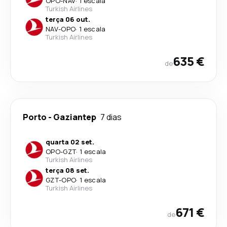
OPO
-
NAV
·
1 escala
Turkish Airlines
terça 06 out.
NAV
-
OPO
·
1 escala
Turkish Airlines
635 €
de
Porto
-
Gaziantep
7 dias
quarta 02 set.
OPO
-
GZT
·
1 escala
Turkish Airlines
terça 08 set.
GZT
-
OPO
·
1 escala
Turkish Airlines
671 €
de