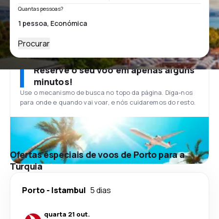
Quantas pessoas?
Procurar
Reserve o seu voo em apenas alguns
minutos!
Use o mecanismo de busca no topo da página. Diga-nos
para onde e quando vai voar, e nós cuidaremos do resto.
Ofertas especiais de voos de Porto para a
Turquia
Porto
-
Istambul
5 dias
quarta 21 out.