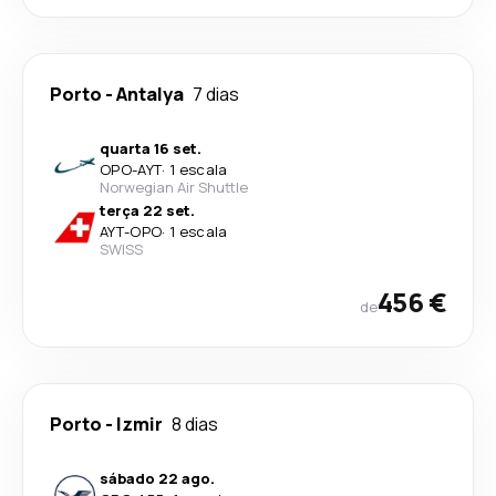
Porto
-
Antalya
7 dias
quarta 16 set.
OPO
-
AYT
·
1 escala
Norwegian Air Shuttle
terça 22 set.
AYT
-
OPO
·
1 escala
SWISS
456 €
de
Porto
-
Izmir
8 dias
sábado 22 ago.