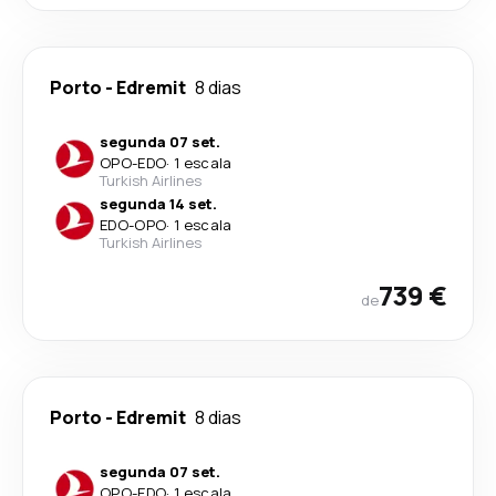
Porto
-
Edremit
8 dias
segunda 07 set.
OPO
-
EDO
·
1 escala
Turkish Airlines
segunda 14 set.
EDO
-
OPO
·
1 escala
Turkish Airlines
739 €
de
Porto
-
Edremit
8 dias
segunda 07 set.
OPO
-
EDO
·
1 escala