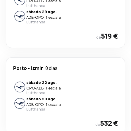
OPO
-
ADB
·
1 escala
Lufthansa
sábado 29 ago.
ADB
-
OPO
·
1 escala
Lufthansa
519 €
de
Porto
-
Izmir
8 dias
sábado 22 ago.
OPO
-
ADB
·
1 escala
Lufthansa
sábado 29 ago.
ADB
-
OPO
·
1 escala
Lufthansa
532 €
de