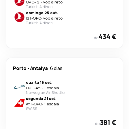
OPO
-
IST
·
voo direto
Turkish Airlines
domingo 25 out.
IST
-
OPO
·
voo direto
Turkish Airlines
434 €
de
Porto
-
Antalya
6 dias
quarta 16 set.
OPO
-
AYT
·
1 escala
Norwegian Air Shuttle
segunda 21 set.
AYT
-
OPO
·
1 escala
SWISS
381 €
de