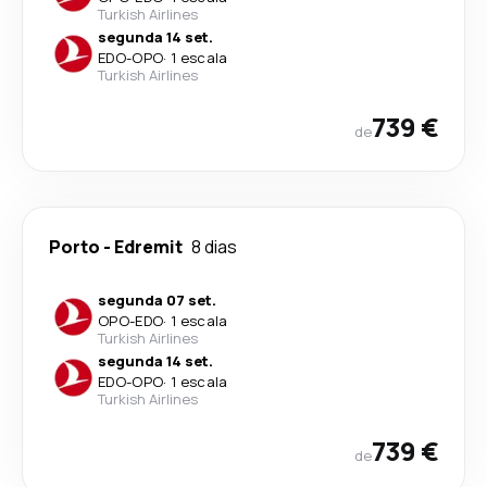
Turkish Airlines
segunda 14 set.
EDO
-
OPO
·
1 escala
Turkish Airlines
739 €
de
Porto
-
Edremit
8 dias
segunda 07 set.
OPO
-
EDO
·
1 escala
Turkish Airlines
segunda 14 set.
EDO
-
OPO
·
1 escala
Turkish Airlines
739 €
de