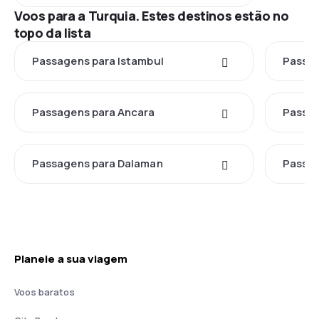
Voos para a Turquia. Estes destinos estão no
topo da lista
Passagens para Istambul
Passag
Passagens para Ancara
Passag
Passagens para Dalaman
Passag
Planeie a sua viagem
Voos baratos