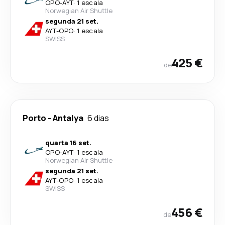
OPO
-
AYT
·
1 escala
Norwegian Air Shuttle
segunda 21 set.
AYT
-
OPO
·
1 escala
SWISS
425 €
de
Porto
-
Antalya
6 dias
quarta 16 set.
OPO
-
AYT
·
1 escala
Norwegian Air Shuttle
segunda 21 set.
AYT
-
OPO
·
1 escala
SWISS
456 €
de