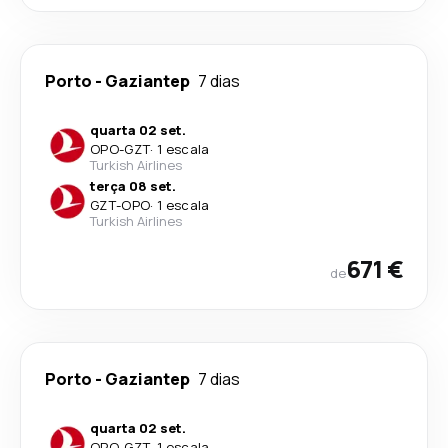
Porto
-
Gaziantep
7 dias
quarta 02 set.
OPO
-
GZT
·
1 escala
Turkish Airlines
terça 08 set.
GZT
-
OPO
·
1 escala
Turkish Airlines
671 €
de
Porto
-
Gaziantep
7 dias
quarta 02 set.
OPO
-
GZT
·
1 escala