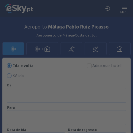
Menu
Aeroporto
Málaga Pablo Ruiz Picasso
Aeropuerto de Málaga-Costa del Sol
Adicionar hotel
Ida e volta
Só ida
De
Para
Data de ida
Data de regresso