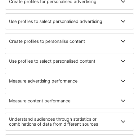
Barcelona
Múrcia
Sevilha San Pablo (SVQ)
Badajoz Talavera La Real (BJZ)
Los Rodeos (TFN)
Granadilla de Abona Reina Sofia (TFS)
Valladolid Airport (VLL)
Vitória Airport (VIT)
Saragoça Airport (ZAZ)