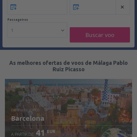
Passageiros
1
Buscar voo
As melhores ofertas de voos de Málaga Pablo
Ruiz Picasso
ESPANHA
de: Porto (OPO)
Barcelona
41
EUR
A PARTIR DE