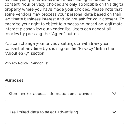
Lleida-Alguaire Airport (ILD)
Madri Barajas (MAD)
Valência Manises (VLC)
Salamanca Matacán (SLM)
Melilla Airport (MLN)
Menorca Mahon (MAH)
Múrcia
Palma de Maiorca Airport (PMI)
Pamplona Airport (PNA)
Santander Paray (SDR)
Vigo Airport (VGO)