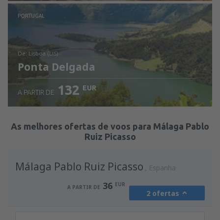
Ver detalhes
PORTUGAL
de: Lisboa (LIS)
Ponta Delgada
132
EUR
A PARTIR DE
Ver detalhes
As melhores ofertas de voos para Málaga Pablo
Ruiz Picasso
Málaga Pablo Ruiz Picasso
Espanha
36
EUR
A PARTIR DE
2 ofertas