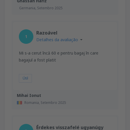
Ghassan Hariz
Germania,
Setembro 2025
Razoável
1
Detalhes da avaliação
Mi s-a cerut încă 60 e pentru bagaj în care
bagajul a fost platit
Útil
Mihai Ionut
Romania,
Setembro 2025
Érdekes visszafelé ugyanúgy