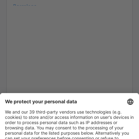
Barcelona
Las Palmas Gran Canaria (LPA)
Granada Federico García Lorca (GRX)
Eivissa Ibiza (IBZ)
La Coruna Airport (LCG)
San Sebastian de la Gomera Airport (GMZ)
Santa Cruz De La Palma La Palma (SPC)
Jerez de la Frontera La Parra (XRY)
Arrecife Lanzarote (ACE)
Santiago de Compostela Lavacolla (SCQ)
Leon Airport (LEN)