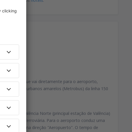
porto há muitos
hotéis
.
te. O ônibus que vai diretamente para o aeroporto,
r os ônibus suburbanos amarelos (Metrobus) da linha 150
 as 23:55.
a estação Valência Norte (principal estação de Valência)
te ao lado da ferroviária. Para o aeroporto conduz uma
ntrar nos trens na direção "Aeropuerto". O tempo de