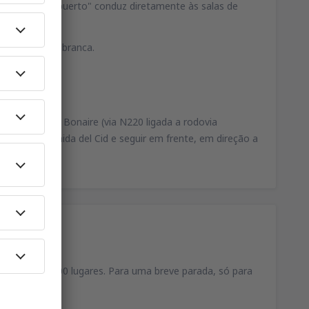
ão final "Aeropuerto" conduz diretamente às salas de
o aeroporto.
is são de cor branca.
tro comercial Bonaire (via N220 ligada a rodovia
ir para a Avenida del Cid e seguir em frente, em direção a
prazo com 700 lugares. Para uma breve parada, só para
uão.