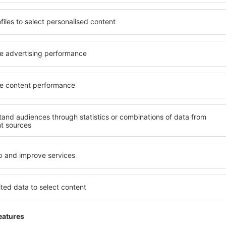
 oposto da linha não deve ultrapassar 40 minutos. A saída na estaç
ida. A linha de metro é a melhor forma de chegar rapidamente para 
á apenas uma cooperativa municipal de táxi com preços fixos. Os táx
ara sistemas de navegação automotiva GPS :
°28'25"W
tá localizado a cerca de 10 km para o oeste da cidade, perto do cen
 A3 e à N335). O caminho da cidade é fácil - em Valência se deve dirig
as de pico há perigo, no entanto, de acabar num engarrafamento.
tacionamento
há um estacionamento de curto prazo com 1900 lugares e de longo 
 passageiro, se pode dirigir diretamente ao pé da entrada para o sag