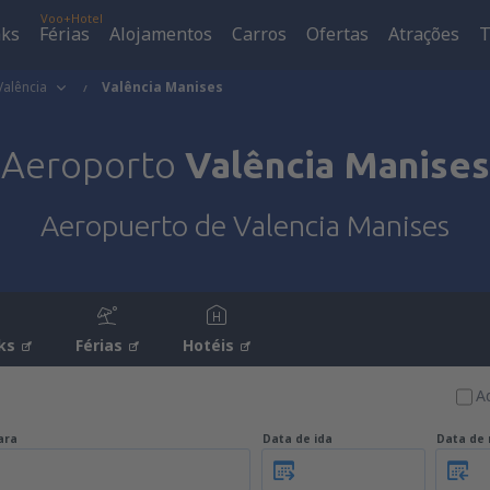
Voo+Hotel
aks
Férias
Alojamentos
Carros
Ofertas
Atrações
T
Valência
Valência Manises
Aeroporto
Valência Manises
Aeropuerto de Valencia Manises
ks
Férias
Hotéis
A
ara
Data de ida
Data de 