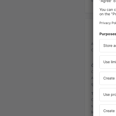
dos serviços 
Ac
Aeropuerto de
Carretera Aer
Ônibus
Chegar ao aero
Aerobusy, circ
que partem, en
Trem
O aeroporto nã
são aconselhad
linha de metro