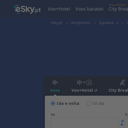
Voo+Hotel
Voo+Hotel
Voos baratos
City Bre
eSky.pt
Aeroportos
Espanha
Voos
Voo+Hotel
City Brea
Ida e volta
Só ida
De
P