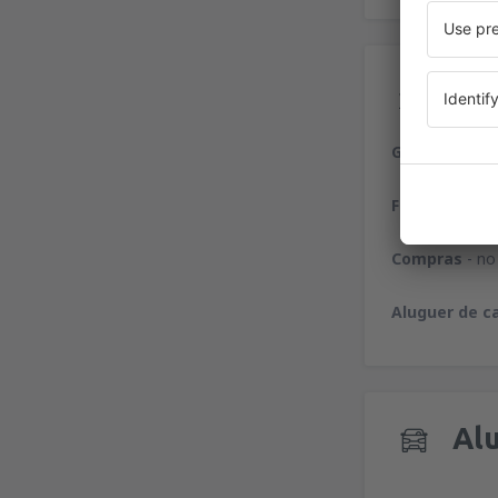
Ser
Gastronomi
Finanças
- no
Compras
- no
Aluguer de c
Alu