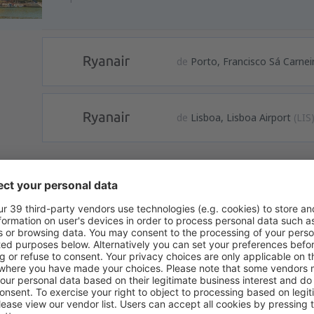
de
Porto, Francisco Sá Carnei
de
Lisboa, Lisboa Airport
(LIS
formação
 Valência é o oitavo aeroporto mais movimentado na Espanha e o se
erca de 8 km do centro da cidade, e nas suas imediações está localiz
 aeroporto dispõe de um terminal e de uma pista de decolagem. Em 