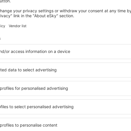
do porto. No aeroporto atuam 23 companhias aéreas. Perto do aero
esso
 Valencia Manises
opuerto, 46940 Manises
porto de ônibus é possível desde a estação ferroviária Valencia Nor
ula nas horas 6:00-22:00 a cada 20 minutos. Se pode também utiliza
tre outros, da Avenida del Cid. Estes ônibus circulam entre as 5:25 e
o tem nenhuma ligação ferroviária direta. Os viajantes que chegam n
os a usar o metrô, cuja estação (Xativa) está localizado diretamen
 aberta recentemente (N. º 5 - verde ou n º 3 - vermelha). Se deve e