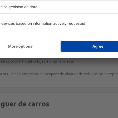
viços
a
- dentro do porto existem muitos restaurantes e cafés.
 aeroporto há dois caixas eletrônicos.
 aeroporto há quatro lojas e uma farmácia.
arros
- cinco empresas se ocupam de aluguer de veículos no aeropor
guer de carros