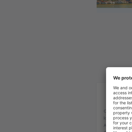
In
O aeroporto de
localizado a c
Atualmente, o