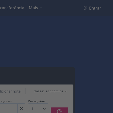
ransferência
Mais
Entrar
dicionar hotel
classe:
económica
regresso
Passageiros
1