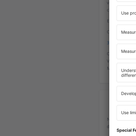
viagem do lado
chegada e part
Em Valência, h
Coordenadas p
39°29'29"N, 0
O aeroporto es
Valência-Madri
Madri. Nas hor
Es
No aeroporto 
deixar sair um