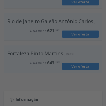
Ver oferta
de
Porto, Francisco Sá Carneiro
(OPO)
594
A PARTIR DE
EUR
Rio de Janeiro Galeão Antônio Carlos Jobim
621
EUR
A PARTIR DE
Ver oferta
Fortaleza Pinto Martins
Brasil
643
EUR
A PARTIR DE
Ver oferta
Informação