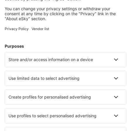
Barreiras Airport (BRA)
Barreirinhas Airport (BRB)
Campos dos Goytacazes Airport (CAW)
Araraquara Bartolomeu de Gusmão (AQA)
Bauru Arealva (JTC)
Bom Jesus da Lapa Airport (LAZ)
Bonito Airport (BYO)
Borba Airport (RBB)
Vilhena Brigadeiro Camarão (BVH)
Patos Brigadeiro Firmino Ayres (JPO)
Cabo Frio Airport (CFB)