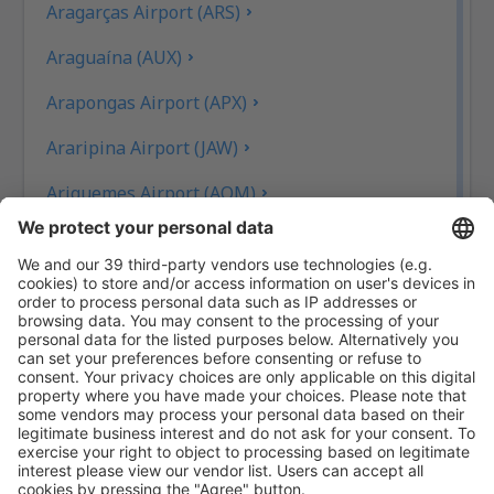
Aragarças Airport (ARS)
Araguaína (AUX)
Arapongas Airport (APX)
Araripina Airport (JAW)
Ariquemes Airport (AQM)
Arraias Airport (AAI)
Bragança Paulista Arthur Siqueira (BJP)
Boa Vista Atlas Brasil Cantanhede (BVB)
Balsas Airport (BSS)
Barcelos Airport (BAZ)
Barra Do Garcas Airport (BPG)