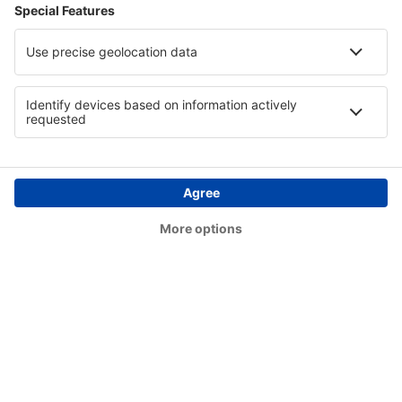
Cianorte Airport (GGH)
Coari Airport (CIZ)
Conceição do Araguaia Airport (CDJ)
Concórdia Airport (CCI)
Confresa Airport (CFO)
São Paulo
Conselheiro Lafaiete Airport (QDF)
Cornelio Procopio Airport (CKO)
Lages Antônio Correia Pinto de Macedo Airport
(LAJ)
Corumbá Intl Airport (CMG)