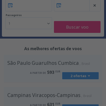
Passageiros
1
Buscar voo
As melhores ofertas de voos
São Paulo Guarulhos Cumbica
Brasil
593
EUR
A PARTIR DE
2 ofertas
de
Lisboa, Lisboa Airport
(LIS)
Campinas Viracopos-Campinas
593
Brasil
A PARTIR DE
EUR
631
EUR
A PARTIR DE