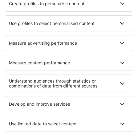
Cajazeiras Pedro Vieira Moreira (CJZ)
Caldas Novas Airport (CLV)
Campo Mourao Airport (CBW)
Campinas
Canela Airport (CEL)
Cacoal Capital do Café (OAL)
Parauapebas Carajás (CKS)
Juazeiro do Norte O. B. de Menezes (JDO)
Caçador Carlos Alberto da Costa Neves (CFC)
Foz do Iguaçu Cataratas (IGU)
Lençóis Chapada Diamantina (LEC)