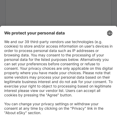
Arapongas Airport (APX)
Araripina Airport (JAW)
Ariquemes Airport (AQM)
Arraias Airport (AAI)
Bragança Paulista Arthur Siqueira (BJP)
Boa Vista Atlas Brasil Cantanhede (BVB)
Balsas Airport (BSS)
Barcelos Airport (BAZ)
Barra Do Garcas Airport (BPG)
Barreiras Airport (BRA)
Barreirinhas Airport (BRB)