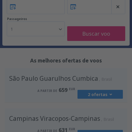
Passageiros
1
Buscar voo
As melhores ofertas de voos
São Paulo Guarulhos Cumbica
Brasil
659
EUR
A PARTIR DE
2 ofertas
de
Lisboa, Lisboa Airport
(LIS)
Campinas Viracopos-Campinas
677
Brasil
A PARTIR DE
EUR
631
EUR
A PARTIR DE