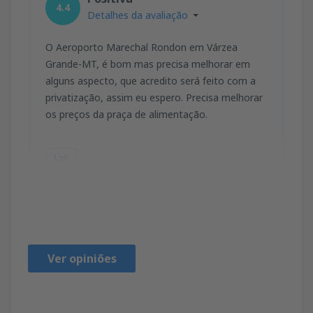
4.4
Detalhes da avaliação
O Aeroporto Marechal Rondon em Várzea
Grande-MT, é bom mas precisa melhorar em
alguns aspecto, que acredito será feito com a
privatização, assim eu espero. Precisa melhorar
os preços da praça de alimentação.
Útil
ALUIZIO
Brasilien,
Março 2019
Ver opiniões