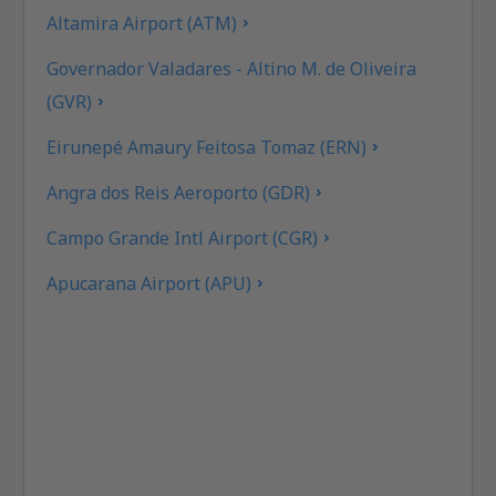
Altamira Airport (ATM)
Governador Valadares - Altino M. de Oliveira
(GVR)
Eirunepé Amaury Feitosa Tomaz (ERN)
Angra dos Reis Aeroporto (GDR)
Campo Grande Intl Airport (CGR)
Apucarana Airport (APU)
Apui Airport (IUP)
Araçatuba Dario Guarita (ARU)
Aragarças Airport (ARS)
Araguaína (AUX)