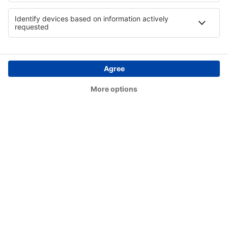
Conceição do Araguaia Airport (CDJ)
Concórdia Airport (CCI)
Confresa Airport (CFO)
São Paulo
Conselheiro Lafaiete Airport (QDF)
Cornelio Procopio Airport (CKO)
Lages Antônio Correia Pinto de Macedo Airport
(LAJ)
Corumbá Intl Airport (CMG)
Crateus Airport (JCS)
Cruzeiro do Sul Intl Airport (CZS)