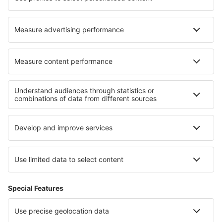
Campo Mourao Airport (CBW)
Campinas
Canela Airport (CEL)
Cacoal Capital do Café (OAL)
Parauapebas Carajás (CKS)
Juazeiro do Norte O. B. de Menezes (JDO)
Caçador Carlos Alberto da Costa Neves (CFC)
Foz do Iguaçu Cataratas (IGU)
Lençóis Chapada Diamantina (LEC)
Cianorte Airport (GGH)
Coari Airport (CIZ)