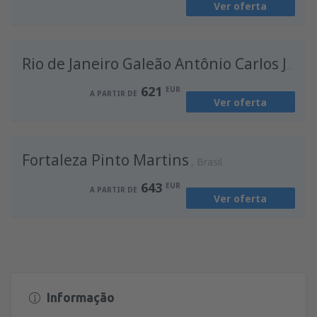
Ver oferta
de
Porto, Francisco Sá Carneiro
(OPO)
659
A PARTIR DE
EUR
Rio de Janeiro Galeão Antônio Carlos Jobim
621
EUR
A PARTIR DE
Ver oferta
Fortaleza Pinto Martins
Brasil
643
EUR
A PARTIR DE
Ver oferta
Informação