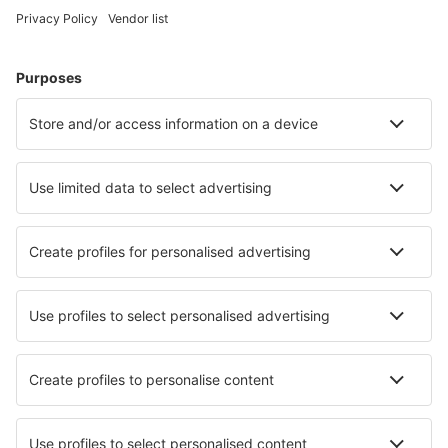
Campos dos Goytacazes Airport (CAW)
Araraquara Bartolomeu de Gusmão (AQA)
Bauru Arealva (JTC)
Bom Jesus da Lapa Airport (LAZ)
Bonito Airport (BYO)
Borba Airport (RBB)
Vilhena Brigadeiro Camarão (BVH)
Patos Brigadeiro Firmino Ayres (JPO)
Cabo Frio Airport (CFB)
Cajazeiras Pedro Vieira Moreira (CJZ)
Caldas Novas Airport (CLV)