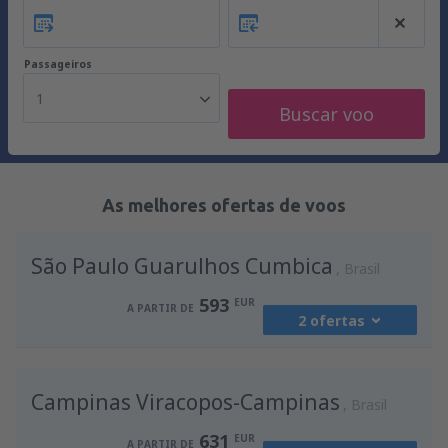
Passageiros
1
Buscar voo
As melhores ofertas de voos
São Paulo Guarulhos Cumbica
Brasil
593
EUR
A PARTIR DE
2 ofertas
de
Lisboa, Lisboa Airport
(LIS)
Campinas Viracopos-Campinas
593
Brasil
A PARTIR DE
EUR
631
EUR
A PARTIR DE