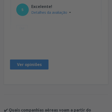
Excelente!
5
Detalhes da avaliação
Útil
Fernando
Brazilië,
Janeiro 2019
Ver opiniões
✔️ Quais companhias aéreas voam a partir do