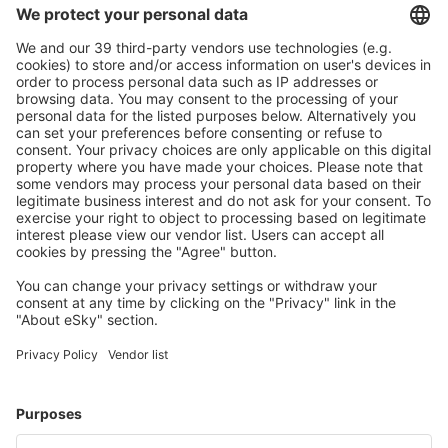
Arraias Airport (AAI)
Bragança Paulista Arthur Siqueira (BJP)
Boa Vista Atlas Brasil Cantanhede (BVB)
Balsas Airport (BSS)
Barcelos Airport (BAZ)
Barra Do Garcas Airport (BPG)
Barreiras Airport (BRA)
Barreirinhas Airport (BRB)
Campos dos Goytacazes Airport (CAW)
Araraquara Bartolomeu de Gusmão (AQA)
Bauru Arealva (JTC)