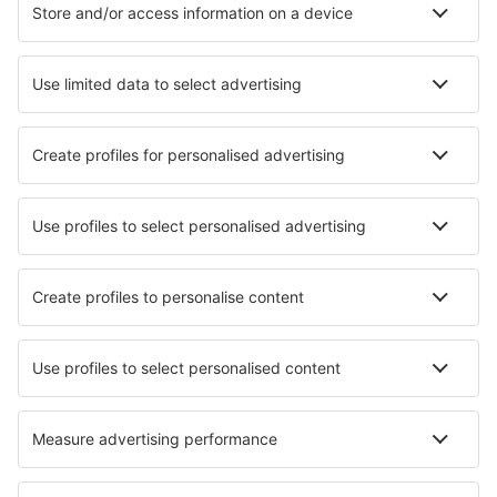
Bom Jesus da Lapa Airport (LAZ)
Bonito Airport (BYO)
Borba Airport (RBB)
Vilhena Brigadeiro Camarão (BVH)
Patos Brigadeiro Firmino Ayres (JPO)
Cabo Frio Airport (CFB)
Cajazeiras Pedro Vieira Moreira (CJZ)
Caldas Novas Airport (CLV)
Campo Mourao Airport (CBW)
Campinas
Canela Airport (CEL)