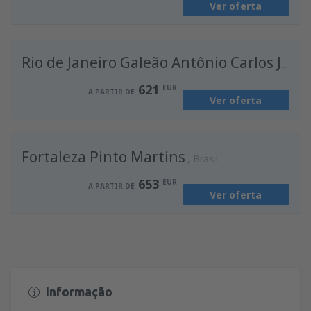
Ver oferta
de
Porto, Francisco Sá Carneiro
(OPO)
636
A PARTIR DE
EUR
Rio de Janeiro Galeão Antônio Carlos Jobim
621
EUR
A PARTIR DE
Ver oferta
Fortaleza Pinto Martins
Brasil
653
EUR
A PARTIR DE
Ver oferta
Informação