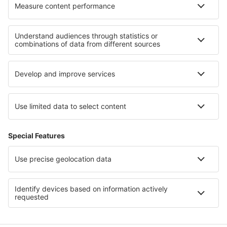
Cacoal Capital do Café (OAL)
Parauapebas Carajás (CKS)
Juazeiro do Norte O. B. de Menezes (JDO)
Caçador Carlos Alberto da Costa Neves (CFC)
Foz do Iguaçu Cataratas (IGU)
Lençóis Chapada Diamantina (LEC)
Cianorte Airport (GGH)
Coari Airport (CIZ)
Conceição do Araguaia Airport (CDJ)
Concórdia Airport (CCI)
Confresa Airport (CFO)