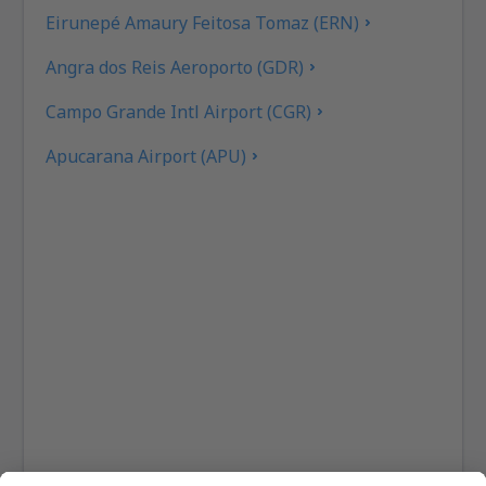
Eirunepé Amaury Feitosa Tomaz (ERN)
Angra dos Reis Aeroporto (GDR)
Campo Grande Intl Airport (CGR)
Apucarana Airport (APU)
Apui Airport (IUP)
Araçatuba Dario Guarita (ARU)
Aragarças Airport (ARS)
Araguaína (AUX)
Arapongas Airport (APX)
Araripina Airport (JAW)
Ariquemes Airport (AQM)