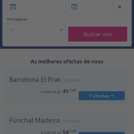
Passageiros
1
Buscar voo
As melhores ofertas de voos
Barcelona El Prat
Espanha
41
EUR
A PARTIR DE
7 ofertas
de
Porto, Francisco Sá Carneiro
(OPO)
Funchal Madeira
41
Portugal
A PARTIR DE
EUR
54
EUR
A PARTIR DE