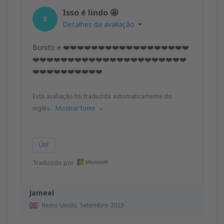
Isso é lindo 🤩
5
Detalhes da avaliação
Bonito e ❤️❤️❤️❤️❤️❤️❤️❤️❤️❤️❤️❤️❤️❤️❤️❤️❤️❤️
❤️❤️❤️❤️❤️❤️❤️❤️❤️❤️❤️❤️❤️❤️❤️❤️❤️❤️❤️❤️❤️❤️
❤️❤️❤️❤️❤️❤️❤️❤️❤️❤️
Esta avaliação foi traduzida automaticamente do
inglês.
Mostrar fonte
Útil
Traduzido por
Jameel
Reino Unido,
Setembro 2023