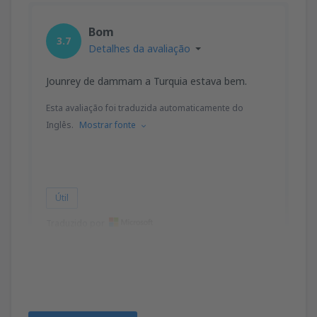
Bom
3.7
Detalhes da avaliação
Jounrey de dammam a Turquia estava bem.
Esta avaliação foi traduzida automaticamente do
Inglês.
Mostrar fonte
Útil
Traduzido por
Basant
Estados Unidos,
Janeiro 2019