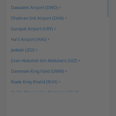
Dawadmi Airport (DWD)
Dhahran Intl Airport (DHA)
Gurayat Airport (URY)
Ha'il Airport (HAS)
Jeddah (JED)
Jizan Abdullah bin Abdulaziz (GIZ)
Dammam King Fahd (DMM)
Riade King Khalid (RUH)
Al-Ula Majeed bin Abdulaziz (ULH)
Najran Airport (EAM)
Tabuk