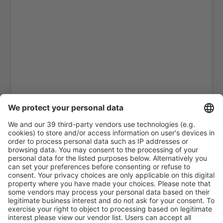
Madinah Prince Mohammad (MED)
Buraidah Nayef bin Abdulaziz (ELQ)
Qaisumah Airport (AQI)
Rafha Airport (RAH)
Sharurah Airport (SHW)
Tabuk
Taif Airport (TIF)
Turaif Airport (TUI)
Wadi al-Dawasir Airport (WAE)
Wedjh (EJH)
Yanbu Al Bahr Abdul Mohsin bin Abdulaziz (YNB)