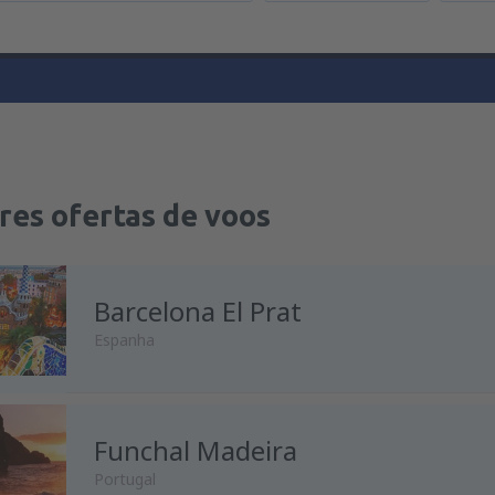
res ofertas de voos
Barcelona El Prat
Espanha
Funchal Madeira
de
Porto, Francisco Sá Carnei
Portugal