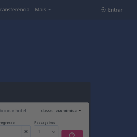
ransferência
Mais
Entrar
d
dicionar hotel
classe:
económica
regresso
Passageiros
1