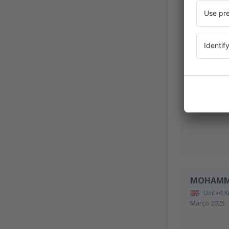
United 
Novembro 2
MOHAMM
United 
Março 2025