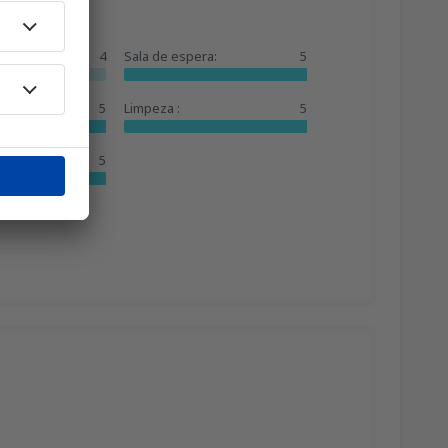
4
Sala de espera:
5
5
Limpeza :
5
5