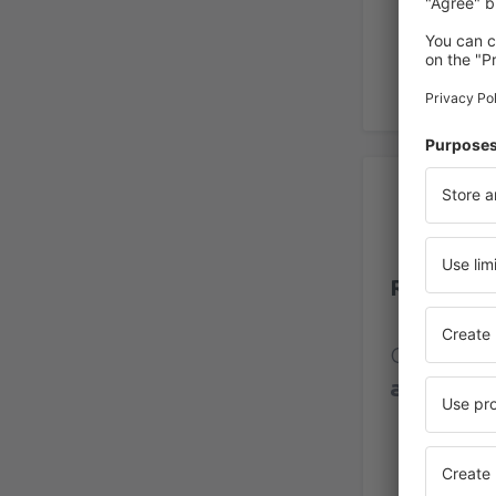
Op
Riade Kin
Classific
avaliaçõe