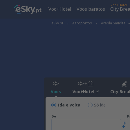
Voo+Hotel
Voo+Hotel
Voos baratos
City Bre
eSky.pt
Aeroportos
Arábia Saudita
Voos
Voo+Hotel
City Brea
Ida e volta
Só ida
De
P