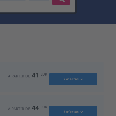
41
EUR
A PARTIR DE
7 ofertas
41
ro
(OPO)
A PARTIR DE
EUR
44
EUR
A PARTIR DE
8 ofertas