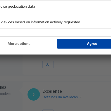
Kingdom,
4.9
Detalhes da avaliação
025
Geral:
5
Localização:
Sinalização do aeroporto:
5
Lojas:
Serviços:
5
Check-in:
Útil
ED
Excelente
Kingdom,
5
Detalhes da avaliação