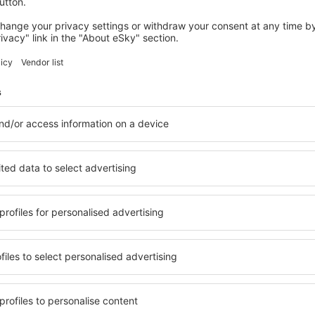
iniões
g Khalid Aeroporto
4
ação baseada em
17
s
de viajantes reais