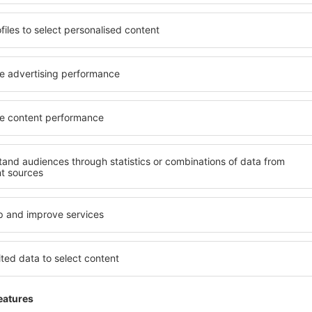
Aeroporto decente
tates Of
2.8
Detalhes da avaliação
ço 2020
Tive que rastrear alguém para me checar 
seu telefone mais do que me ajudar
Esta avaliação foi traduzida automaticamente do
Útil
Excelente