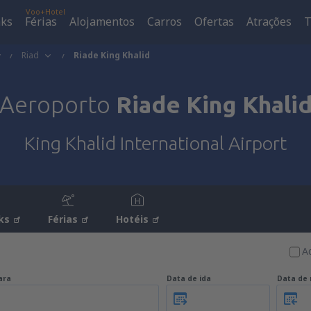
Voo+Hotel
aks
Férias
Alojamentos
Carros
Ofertas
Atrações
T
Riad
Riade King Khalid
Aeroporto
Riade King Khali
King Khalid International Airport
ks
Férias
Hotéis
A
ara
Data de ida
Data de 