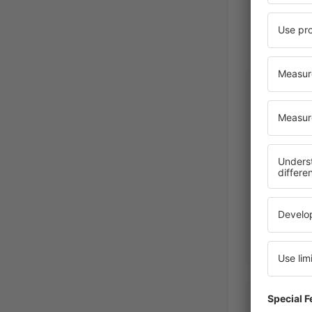
Thomas
United S
America,
Mar
Omar