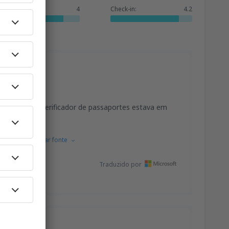
Serviços:
4
Check-in:
4.2
em uma loja verificador de passaportes estava em
 Inglês.
Mostrar fonte
Traduzido por