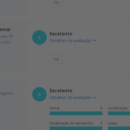
Útil
samai
Excelente
tates Of
5
Detalhes da avaliação
o 2024
Útil
Excelente
Kingdom,
5
Detalhes da avaliação
Geral:
5
Localização:
Sinalização do aeroporto:
5
Lojas: