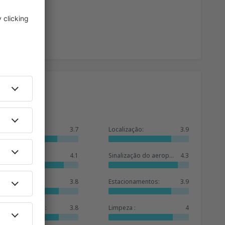
Geral:
3.7
Localização:
3.9
Sala de espera:
4.1
Sinalização do aeroporto:
4.3
Lojas:
3.8
Estacionamentos:
3.9
Oferta de hotéis:
3.8
Limpeza :
4