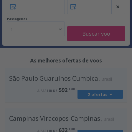
Passageiros
1
Buscar voo
As melhores ofertas de voos
São Paulo Guarulhos Cumbica
Brasil
592
EUR
A PARTIR DE
2 ofertas
de
Lisboa, Lisboa Airport
(LIS)
Campinas Viracopos-Campinas
592
Brasil
A PARTIR DE
EUR
632
EUR
A PARTIR DE