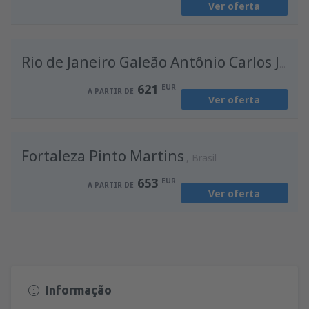
Ver oferta
de
Porto, Francisco Sá Carneiro
(OPO)
636
A PARTIR DE
EUR
Rio de Janeiro Galeão Antônio Carlos Jobim
621
EUR
A PARTIR DE
Ver oferta
Fortaleza Pinto Martins
Brasil
653
EUR
A PARTIR DE
Ver oferta
Informação