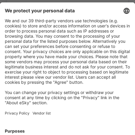
Ariquemes Airport (AQM)
Arraias Airport (AAI)
Bragança Paulista Arthur Siqueira (BJP)
Boa Vista Atlas Brasil Cantanhede (BVB)
Balsas Airport (BSS)
Barcelos Airport (BAZ)
Barra Do Garcas Airport (BPG)
Barreiras Airport (BRA)
Barreirinhas Airport (BRB)
Campos dos Goytacazes Airport (CAW)
Araraquara Bartolomeu de Gusmão (AQA)