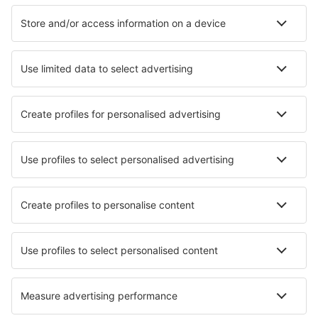
Bauru Arealva (JTC)
Bom Jesus da Lapa Airport (LAZ)
Bonito Airport (BYO)
Borba Airport (RBB)
Vilhena Brigadeiro Camarão (BVH)
Patos Brigadeiro Firmino Ayres (JPO)
Cabo Frio Airport (CFB)
Cajazeiras Pedro Vieira Moreira (CJZ)
Caldas Novas Airport (CLV)
Campo Mourao Airport (CBW)
Campinas