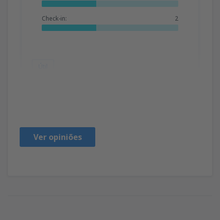
Check-in:
2
Útil
Raul
Бразилия,
Novembro 2018
Ver opiniões