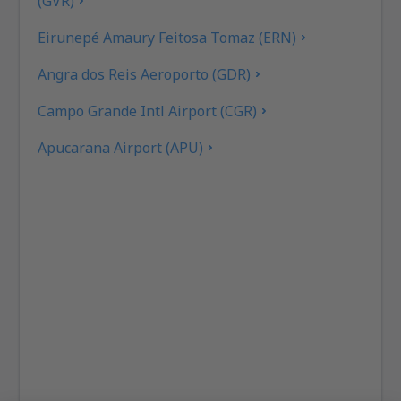
(GVR)
Eirunepé Amaury Feitosa Tomaz (ERN)
Angra dos Reis Aeroporto (GDR)
Campo Grande Intl Airport (CGR)
Apucarana Airport (APU)
Apui Airport (IUP)
Araçatuba Dario Guarita (ARU)
Aragarças Airport (ARS)
Araguaína (AUX)
Arapongas Airport (APX)
Araripina Airport (JAW)