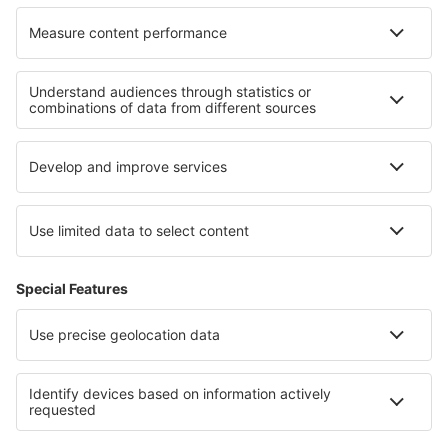
Canela Airport (CEL)
Cacoal Capital do Café (OAL)
Parauapebas Carajás (CKS)
Juazeiro do Norte O. B. de Menezes (JDO)
Caçador Carlos Alberto da Costa Neves (CFC)
Foz do Iguaçu Cataratas (IGU)
Lençóis Chapada Diamantina (LEC)
Cianorte Airport (GGH)
Coari Airport (CIZ)
Conceição do Araguaia Airport (CDJ)
Concórdia Airport (CCI)