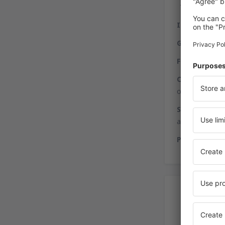
Informação
–
Gastronomi
Finanças
– no
Compras
– há
oferece vários
Serviço de p
aproveitar dos
Pessoas com 
Alu