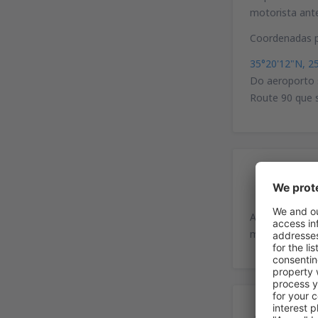
motorista ant
Coordenadas p
35°20'12"N, 2
Do aeroporto s
Route 90 que s
Es
Ao lado do ae
marcados espe
Ser