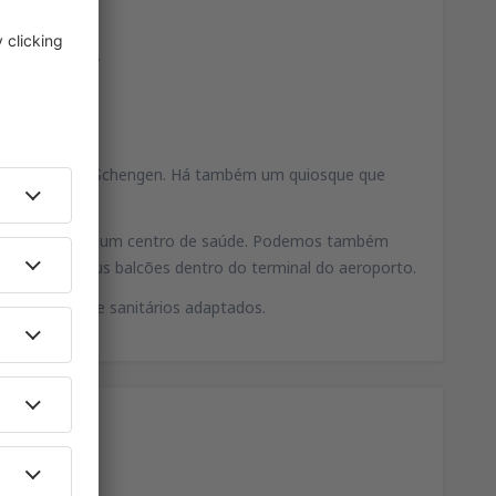
a de partidas.
és.
o e para fora de Schengen. Há também um quiosque que
 de correios e um centro de saúde. Podemos também
que têm os seus balcões dentro do terminal do aeroporto.
ndo banheiros e sanitários adaptados.