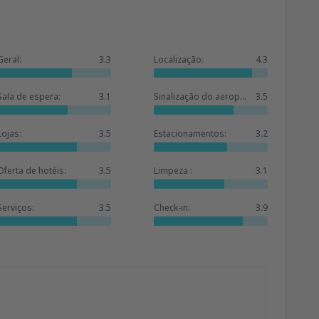
Geral:
3.3
Localização:
4.3
Sala de espera:
3.1
Sinalização do aeroporto:
3.5
Lojas:
3.5
Estacionamentos:
3.2
Oferta de hotéis:
3.5
Limpeza :
3.1
Serviços:
3.5
Check-in:
3.9