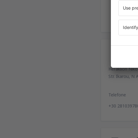
Co
Heraklion Niko
Str. Ikarou, N 
Telefone
+30 28103978