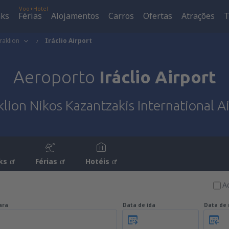
Voo+Hotel
aks
Férias
Alojamentos
Carros
Ofertas
Atrações
T
raklion
Iráclio Airport
Aeroporto
Iráclio Airport
lion Nikos Kazantzakis International A
ks
Férias
Hotéis
A
ara
Data de ida
Data de 