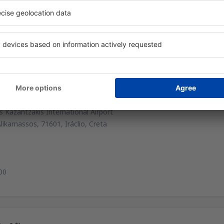
ntacto
s Kazantzakis International Airport
Alikarnassos, 71601, Iráclio, Creta
00