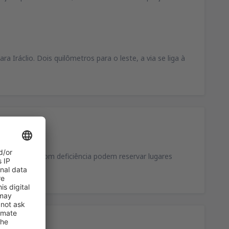
Iráclio. Dois quilômetros para o leste, a via se liga à
As pessoas com deficiência podem reservar lugares