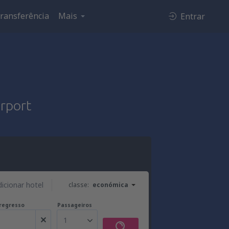
ransferência
Mais
Entrar
irport
dicionar hotel
classe:
económica
regresso
Passageiros
1