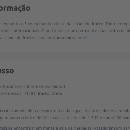
formação
 encontra a 5 km no sentido leste da cidade de Iráclio. Tanto comp
cas e internacionais. O porto possui um terminal e duas pistas de 
a cidade de Iráclio se encontram muitos
hotéis
.
esso
s Kazantzakis International Airport
Alikarnassos, 71601, Iráclio, Creta
is circulam desde o aeroporto a cada alguns minutos, desde a manh
gem para o centro de Iráclio custará cerca de 1 EUR e durará 20 mi
táxi se encontram em frente à sala de chegadas. Asseguram um servi