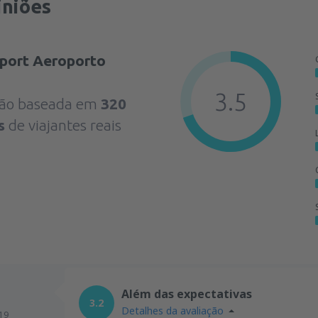
iniões
irport Aeroporto
3.5
ação baseada em
320
s
de viajantes reais
Além das expectativas
3.2
Detalhes da avaliação
19