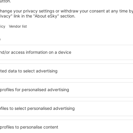
 o único ponto de informação, aberto a 24 horas, se encontra na sal
a
– alimentos e bebidas estão ao alcance num restaurante e cinco caf
 aeroporto se encontra um banco e uma casa de câmbio.
 duas lojas duty free, localizadas nas áreas das saidas para dentr
 produtos alimentares e jornais.
assageiros
– na área do porto encontraremos uma pequena agência
 serviços de algumas agências de viagens e operadoras de turismo 
deficiência
- há conveniências para pessoas com deficiência, inclui
guer de carros