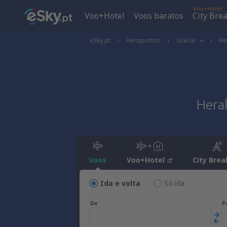
Voo+Hotel
Voo+Hotel
Voos baratos
City Bre
eSky.pt
Aeroportos
Grécia
He
Herak
Voos
Voo+Hotel
City Brea
Ida e volta
Só ida
De
P