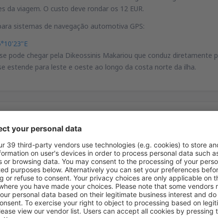
es da viagem. O custo deve rondar os 12 EUR.
ara sistemas de navegação automotiva GPS:
5°10'23"E
e pode chegar pela Dikeossinis Makariou que conduz diretamente para 
e estende para leste e oeste ao longo da costa norte da ilha.
tacionamento
roporto se encontra um estacionamento para cerca de 500 viaturas. 
cialmente.
viços