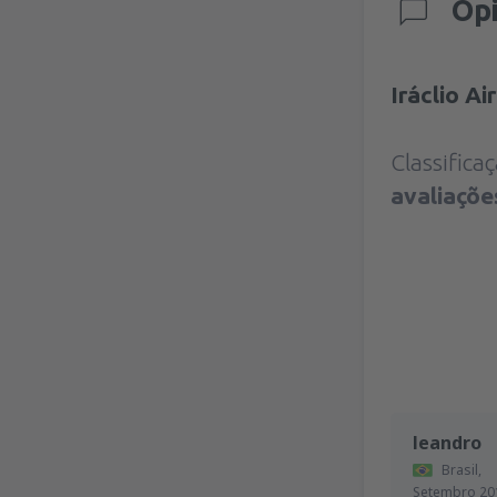
Op
Iráclio A
Classific
avaliaçõe
leandro
Brasil,
Setembro 20