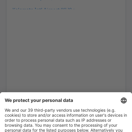
Kalamata Intl Airport (KLX)
Pothia Kalymnos Island (JKL)
Karpathos Airport (AOK)
Kasos Island Airport (KSJ)
Kastelorizo Airport (KZS)
Kavala Intl Airport (KVA)
Kefalonia Intl Airport (EFL)
Kithira Island National Airport (KIT)
Kos Airport (KGS)
Kozani Airport (KZI)
Lemnos Airport (LXS)