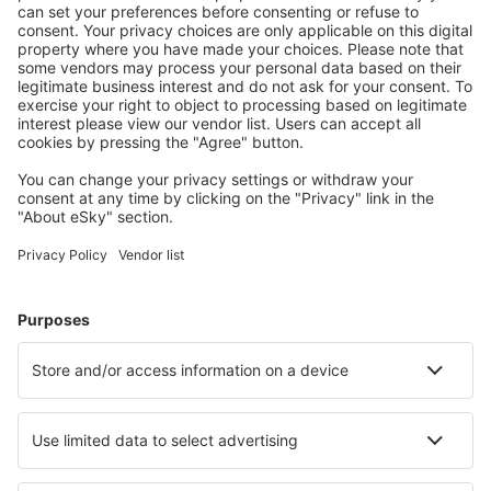
Leros Island Airport (LRS)
Tessalónica Macedónia (SKG)
Milos Intl Airport (MLO)
Mikonos Airport (JMK)
Mytilene Airport (MJT)
Naxos Island Airport (JNX)
Volos Nea Anchialos (VOL)
Paros National Airport (PAS)
Preveza Lefkada Aktion (PVK)
Agia Paraskevi Santorini (JTR)
Sitia Airport (JSH)