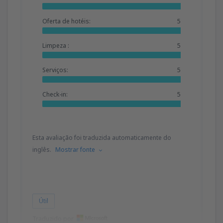
Oferta de hotéis:
5
Limpeza :
5
Serviços:
5
Check-in:
5
Esta avaliação foi traduzida automaticamente do
inglês.
Mostrar fonte
Útil
Traduzido por