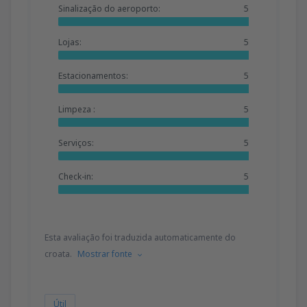
Sinalização do aeroporto:
5
Lojas:
5
Estacionamentos:
5
Limpeza :
5
Serviços:
5
Check-in:
5
Esta avaliação foi traduzida automaticamente do
croata.
Mostrar fonte
Útil