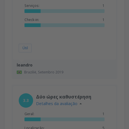
Serviços:
1
Check-in:
1
Útil
leandro
Brazilië,
Setembro 2019
Δύο ώρες καθυστέρηση
3.3
Detalhes da avaliação
Geral:
1
Localização:
5