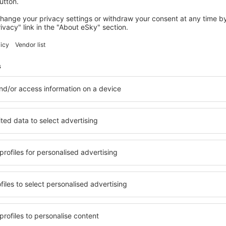
iniões
tl Airport Aeroporto
4.2
ação baseada em
157
s
de viajantes reais