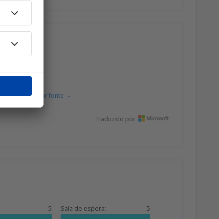
ipadamente.
o checo.
Mostrar fonte
Traduzido por
5
Sala de espera:
5