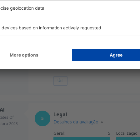
Ok
public,
4.6
Detalhes da avaliação
Não recebi o check-in que foi pago antec
Esta avaliação foi traduzida automaticamente d
Útil
Al
Legal
tates Of
5
Detalhes da avaliação
ubro 2023
Geral:
5
Localização: