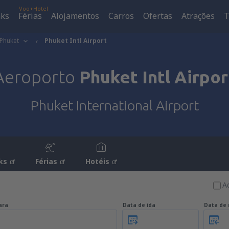
Voo+Hotel
aks
Férias
Alojamentos
Carros
Ofertas
Atrações
T
Phuket
Phuket Intl Airport
Aeroporto
Phuket Intl Airpor
Phuket International Airport
ks
Férias
Hotéis
A
ara
Data de ida
Data de 