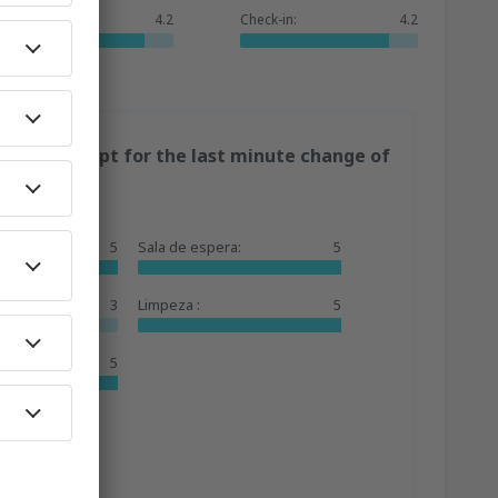
Serviços:
4.2
Check-in:
4.2
ort and except for the last minute change of
fect.
5
Sala de espera:
5
3
Limpeza :
5
5