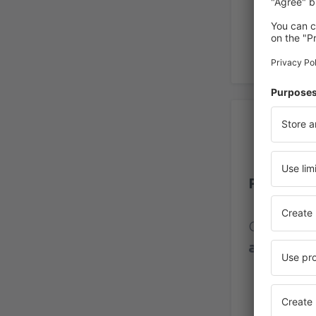
Op
Phuket In
Classific
avaliaçõe