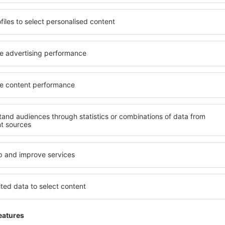
Hards
Phuket Intl is a very modern airp
Kingdom,
4.5
boarding gate everything was per
Detalhes da avaliação
Geral:
5
Localização:
Sinalização do aeroporto:
3
Lojas:
Serviços:
5
Check-in:
Útil