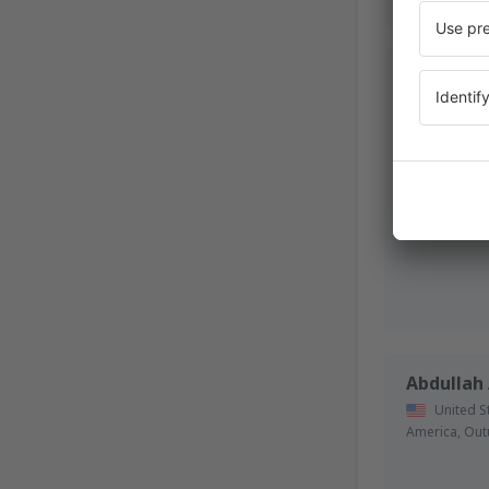
Jiri
Czech Re
Abril 2024
Abdullah 
United S
America,
Out