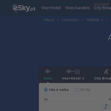
Voo+Hotel
Voo+Hotel
Voos baratos
City Bre
eSky.pt
Aeroportos
Tailândia
Voos
Voo+Hotel
City Brea
Ida e volta
Só ida
De
P