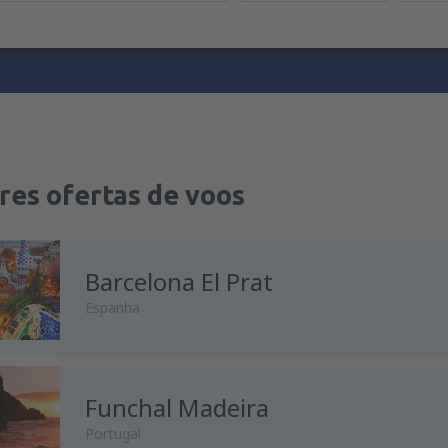
res ofertas de voos
Barcelona El Prat
Espanha
Funchal Madeira
de
Porto, Francisco Sá Carnei
Portugal