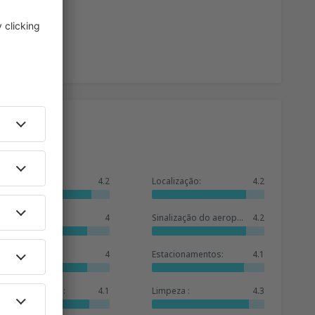
Geral:
4.2
Localização:
4.2
Sala de espera:
4
Sinalização do aeroporto:
4.2
Lojas:
4
Estacionamentos:
4.1
Oferta de hotéis:
4.1
Limpeza :
4.3