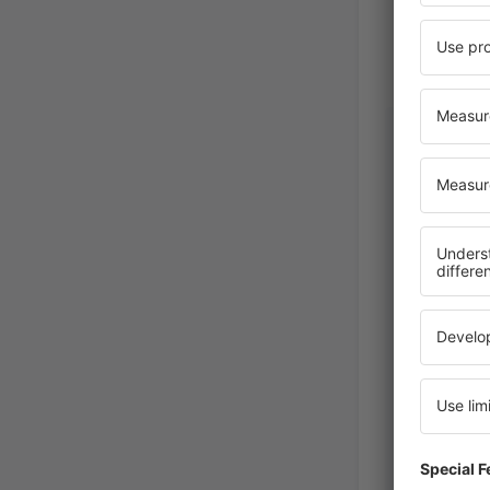
Davey G 
United 
Janeiro 2026