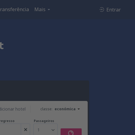
ransferência
Mais
Entrar
t
dicionar hotel
classe:
económica
regresso
Passageiros
1