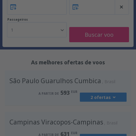
Passageiros
1
Buscar voo
As melhores ofertas de voos
São Paulo Guarulhos Cumbica
Brasil
593
EUR
A PARTIR DE
2 ofertas
de
Lisboa, Lisboa Airport
(LIS)
Campinas Viracopos-Campinas
593
Brasil
A PARTIR DE
EUR
631
EUR
A PARTIR DE