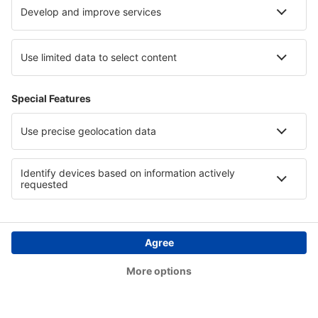
Caçador Carlos Alberto da Costa Neves (CFC)
Foz do Iguaçu Cataratas (IGU)
Lençóis Chapada Diamantina (LEC)
Cianorte Airport (GGH)
Coari Airport (CIZ)
Conceição do Araguaia Airport (CDJ)
Concórdia Airport (CCI)
Confresa Airport (CFO)
São Paulo
Conselheiro Lafaiete Airport (QDF)
Cornelio Procopio Airport (CKO)