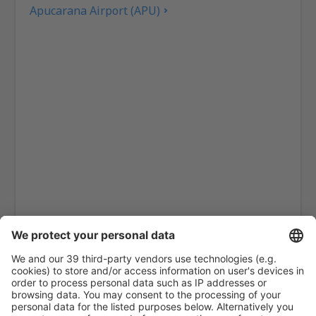
Apucarana Airport (APU)
Apui Airport (IUP)
Araçatuba Dario Guarita (ARU)
Aragarças Airport (ARS)
Araguaína (AUX)
Arapongas Airport (APX)
Araripina Airport (JAW)
Ariquemes Airport (AQM)
Arraias Airport (AAI)
Bragança Paulista Arthur Siqueira (BJP)
Boa Vista Atlas Brasil Cantanhede (BVB)