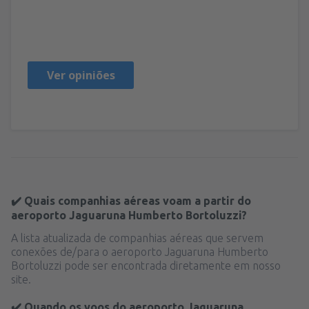
Mariana
Brasilien,
Setembro 2019
Ver opiniões
✔️ Quais companhias aéreas voam a partir do
aeroporto Jaguaruna Humberto Bortoluzzi?
A lista atualizada de companhias aéreas que servem
conexões de/para o aeroporto Jaguaruna Humberto
Bortoluzzi pode ser encontrada diretamente em nosso
site.
✔️ Quando os voos do aeroporto Jaguaruna