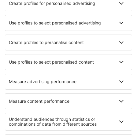
Vilhena Brigadeiro Camarão (BVH)
Patos Brigadeiro Firmino Ayres (JPO)
Cabo Frio Airport (CFB)
Cajazeiras Pedro Vieira Moreira (CJZ)
Caldas Novas Airport (CLV)
Campo Mourao Airport (CBW)
Campinas
Canela Airport (CEL)
Cacoal Capital do Café (OAL)
Parauapebas Carajás (CKS)
Juazeiro do Norte O. B. de Menezes (JDO)