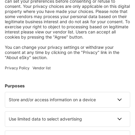
Balsas Airport (BSS)
Barcelos Airport (BAZ)
Barra Do Garcas Airport (BPG)
Barreiras Airport (BRA)
Barreirinhas Airport (BRB)
Campos dos Goytacazes Airport (CAW)
Araraquara Bartolomeu de Gusmão (AQA)
Bauru Arealva (JTC)
Bom Jesus da Lapa Airport (LAZ)
Bonito Airport (BYO)
Borba Airport (RBB)