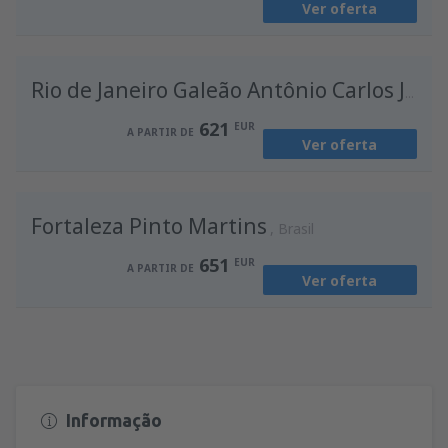
Ver oferta
de
Porto, Francisco Sá Carneiro
(OPO)
674
A PARTIR DE
EUR
Rio de Janeiro Galeão Antônio Carlos Jobim
621
EUR
A PARTIR DE
Ver oferta
Fortaleza Pinto Martins
Brasil
651
EUR
A PARTIR DE
Ver oferta
Informação