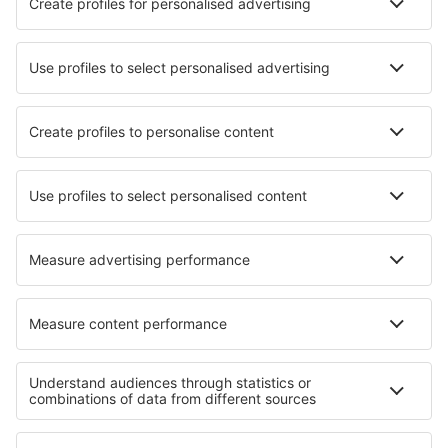
Londres
Londres
Manchester Airport (MAN)
Newcastle Intl Airport (NCL)
Newquay Airport (NQY)
North Ronaldsay (NRL)
Norwich Intl Airport (NWI)
Nottingham Airport (NQT)
Papa Westray (PPW)
Heliporto de Penzance (PZE)
Glasgow