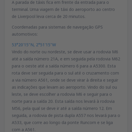
A parada de táxis fica em frente da entrada para o
terminal. Uma viagem de táxi do aeroporto ao centro
de Liverpool leva cerca de 20 minutos.
Coordenadas para sistemas de navegação GPS
automotivos:
53°20'15"N, 2°51'15"W
Vindo do norte ou nordeste, se deve usar a rodovia M6
até a saída número 21A, e em seguida pela rodovia M62
para o oeste até a saída número 6 para a A5300. Esta
rota deve ser seguida para o sul até o cruzamento com
a via número A561, onde se deve virar à direita e seguir
as indicações que levam ao aeroporto. Vindo do sul ou
leste, se deve escolher a rodovia M6 e seguir para o
norte para a saída 20. Esta saída nos levará à rodovia
M56, pela qual se deve ir até a saída número 12. Em
seguida, a rodovia de pista dupla A557 nos levará para o
A533, que corre ao longo da ponte Runcorn e se liga
com a A561.