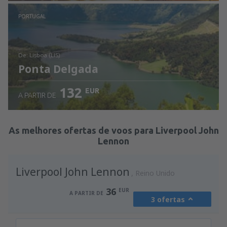
Ver detalhes
PORTUGAL
de: Lisboa (LIS)
Ponta Delgada
132
EUR
A PARTIR DE
Ver detalhes
As melhores ofertas de voos para Liverpool John
Lennon
Liverpool John Lennon
Reino Unido
36
EUR
A PARTIR DE
3 ofertas