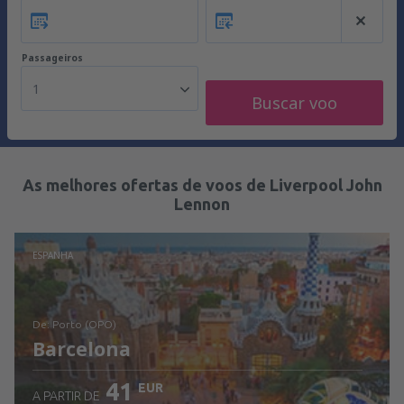
Passageiros
1
Buscar voo
As melhores ofertas de voos de Liverpool John
Lennon
ESPANHA
de: Porto (OPO)
Barcelona
41
EUR
A PARTIR DE