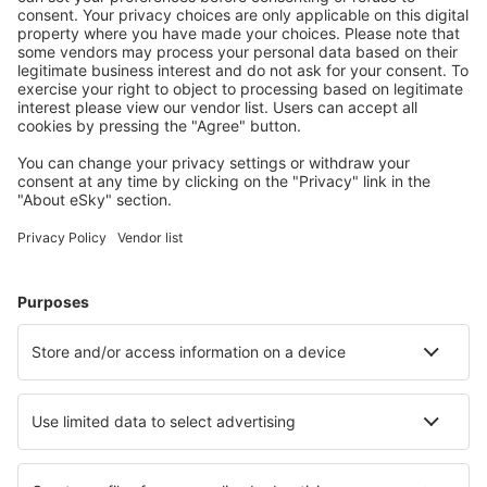
Saint Peter Port Guernsey (GCI)
Londres
Humberside Airport (HUY)
Inverness Airport (INV)
Islay Glenegedale (ILY)
Isle Of Colonsay (CSA)
Liverpool John Lennon (LPL)
Oxford Kidlington (OXF)
Orkney Island Kirkwall (KOI)
Lands End Airport (LEQ)
Londres