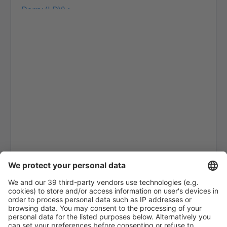
Derry (LDY)
Coll Island Airport (COL)
Coventry Airport (CVT)
Dundee Airport (DND)
East Midlands (EMA)
Edimburgo Airport (EDI)
Exeter Intl Airport (EXT)
Londres
Belfast
Glasgow
Gloucestershire Airport (GLO)