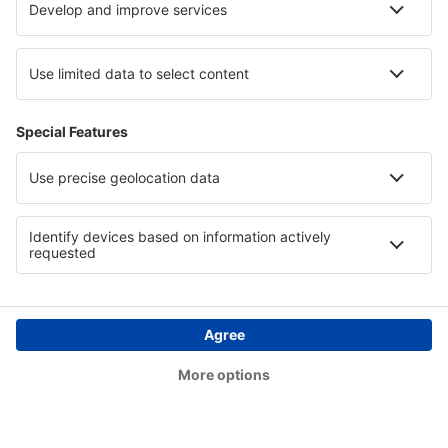
Southampton Intl Airport (SOU)
Isles of Scilly St Mary's (ISC)
Londres
Stornoway Airport (SYY)
Lerwick
Swansea Airport (SWS)
Teesside (MME)
Lerwick
Tiree Airport (TRE)
Westray (WRY)
Wick Airport (WIC)