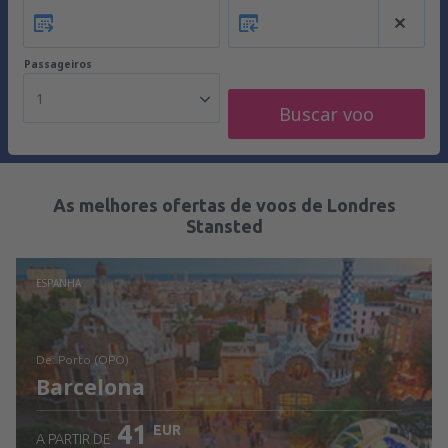
Passageiros
1
Buscar voo
As melhores ofertas de voos de Londres
Stansted
ESPANHA
de: Porto (OPO)
Barcelona
41
EUR
A PARTIR DE