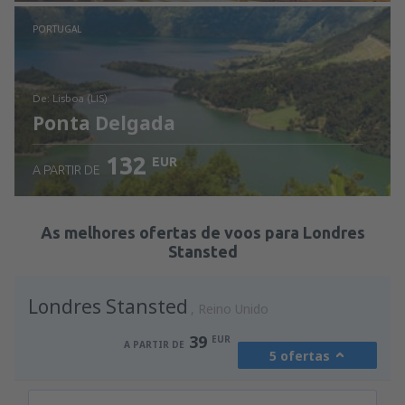
Ver detalhes
PORTUGAL
de: Lisboa (LIS)
Ponta Delgada
132
EUR
A PARTIR DE
Ver detalhes
As melhores ofertas de voos para Londres
Stansted
Londres Stansted
Reino Unido
39
EUR
A PARTIR DE
5 ofertas