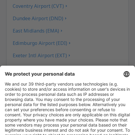
Coventry Airport (CVT)
Dundee Airport (DND)
East Midlands (EMA)
Edimburgo Airport (EDI)
Exeter Intl Airport (EXT)
Londres
Belfast
Glasgow
Gloucestershire Airport (GLO)
Saint Peter Port Guernsey (GCI)
Londres