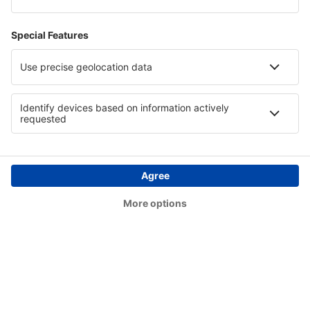
Londres
Stornoway Airport (SYY)
Lerwick
Swansea Airport (SWS)
Teesside (MME)
Lerwick
Tiree Airport (TRE)
Westray (WRY)
Wick Airport (WIC)