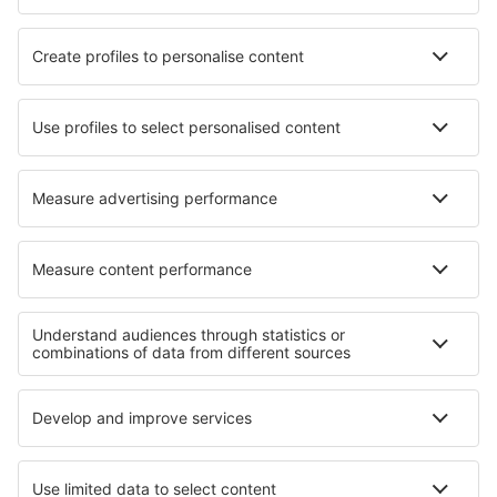
Manchester Airport (MAN)
Newcastle Intl Airport (NCL)
Newquay Airport (NQY)
North Ronaldsay (NRL)
Norwich Intl Airport (NWI)
Nottingham Airport (NQT)
Papa Westray (PPW)
Heliporto de Penzance (PZE)
Glasgow
Southampton Intl Airport (SOU)
Isles of Scilly St Mary's (ISC)