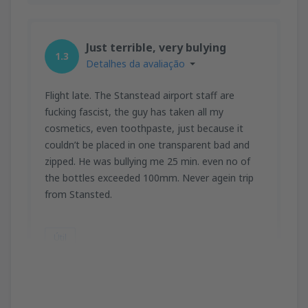
Just terrible, very bulying
1.3
Detalhes da avaliação
Flight late. The Stanstead airport staff are
fucking fascist, the guy has taken all my
cosmetics, even toothpaste, just because it
couldn’t be placed in one transparent bad and
zipped. He was bullying me 25 min. even no of
the bottles exceeded 100mm. Never agein trip
from Stansted.
Útil
Slawomir
Regno Unito,
Setembro 2025