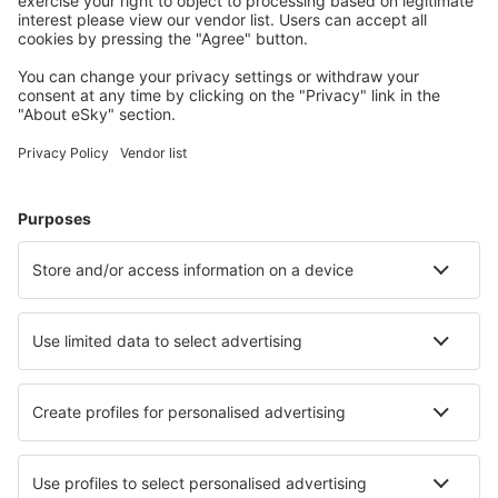
Humberside Airport (HUY)
Inverness Airport (INV)
Islay Glenegedale (ILY)
Isle Of Colonsay (CSA)
Liverpool John Lennon (LPL)
Oxford Kidlington (OXF)
Orkney Island Kirkwall (KOI)
Lands End Airport (LEQ)
Londres
Londres
Londres