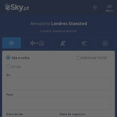
Menu
Aeroporto
Londres Stansted
London Stansted Airport
Adicionar hotel
Ida e volta
Só ida
De
Para
Data de ida
Data de regresso