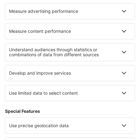
Campinas
Canela Airport (CEL)
Cacoal Capital do Café (OAL)
Parauapebas Carajás (CKS)
Juazeiro do Norte O. B. de Menezes (JDO)
Caçador Carlos Alberto da Costa Neves (CFC)
Foz do Iguaçu Cataratas (IGU)
Lençóis Chapada Diamantina (LEC)
Cianorte Airport (GGH)
Coari Airport (CIZ)
Conceição do Araguaia Airport (CDJ)