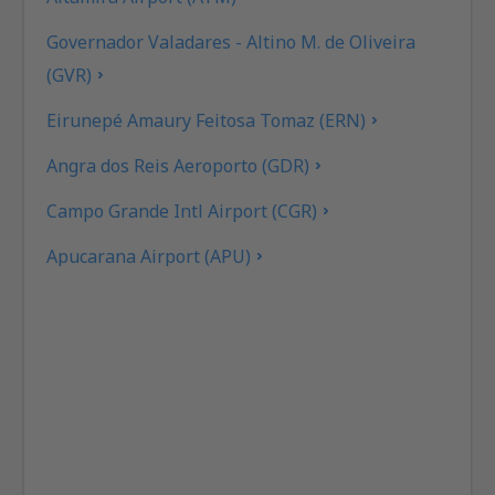
Governador Valadares - Altino M. de Oliveira
(GVR)
Eirunepé Amaury Feitosa Tomaz (ERN)
Angra dos Reis Aeroporto (GDR)
Campo Grande Intl Airport (CGR)
Apucarana Airport (APU)
Apui Airport (IUP)
Araçatuba Dario Guarita (ARU)
Aragarças Airport (ARS)
Araguaína (AUX)
Arapongas Airport (APX)