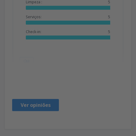
Limpeza :
5
Serviços:
5
Check-in:
5
Útil
Livia
Brasil,
Fevereiro 2019
Ver opiniões