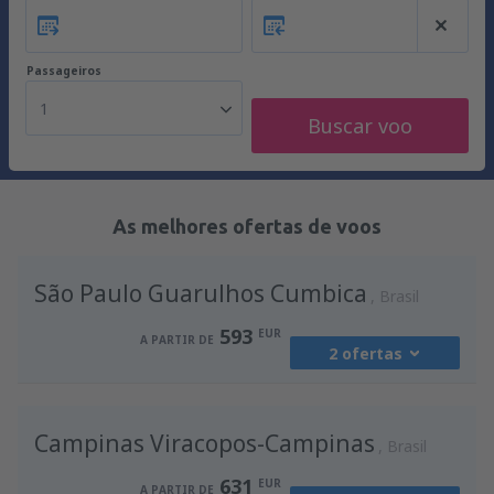
Passageiros
1
Buscar voo
As melhores ofertas de voos
São Paulo Guarulhos Cumbica
Brasil
593
EUR
A PARTIR DE
2 ofertas
de
Lisboa, Lisboa Airport
(LIS)
Campinas Viracopos-Campinas
593
Brasil
A PARTIR DE
EUR
631
EUR
A PARTIR DE