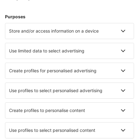
Araraquara Bartolomeu de Gusmão (AQA)
Bauru Arealva (JTC)
Bom Jesus da Lapa Airport (LAZ)
Bonito Airport (BYO)
Borba Airport (RBB)
Vilhena Brigadeiro Camarão (BVH)
Patos Brigadeiro Firmino Ayres (JPO)
Cabo Frio Airport (CFB)
Cajazeiras Pedro Vieira Moreira (CJZ)
Caldas Novas Airport (CLV)
Campo Mourao Airport (CBW)