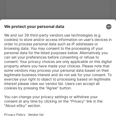
Araripina Airport (JAW)
Ariquemes Airport (AQM)
Arraias Airport (AAI)
Bragança Paulista Arthur Siqueira (BJP)
Boa Vista Atlas Brasil Cantanhede (BVB)
Balsas Airport (BSS)
Barcelos Airport (BAZ)
Barra Do Garcas Airport (BPG)
Barreiras Airport (BRA)
Barreirinhas Airport (BRB)
Campos dos Goytacazes Airport (CAW)