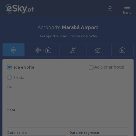
Menu
Aeroporto
Marabá Airport
Aeroporto João Correa da Rocha
Adicionar hotel
Ida e volta
Só ida
De
Para
Data de ida
Data de regresso