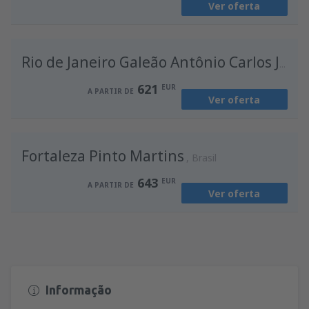
Ver oferta
de
Porto, Francisco Sá Carneiro
(OPO)
659
A PARTIR DE
EUR
Rio de Janeiro Galeão Antônio Carlos Jobim
621
EUR
A PARTIR DE
Ver oferta
Fortaleza Pinto Martins
Brasil
643
EUR
A PARTIR DE
Ver oferta
Informação