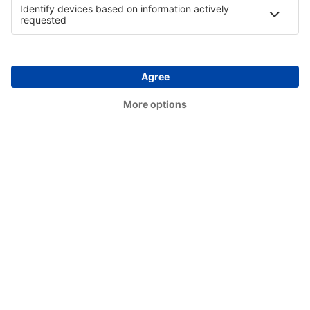
Concórdia Airport (CCI)
Confresa Airport (CFO)
São Paulo
Conselheiro Lafaiete Airport (QDF)
Cornelio Procopio Airport (CKO)
Lages Antônio Correia Pinto de Macedo Airport
(LAJ)
Corumbá Intl Airport (CMG)
Crateus Airport (JCS)
Cruzeiro do Sul Intl Airport (CZS)
Uberlândia César Bombonato (UDI)