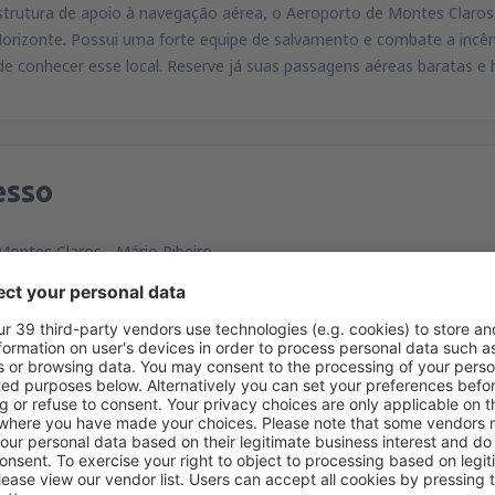
rutura de apoio à navegação aérea, o Aeroporto de Montes Claros -
Horizonte. Possui uma forte equipe de salvamento e combate a incê
e conhecer esse local. Reserve já suas passagens aéreas baratas e 
esso
ontes Claros - Mário Ribeiro
roporto Bairro Jaraguá Montes Claros
nibus que ligam o aeroporto até o centro da cidade.
oda a área de desembarque.
para sistemas de navegação GPS automotivos:
3°49'10"W
caliza-se a 6 km do centro de Montes Claros.