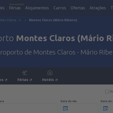
Voo+Hotel
aks
Férias
Alojamentos
Carros
Ofertas
Atrações
T
tes Claros
Montes Claros (Mário Ribeiro)
orto
Montes Claros (Mário R
roporto de Montes Claros - Mário Ribe
ks
Férias
Hotéis
A
ara
Data de ida
Data de 