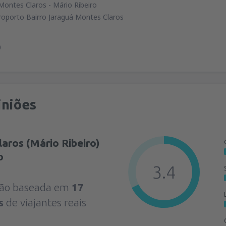
ontes Claros - Mário Ribeiro
roporto Bairro Jaraguá Montes Claros
0
iniões
aros (Mário Ribeiro)
o
3.4
ação baseada em
17
s
de viajantes reais