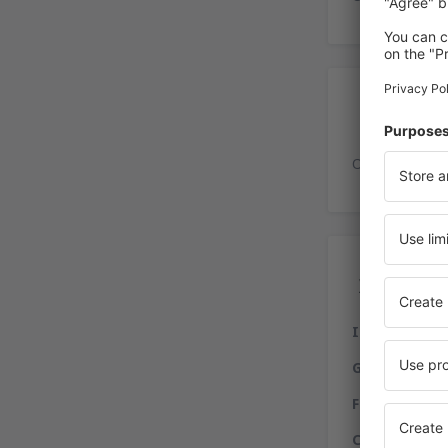
Es
O aeroporto p
Ser
Informação
Gastronomia
Finanças
- te
Compras
- ba