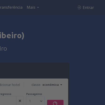
ransferência
Mais
Entrar
ibeiro)
iro
dicionar hotel
classe:
económica
regresso
Passageiros
1