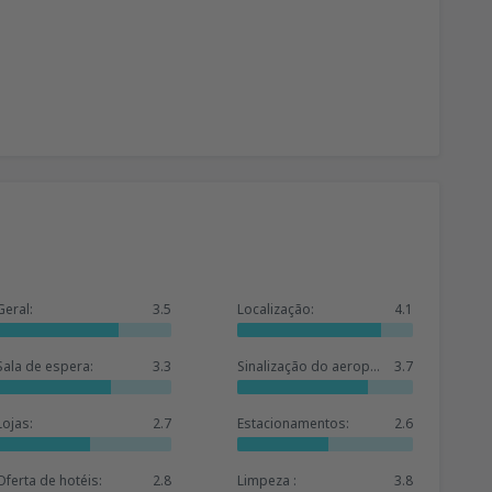
Geral:
3.5
Localização:
4.1
Sala de espera:
3.3
Sinalização do aeroporto:
3.7
Lojas:
2.7
Estacionamentos:
2.6
Oferta de hotéis:
2.8
Limpeza :
3.8