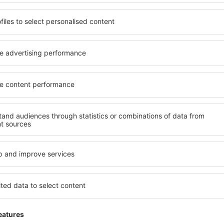
arros
- as locadoras de automóveis Lease Car, Localiza e Unidas en
aeroporto possui rede de internet wi-fi.
guer de carros