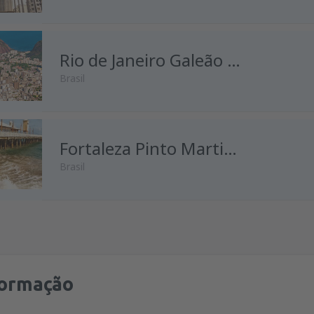
de
Porto, Francisco Sá Carnei
Rio de Janeiro Galeão Antônio Carlos Jobim
Brasil
Fortaleza Pinto Martins
Brasil
formação