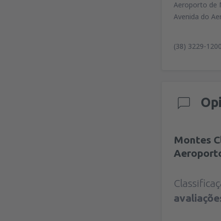
Aeroporto de M
Avenida do Ae
(38) 3229-120
Op
Montes Cl
Aeroport
Classific
avaliaçõe