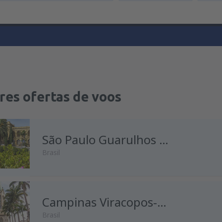
res ofertas de voos
São Paulo Guarulhos Cumbica
Brasil
de
Lisboa, Lisboa Airport
Campinas Viracopos-Campinas
(LIS
Brasil