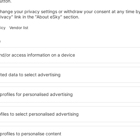
tacionamento
ossui estacionamento com capacidade para 50 veículos.
viços
- o aeroporto possui Achados e Perdidos e serviços de informações tu
- restaurante e cafés.
rminal eletrônico do Banco Bradesco.
ncas de jornal e minimercado.