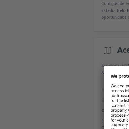
Com grande est
estado, Belo 
oportunidade d
Ac
Aeroporto de M
Avenida do Ae
Há linhas de ô
Há táxis em t
Coordenadas 
16°42'18"S, 4
O aeroporto lo