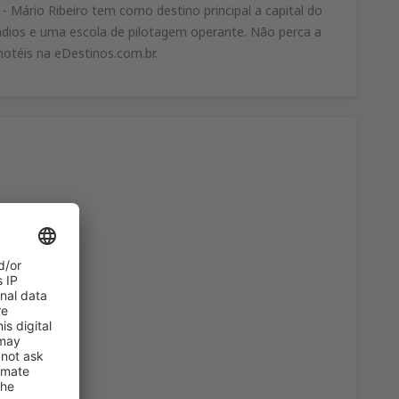
 Mário Ribeiro tem como destino principal a capital do
ndios e uma escola de pilotagem operante. Não perca a
hotéis na eDestinos.com.br.