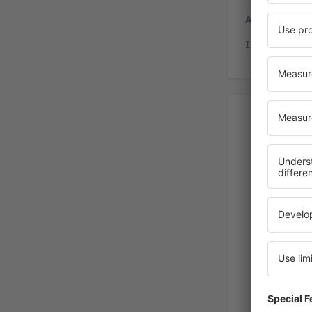
Aluguel de c
Internet
- o 
Alu