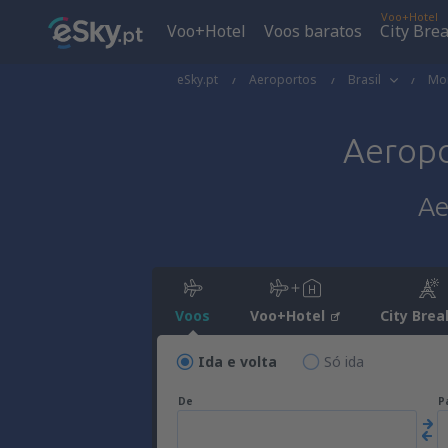
Voo+Hotel
Voo+Hotel
Voos baratos
City Bre
eSky.pt
Aeroportos
Brasil
Mon
Aerop
Ae
Voos
Voo+Hotel
City Brea
Ida e volta
Só ida
De
P