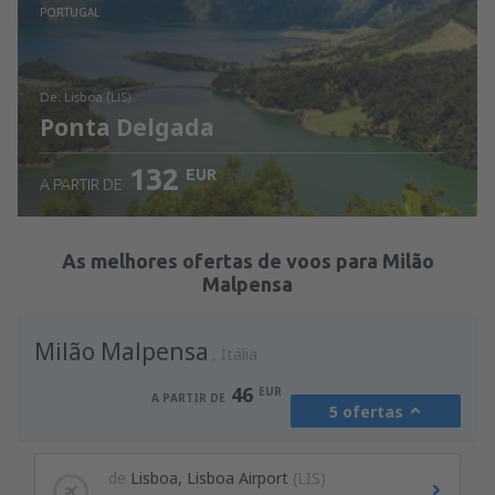
Ver detalhes
PORTUGAL
de: Lisboa (LIS)
Ponta Delgada
132
EUR
A PARTIR DE
Ver detalhes
As melhores ofertas de voos para Milão
Malpensa
Milão Malpensa
Itália
46
EUR
A PARTIR DE
5 ofertas
de
Lisboa, Lisboa Airport
(LIS)