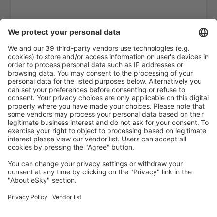
Gino Lisa (FOG)
Bolonha Guillermo Marconi (BLQ)
Lampedusa Airport (LMP)
Milão
Forli Luigi Ridolfi (FRL)
Milão
Veneza
Elba Marina di Campo (EBA)
Olbia Costa Esmeralda (OLB)
Palermo Punta Raisi (PMO)
Pantelleria Airport (PNL)