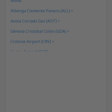
Roma
Albenga Clemente Panero (ALL)
Aosta Corrado Gex (AOT)
Gênova Cristóbal Colón (GOA)
Crotone Airport (CRV)
Cuneo Airport (CUF)
Cagliari Elmas (CAG)
Rimini F. Fellini (RMI)
Ancona Falconara (AOI)
Roma
Bréscia Gabriele D'Annunzio (VBS)