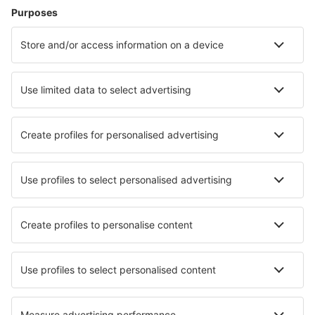
Brindisi Papola Casale (BDS)
Parma Intl Airport (PMF)
Pisa Galileo Galilei (PSA)
Reggio Calabria Airport (REG)
Trieste Ronchi dei Legionari (TRS)
Salerno Pontecagnano (QSR)
Veneza
Perugia S. Egidio (PEG)
Lamezia Terme Sant'Eufemia (SUF)
Verona Villafrancai (VRN)
Trapani Birgi (TPS)