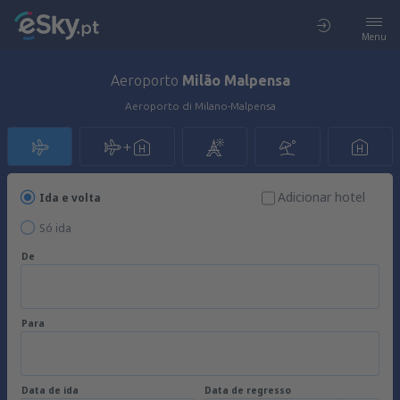
Menu
Aeroporto
Milão Malpensa
Aeroporto di Milano-Malpensa
Adicionar hotel
Ida e volta
Só ida
De
Para
Data de ida
Data de regresso