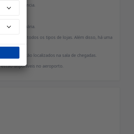
s com deficiência.
ona aeroportuária.
oli que reúne todos os tipos de lojas. Além disso, há uma
us balcões estão localizados na sala de chegadas.
estão disponíveis no aeroporto.