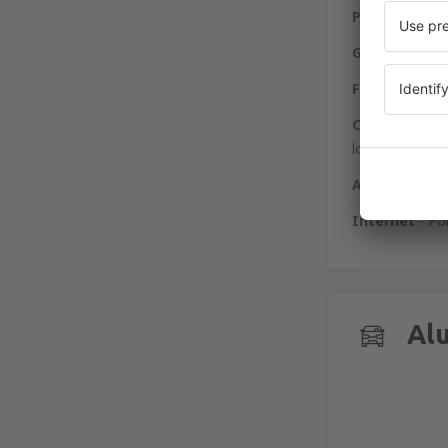
Pessoas com 
Gastronomia
Finanças
- ca
Compras
- no
loja duty free
Aluguer de a
Internet
- Po
Alu