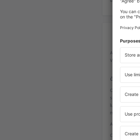
de passageiros
Ac
Aeroporto di 
Via del Riposo
Ônibus
O ônibus da li
serviço de ôni
lugares como: 
minutos. As pa
A parada de tá
Coordenadas p