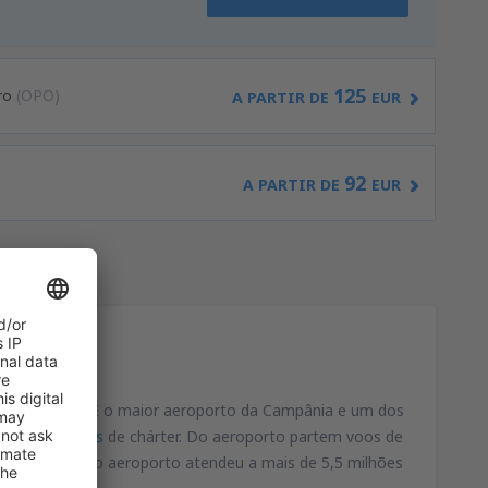
125
ro
(OPO)
A PARTIR DE
EUR
92
)
A PARTIR DE
EUR
o de Nápoles. É o maior aeroporto da Campânia e um dos
ara operar
voos
de chárter. Do aeroporto partem voos de
em. Em 2008, o aeroporto atendeu a mais de 5,5 milhões