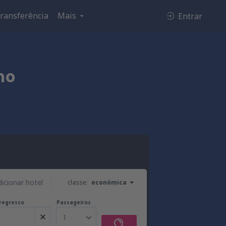
ransferência
Mais
Entrar
no
dicionar hotel
classe:
económica
regresso
Passageiros
1