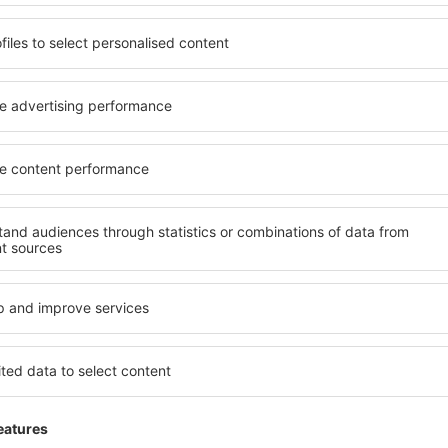
4°16'58"E
1 e A56 fornecem um caminho conveniente para o aeroporto. Em segui
tacionamento
ntos estão localizados ao longo da estrada de acesso ao aeropor
. O P1, localizado em frente do Terminal 2, é um estacionamento de
 Os P2, P3, P4 e P6 são estacionamentos de curta duração.
viços
- o ponto de informação fica no piso térreo da sala de chegadas.