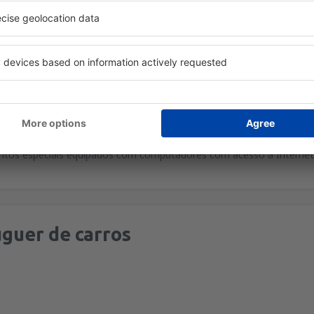
deficiência
- o aeroporto está bem preparado para atender pessoa
- bares, restaurantes e cafés estão disponíveis no aeroporto.
sas de câmbio, caixas eletrônicos e um banco estão localizados na z
 primeiro andar do Terminal 1 está localizado o centro comercial Nap
, uma banca de jornais e uma loja de suvenires.
utomóveis
- seis locadoras de veículos operam no aeroporto. Os se
ntos especiais equipados com computadores com acesso à Internet 
guer de carros