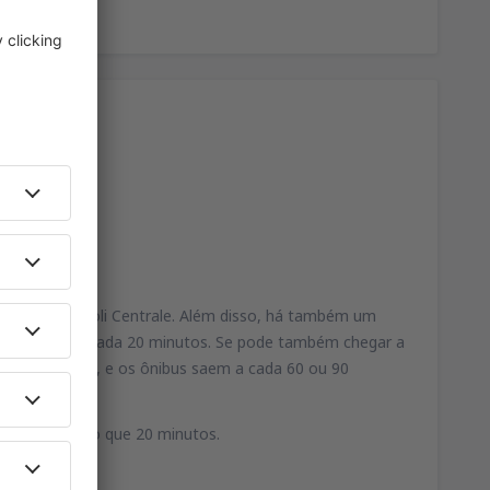
oviária de Napoli Centrale. Além disso, há também um
O ônibus sai a cada 20 minutos. Se pode também chegar a
ntes empresas, e os ônibus saem a cada 60 ou 90
 dura menos do que 20 minutos.