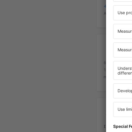
40°52'40"N, 1
As rodovias A
Es
6 estacioname
1400 veículos
motociclistas.
Ser
Informação