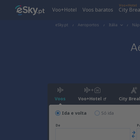
Voo+Hotel
Voo+Hotel
Voos baratos
City Bre
eSky.pt
Aeroportos
Itália
Náp
A
Voos
Voo+Hotel
City Brea
Ida e volta
Só ida
De
P