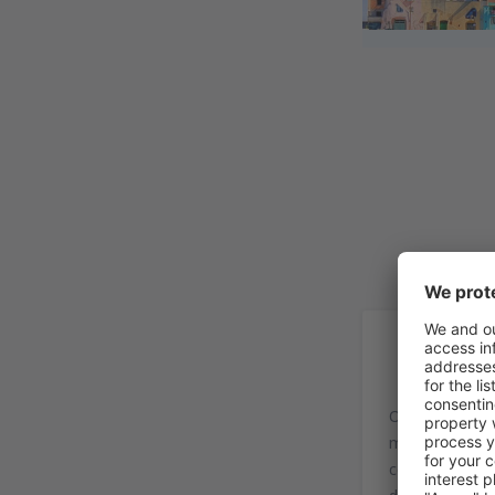
In
O Aeroporto d
maiores da Itá
companhias aé