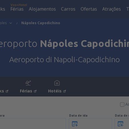
Voo+Hotel
aks
Férias
Alojamentos
Carros
Ofertas
Atrações
T
oles
Nápoles Capodichino
eroporto
Nápoles Capodichi
Aeroporto di Napoli-Capodichino
ks
Férias
Hotéis
A
ara
Data de ida
Data de 