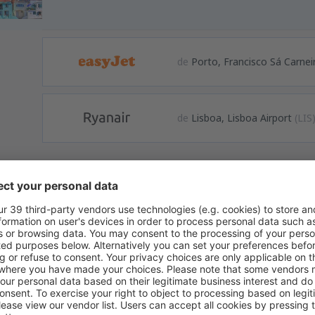
de
Porto, Francisco Sá Carnei
de
Lisboa, Lisboa Airport
(LIS
formação
e Nápoles é um aeroporto internacional localizado a 7 km do centr
lia. O aeroporto tem dois terminais, mas o Terminal 2 só é usado p
reas regulares e de baixo custo. O porto tem uma pista de decolag