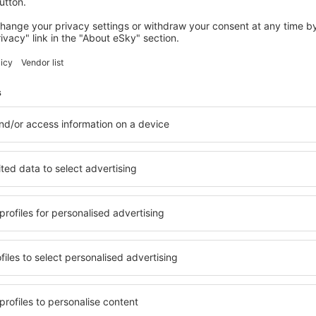
. Nas proximidades do aeroporto está localizado um hotel.
esso
Napoli-Capodichino
 95, 80144 Napoli
nha 3S circula a cada 30 minutos entre o aeroporto e a estação ferr
bus entre o aeroporto e a Piazza Municipio, no centro de Nápoles. 
Avellino, Benevento, Caserta. As conexões são operadas por difere
radas de ônibus estão situadas em frente do primeiro terminal.
xis se situa em frente da sala de chegadas. A viagem para o centro
ara sistemas de navegação GPS automotivos: