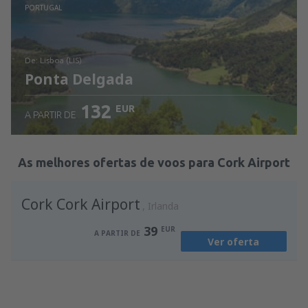
Ver detalhes
PORTUGAL
de: Lisboa (LIS)
Ponta Delgada
132
EUR
A PARTIR DE
Ver detalhes
As melhores ofertas de voos para Cork Airport
Cork Cork Airport
Irlanda
39
EUR
A PARTIR DE
Ver oferta