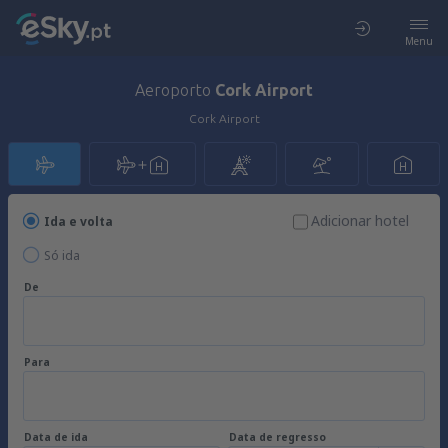
Menu
Aeroporto
Cork Airport
Cork Airport
Adicionar hotel
Ida e volta
Só ida
De
Para
Data de ida
Data de regresso