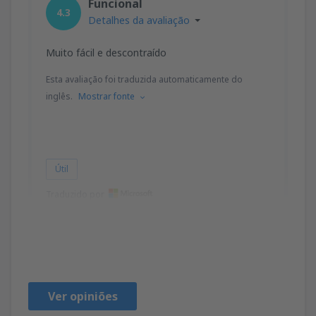
Funcional
4.3
Detalhes da avaliação
Muito fácil e descontraído
Esta avaliação foi traduzida automaticamente do
inglês.
Mostrar fonte
Útil
Traduzido por
Dermot
United Kingdom,
Janeiro 2023
Ver opiniões