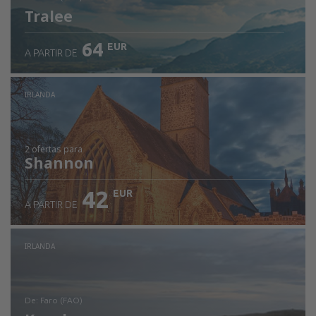
Tralee
64
EUR
A PARTIR DE
Ver detalhes
IRLANDA
2 ofertas
para
Shannon
42
EUR
A PARTIR DE
IRLANDA
de: Faro (FAO)