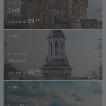
de: Faro (FAO)
Cork
39
EUR
A PARTIR DE
Ver detalhes
IRLANDA
4 ofertas
para
Dublin
42
EUR
A PARTIR DE
IRLANDA
de: Faro (FAO)