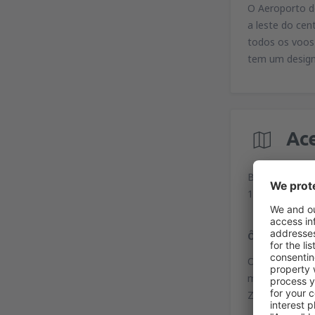
O Aeroporto de
a leste do ce
todos os voos 
tem um design
Ac
Beijing Shoudu
155 Dongsi Xi 
Ônibus
Os ônibus do 
metrô), Aerop
Zhongguancun