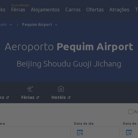
Voo+Hotel
aks
Férias
Alojamentos
Carros
Ofertas
Atrações
T
quim
Pequim Airport
Aeroporto
Pequim Airport
Beijing Shoudu Guoji Jichang
ks
Férias
Hotéis
A
ara
Data de ida
Data de 