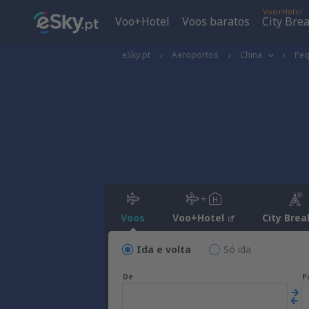
Voo+Hotel
Voo+Hotel
Voos baratos
City Bre
eSky.pt
Aeroportos
China
Pe
Voos
Voo+Hotel
City Brea
Ida e volta
Só ida
De
P