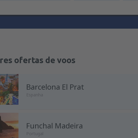
res ofertas de voos
Barcelona El Prat
Espanha
Funchal Madeira
de
Porto, Francisco Sá Carnei
Portugal