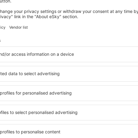
 ficam em frente à entrada para o terminal. O preço da viagem é a 
uim).
 GPS:
6°35'15"E
a leva do centro da cidade até o aeroporto. O tempo de viagem até
te o horário de pico, pode ultrapassar uma hora.
tacionamento
ispõe de um estacionamento multinível com vagas para 7.000 carros
0 CNY/ por dia.