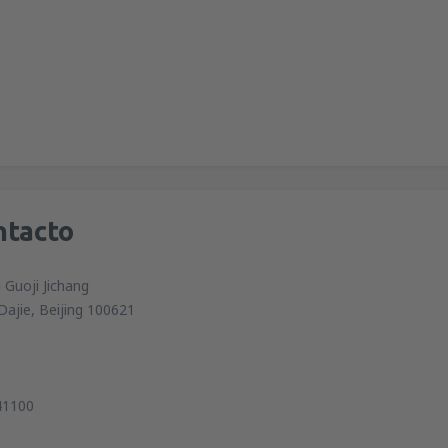
ntacto
 Guoji Jichang
Dajie, Beijing 100621
41100