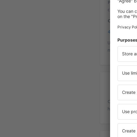
Pontos de táxi
centro de Peq
Coordenadas
40°4'43"N, 11
Uma autoestrad
minutos. Duran
Es
O aeroporto d
horas, 80 a 16