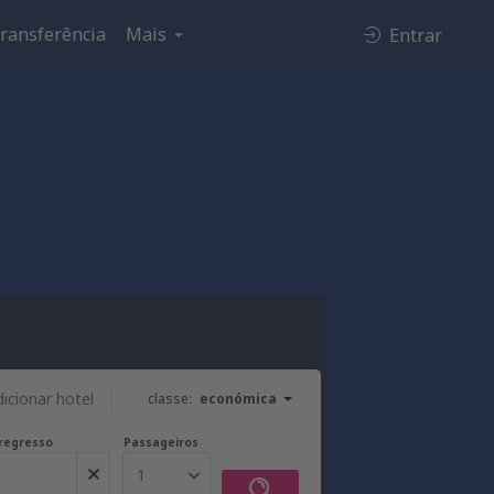
ransferência
Mais
Entrar
dicionar hotel
classe:
económica
regresso
Passageiros
1