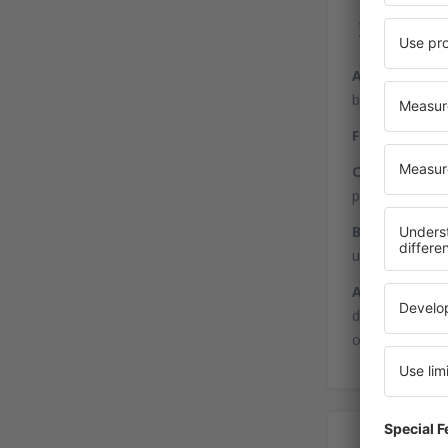
Ser
Alimentação
bebidas locais
Finanças
- ba
Compras
- os
possível encon
Bagagem
- ca
uma seção de 
Atendimento
disponibiliza 
os terminais.