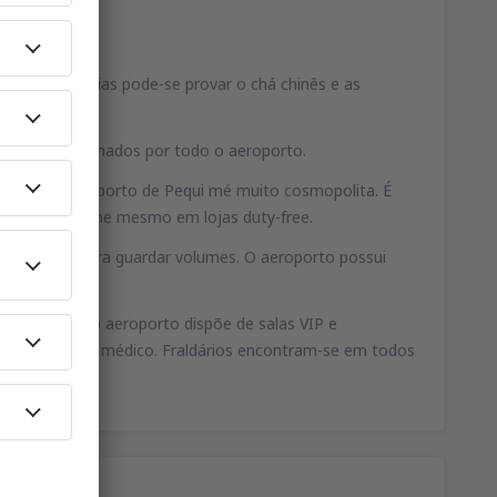
 Nas cafeterias pode-se provar o chá chinês e as
cos estão espalhados por todo o aeroporto.
espeito, o aeroporto de Pequi mé muito cosmopolita. É
escolha é enorme mesmo em lojas duty-free.
omo locais para guardar volumes. O aeroporto possui
e pelo voo, o aeroporto dispõe de salas VIP e
s, tem um posto médico. Fraldários encontram-se em todos