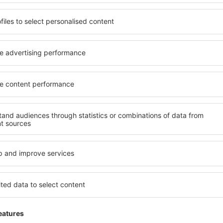
viços
- no aeroporto encontram-se muitos restaurantes com cozinha local.
. Encontram-se em todos os terminais.
ncos, correio, pontos de transferência de dinheiro e caixas eletrôni
 amantes das compras irão adorar as lojas do varejo local. A este r
trar lojas de, praticamente, todas as grifes famosas do mundo. A 
rrinhos para bagagem estão disponíveis para os passageiros, bem c
achados e perdidos.
 ao passageiro
- para aqueles que desejem esperar confortavelment
acesso à internet banda larga sem fio. À disposição dos passageiro