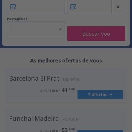
Passageiros
1
Buscar voo
As melhores ofertas de voos
Barcelona El Prat
Espanha
41
EUR
A PARTIR DE
7 ofertas
de
Porto, Francisco Sá Carneiro
(OPO)
Funchal Madeira
41
Portugal
A PARTIR DE
EUR
53
EUR
A PARTIR DE