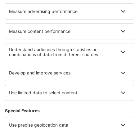
Weihai Dashuibo (WEH)
Datong Yungang (DAT)
Dazhou
Dazhou
Delingha Airport (HXD)
Diqing Airport (DIG)
Dongying Airport (DOY)
Dunhuang Airport (DNH)
Enshi Xujiaping Airport (ENH)
Erenhot Saiwusu Airport (ERL)
Foshan Shadi (FUO)