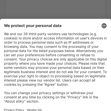
Bole Alashankou Airport (BPL)
Cangyuan Washan Airport (CWJ)
Songyuan Chaganhu Airport (YSQ)
Baishan Changbaishan (NBS)
Changchun Longjia (CGQ)
Changde Taohuayuan (CGD)
Fuzhou Changle (FOC)
Changsha Huanghua (CSX)
Changzhi Wangcun (CIH)
Changzhou Airport (CZX)
Chaoyang Airport (CHG)