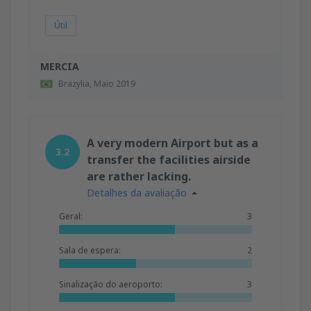
Útil
MERCIA
Brazylia,
Maio 2019
A very modern Airport but as a
3.2
transfer the facilities airside
are rather lacking.
Detalhes da avaliação
Geral:
3
Sala de espera:
2
Sinalização do aeroporto:
3