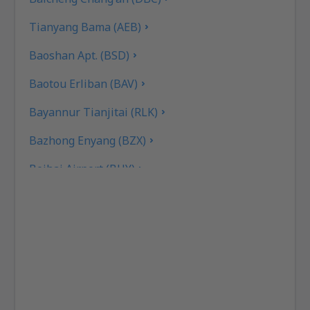
Tianyang Bama (AEB)
Baoshan Apt. (BSD)
Baotou Erliban (BAV)
Bayannur Tianjitai (RLK)
Bazhong Enyang (BZX)
Beihai Airport (BHY)
Pequim
Pequim
Bijie Airport (BFJ)
Tianjin Airport (TSN)