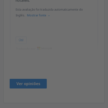
notáveis.
Esta avaliação foi traduzida automaticamente do
Inglês.
Mostrar fonte
Útil
Traduzido por
JOCELYN
Stany Zjednoczone Ameryki,
Janeiro 2020
Ver opiniões