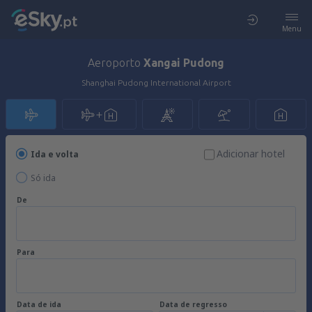
Menu
Aeroporto
Xangai Pudong
Shanghai Pudong International Airport
Adicionar hotel
Ida e volta
Só ida
De
Para
Data de ida
Data de regresso