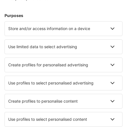
Chengde Puning Airport (CDE)
Chengdu
Chengdu
Chifeng Yulong (CIF)
Chongqing
Chongqing
Shijiazhuang Daguocun (SJW)
Dali Airport (DLU)
Dalian Zhoushuizi (DLC)
Daocheng Yading Airport (DCY)
Daqing Sartu (DQA)