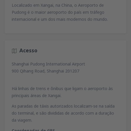
79
Localizado em Xangai, na China, o Aeroporto de
de
Lisboa, Lisboa Airport
(LIS)
A PARTIR DE
EUR
74
Pudong é o maior aeroporto do país em tráfego
A PARTIR DE
EUR
de
Porto, Francisco Sá Carneiro
(OPO)
internacional e um dos mais modernos do mundo.
164
de
Porto, Francisco Sá Carneiro
(OPO)
A PARTIR DE
EUR
42
de
Lisboa, Lisboa Airport
(LIS)
A PARTIR DE
EUR
81
A PARTIR DE
EUR
de
Porto, Francisco Sá Carneiro
(OPO)
127
de
Faro, Faro Airport
(FAO)
A PARTIR DE
EUR
Acesso
34
de
Porto, Francisco Sá Carneiro
(OPO)
A PARTIR DE
EUR
72
A PARTIR DE
EUR
Shanghai Pudong International Airport
de
Lisboa, Lisboa Airport
(LIS)
900 Qihang Road, Shanghai 201207
42
A PARTIR DE
EUR
Há linhas de trens e ônibus que ligam o aeroporto às
de
Lisboa, Lisboa Airport
(LIS)
principais áreas de Xangai.
67
A PARTIR DE
EUR
As paradas de táxis autorizados localizam-se na saída
do terminal, e são divididas de acordo com a duração
da viagem.
Coordenadas de GPS