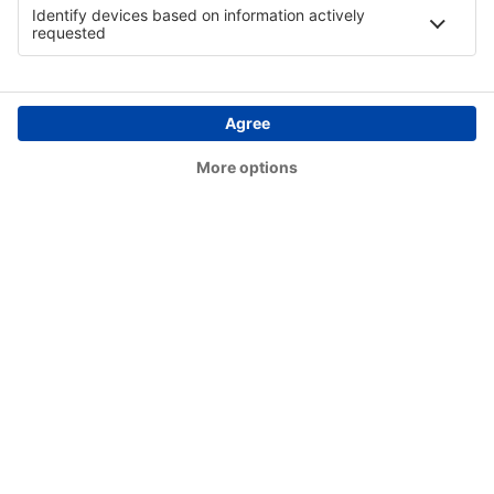
Fuyang Xiguan (FUG)
Fuyuan Dongji Airport (FYJ)
Fuyun Koktokay (FYN)
Gannan Xiahe (GXH)
Ganzhou Huangjin (KOW)
Golmud Airport (GOQ)
Golog Maqin Airport (GMQ)
Guangyuan Panlong Airport (GYS)
Guangzhou Baiyun (CAN)
Xuzhou Guanyin (XUZ)
Guilin Intl Airport (KWL)