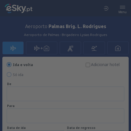
Menu
Aeroporto
Palmas Brig. L. Rodrigues
Aeroporto de Palmas - Brigadeiro Lysias Rodrigues
Adicionar hotel
Ida e volta
Só ida
De
Para
Data de ida
Data de regresso