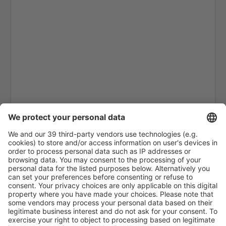
Aragarças Airport (ARS)
Araguaína (AUX)
Arapongas Airport (APX)
Araripina Airport (JAW)
Ariquemes Airport (AQM)
Arraias Airport (AAI)
Bragança Paulista Arthur Siqueira (BJP)
Boa Vista Atlas Brasil Cantanhede (BVB)
Balsas Airport (BSS)
Barcelos Airport (BAZ)
Barra Do Garcas Airport (BPG)