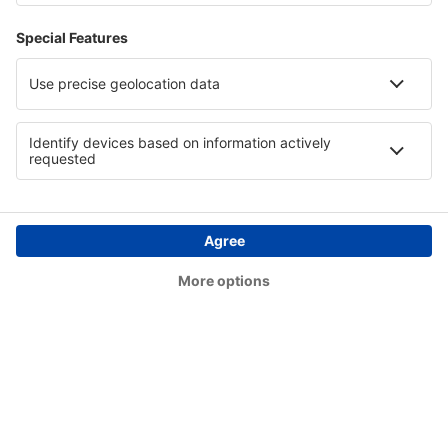
Lençóis Chapada Diamantina (LEC)
Cianorte Airport (GGH)
Coari Airport (CIZ)
Conceição do Araguaia Airport (CDJ)
Concórdia Airport (CCI)
Confresa Airport (CFO)
São Paulo
Conselheiro Lafaiete Airport (QDF)
Cornelio Procopio Airport (CKO)
Lages Antônio Correia Pinto de Macedo Airport
(LAJ)
Corumbá Intl Airport (CMG)