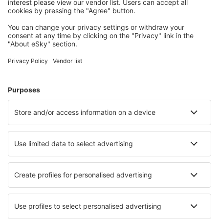
Barreiras Airport (BRA)
Barreirinhas Airport (BRB)
Campos dos Goytacazes Airport (CAW)
Araraquara Bartolomeu de Gusmão (AQA)
Bauru Arealva (JTC)
Bom Jesus da Lapa Airport (LAZ)
Bonito Airport (BYO)
Borba Airport (RBB)
Vilhena Brigadeiro Camarão (BVH)
Patos Brigadeiro Firmino Ayres (JPO)