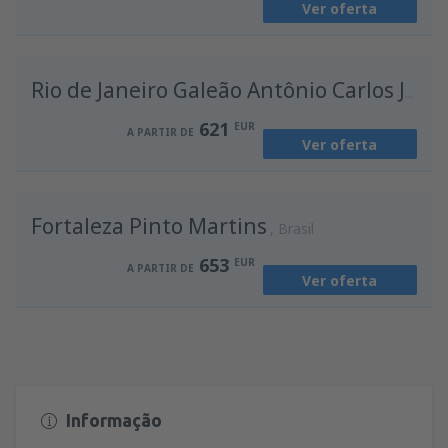
Ver oferta
de
Porto, Francisco Sá Carneiro
(OPO)
636
A PARTIR DE
EUR
Rio de Janeiro Galeão Antônio Carlos Jobim
621
EUR
A PARTIR DE
Ver oferta
Fortaleza Pinto Martins
Brasil
653
EUR
A PARTIR DE
Ver oferta
Informação