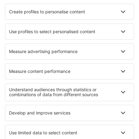
Cabo Frio Airport (CFB)
Cajazeiras Pedro Vieira Moreira (CJZ)
Caldas Novas Airport (CLV)
Campo Mourao Airport (CBW)
Campinas
Canela Airport (CEL)
Cacoal Capital do Café (OAL)
Parauapebas Carajás (CKS)
Juazeiro do Norte O. B. de Menezes (JDO)
Caçador Carlos Alberto da Costa Neves (CFC)
Foz do Iguaçu Cataratas (IGU)