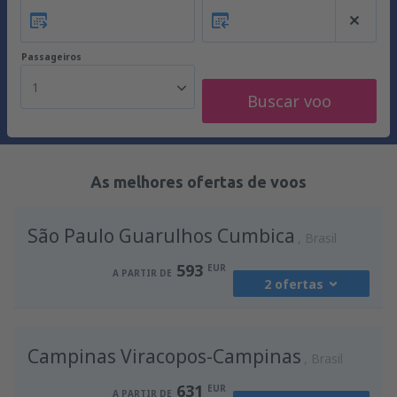
Passageiros
1
Buscar voo
As melhores ofertas de voos
São Paulo Guarulhos Cumbica
Brasil
593
EUR
A PARTIR DE
2 ofertas
de
Lisboa, Lisboa Airport
(LIS)
Campinas Viracopos-Campinas
593
Brasil
A PARTIR DE
EUR
631
EUR
A PARTIR DE