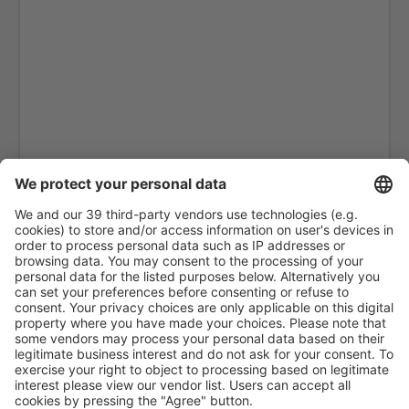
Aragarças Airport (ARS)
Araguaína (AUX)
Arapongas Airport (APX)
Araripina Airport (JAW)
Ariquemes Airport (AQM)
Arraias Airport (AAI)
Bragança Paulista Arthur Siqueira (BJP)
Boa Vista Atlas Brasil Cantanhede (BVB)
Balsas Airport (BSS)
Barcelos Airport (BAZ)
Barra Do Garcas Airport (BPG)