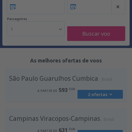
Passageiros
1
Buscar voo
As melhores ofertas de voos
São Paulo Guarulhos Cumbica
Brasil
593
EUR
A PARTIR DE
2 ofertas
de
Lisboa, Lisboa Airport
(LIS)
Campinas Viracopos-Campinas
593
Brasil
A PARTIR DE
EUR
631
EUR
A PARTIR DE