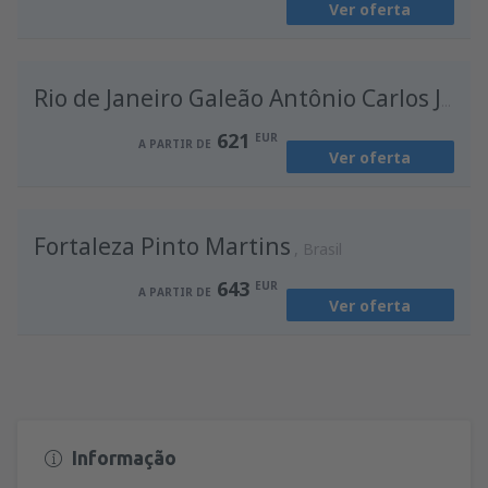
Ver oferta
de
Porto, Francisco Sá Carneiro
(OPO)
594
A PARTIR DE
EUR
Rio de Janeiro Galeão Antônio Carlos Jobim
621
EUR
A PARTIR DE
Ver oferta
Fortaleza Pinto Martins
Brasil
643
EUR
A PARTIR DE
Ver oferta
Informação