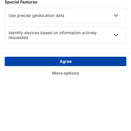
Cianorte Airport (GGH)
Coari Airport (CIZ)
Conceição do Araguaia Airport (CDJ)
Concórdia Airport (CCI)
Confresa Airport (CFO)
São Paulo
Conselheiro Lafaiete Airport (QDF)
Cornelio Procopio Airport (CKO)
Lages Antônio Correia Pinto de Macedo Airport
(LAJ)
Corumbá Intl Airport (CMG)