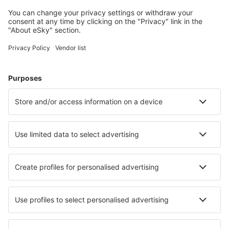
Barreiras Airport (BRA)
Barreirinhas Airport (BRB)
Campos dos Goytacazes Airport (CAW)
Araraquara Bartolomeu de Gusmão (AQA)
Bauru Arealva (JTC)
Bom Jesus da Lapa Airport (LAZ)
Bonito Airport (BYO)
Borba Airport (RBB)
Vilhena Brigadeiro Camarão (BVH)
Patos Brigadeiro Firmino Ayres (JPO)
Cabo Frio Airport (CFB)