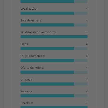
Localização:
4
Sala de espera:
4
Sinalização do aeroporto:
5
Lojas:
4
Estacionamentos:
4
Oferta de hotéis:
4
Limpeza :
4
Serviços:
4
Check-in:
5