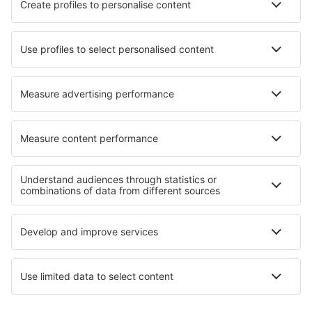
Cajazeiras Pedro Vieira Moreira (CJZ)
Caldas Novas Airport (CLV)
Campo Mourao Airport (CBW)
Campinas
Canela Airport (CEL)
Cacoal Capital do Café (OAL)
Parauapebas Carajás (CKS)
Juazeiro do Norte O. B. de Menezes (JDO)
Caçador Carlos Alberto da Costa Neves (CFC)
Foz do Iguaçu Cataratas (IGU)
Lençóis Chapada Diamantina (LEC)