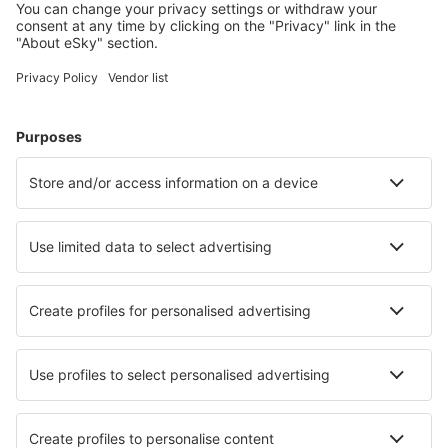
Barreirinhas Airport (BRB)
Campos dos Goytacazes Airport (CAW)
Araraquara Bartolomeu de Gusmão (AQA)
Bauru Arealva (JTC)
Bom Jesus da Lapa Airport (LAZ)
Bonito Airport (BYO)
Borba Airport (RBB)
Vilhena Brigadeiro Camarão (BVH)
Patos Brigadeiro Firmino Ayres (JPO)
Cabo Frio Airport (CFB)
Cajazeiras Pedro Vieira Moreira (CJZ)