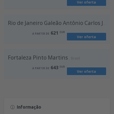
Ver oferta
de
Porto, Francisco Sá Carneiro
(OPO)
674
A PARTIR DE
EUR
Rio de Janeiro Galeão Antônio Carlos Jobim
621
EUR
A PARTIR DE
Ver oferta
Fortaleza Pinto Martins
Brasil
643
EUR
A PARTIR DE
Ver oferta
Informação