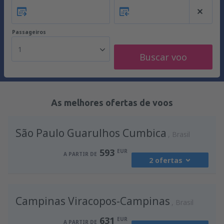
Passageiros
1
Buscar voo
As melhores ofertas de voos
São Paulo Guarulhos Cumbica
Brasil
593
EUR
A PARTIR DE
2 ofertas
de
Lisboa, Lisboa Airport
(LIS)
Campinas Viracopos-Campinas
593
Brasil
A PARTIR DE
EUR
631
EUR
A PARTIR DE