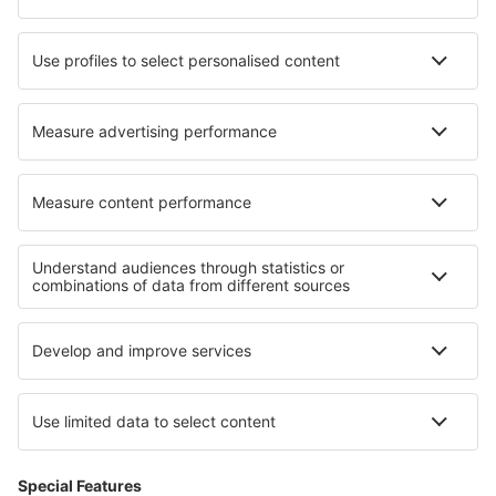
Caldas Novas Airport (CLV)
Campo Mourao Airport (CBW)
Campinas
Canela Airport (CEL)
Cacoal Capital do Café (OAL)
Parauapebas Carajás (CKS)
Juazeiro do Norte O. B. de Menezes (JDO)
Caçador Carlos Alberto da Costa Neves (CFC)
Foz do Iguaçu Cataratas (IGU)
Lençóis Chapada Diamantina (LEC)
Cianorte Airport (GGH)