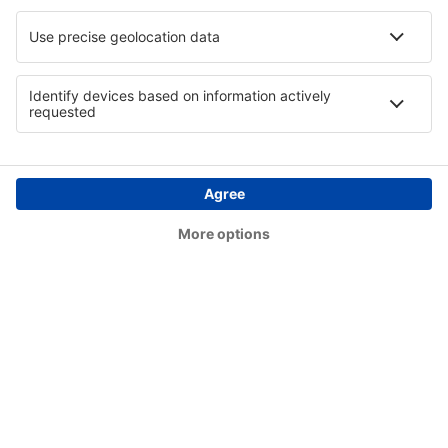
Coari Airport (CIZ)
Conceição do Araguaia Airport (CDJ)
Concórdia Airport (CCI)
Confresa Airport (CFO)
São Paulo
Conselheiro Lafaiete Airport (QDF)
Cornelio Procopio Airport (CKO)
Lages Antônio Correia Pinto de Macedo Airport
(LAJ)
Corumbá Intl Airport (CMG)
Crateus Airport (JCS)