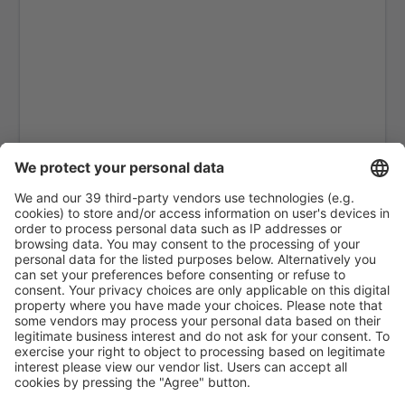
Araguaína (AUX)
Arapongas Airport (APX)
Araripina Airport (JAW)
Ariquemes Airport (AQM)
Arraias Airport (AAI)
Bragança Paulista Arthur Siqueira (BJP)
Boa Vista Atlas Brasil Cantanhede (BVB)
Balsas Airport (BSS)
Barcelos Airport (BAZ)
Barra Do Garcas Airport (BPG)
Barreiras Airport (BRA)