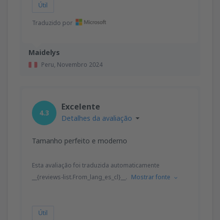
Útil
Traduzido por
Maidelys
Peru,
Novembro 2024
Excelente
4.3
Detalhes da avaliação
Tamanho perfeito e moderno
Esta avaliação foi traduzida automaticamente
__{reviews-list.From_lang_es_cl}__.
Mostrar fonte
Útil