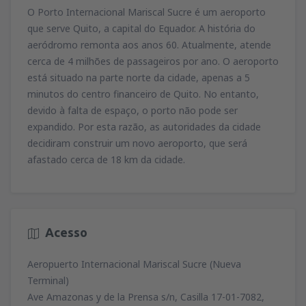
79
O Porto Internacional Mariscal Sucre é um aeroporto
de
Lisboa, Lisboa Airport
(LIS)
A PARTIR DE
EUR
74
que serve Quito, a capital do Equador. A história do
A PARTIR DE
EUR
de
Porto, Francisco Sá Carneiro
(OPO)
aeródromo remonta aos anos 60. Atualmente, atende
164
de
Porto, Francisco Sá Carneiro
(OPO)
A PARTIR DE
EUR
cerca de 4 milhões de passageiros por ano. O aeroporto
42
de
Lisboa, Lisboa Airport
(LIS)
A PARTIR DE
EUR
está situado na parte norte da cidade, apenas a 5
81
A PARTIR DE
EUR
de
Porto, Francisco Sá Carneiro
(OPO)
minutos do centro financeiro de Quito. No entanto,
127
de
Faro, Faro Airport
(FAO)
A PARTIR DE
EUR
devido à falta de espaço, o porto não pode ser
34
de
Porto, Francisco Sá Carneiro
(OPO)
A PARTIR DE
EUR
expandido. Por esta razão, as autoridades da cidade
72
A PARTIR DE
EUR
decidiram construir um novo aeroporto, que será
afastado cerca de 18 km da cidade.
de
Lisboa, Lisboa Airport
(LIS)
42
A PARTIR DE
EUR
de
Lisboa, Lisboa Airport
(LIS)
67
Acesso
A PARTIR DE
EUR
Aeropuerto Internacional Mariscal Sucre (Nueva
Terminal)
Ave Amazonas y de la Prensa s/n, Casilla 17-01-7082,