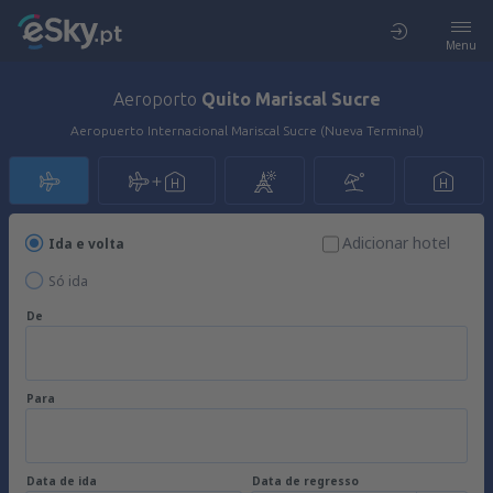
Menu
Aeroporto
Quito Mariscal Sucre
Aeropuerto Internacional Mariscal Sucre (Nueva Terminal)
Adicionar hotel
Ida e volta
Só ida
De
Para
Data de ida
Data de regresso