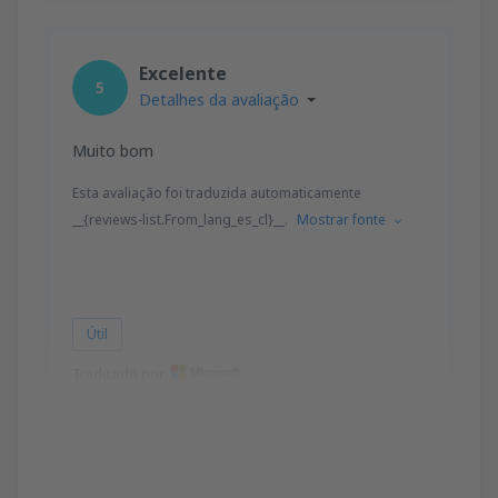
Excelente
5
Detalhes da avaliação
Muito bom
Esta avaliação foi traduzida automaticamente
__{reviews-list.From_lang_es_cl}__.
Mostrar fonte
Útil
Traduzido por
Jorge
Chile,
Dezembro 2022