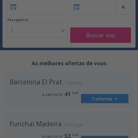
Passageiros
1
Buscar voo
As melhores ofertas de voos
Barcelona El Prat
Espanha
41
EUR
A PARTIR DE
7 ofertas
de
Porto, Francisco Sá Carneiro
(OPO)
Funchal Madeira
41
Portugal
A PARTIR DE
EUR
53
EUR
A PARTIR DE