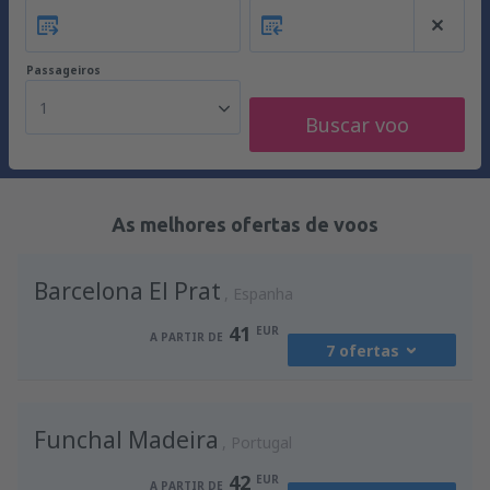
Passageiros
1
Buscar voo
As melhores ofertas de voos
Barcelona El Prat
Espanha
41
EUR
A PARTIR DE
7 ofertas
de
Porto, Francisco Sá Carneiro
(OPO)
Funchal Madeira
41
Portugal
A PARTIR DE
EUR
42
EUR
A PARTIR DE