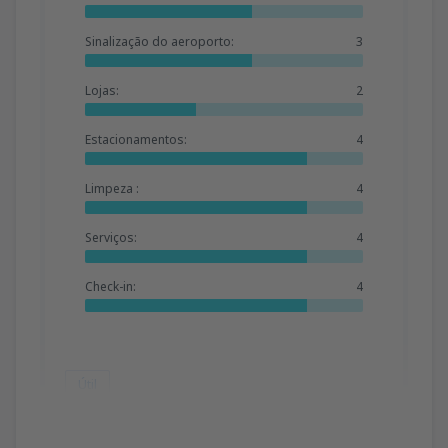
Sinalização do aeroporto:
3
Lojas:
2
Estacionamentos:
4
Limpeza :
4
Serviços:
4
Check-in:
4
Útil
Geoffrey