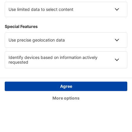
Dawson City Airport (YDA)
Dawson Creek Airport (YDQ)
Deer Lake (YVZ)
Deer Lake Airport (YDF)
Deline (YWJ)
Prince Rupert Digby Island (YPR)
Dryden Airport (YHD)
Edmonton Intl Airport (YEG)
Whitehorse Erik Nielsen (YXY)
Ottawa
Flin Flon Airport (YFO)