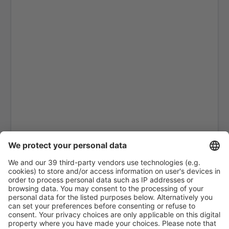
Calgary
Bella Bella Airport (ZEL)
Bella Coola Airport (QBC)
Kitchenuhmaykoosib Big Trout Lake (YTL)
Toronto
Black Tickle (YBI)
Blanc Sablon Airport (YBX)
Bonaventure Airport (YVB)
Delta Boundary Bay (YDT)
Aeroporto municipal de Brandon (YBR)
Toronto