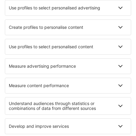
Chevery Airport (YHR)
Chibougamau-Chapais Airport (YMT)
Chisasibi Airport (YKU)
Sarnia - Chris Hadfield (YZR)
Churchill Airport (YYQ)
Churchill Falls Airport (ZUM)
Clyde River Airport (YCY)
Vancouver
Coral Harbour Airport (YZS)
Cortes Bay SPB (YCF)
Cranbrook Canadian Rockies (YXC)