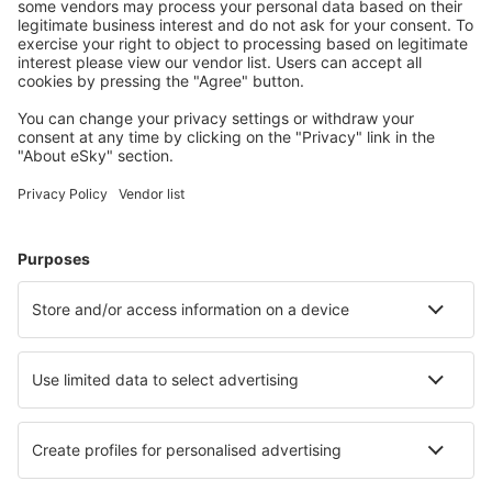
Comox Airport (YQQ)
Calgary
Cambridge Bay Airport (YCB)
Campbell River
Campbell River
Cape Dorset (YTE)
Cartwright (YRF)
Charlo Airport (YCL)
Charlottetown (YHG)
Charlottetown Airport (YYG)
Chesterfield Inlet Airport (YCS)