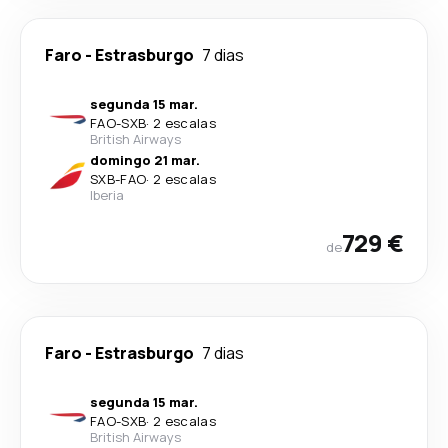
Faro
-
Estrasburgo
7 dias
segunda 15 mar.
FAO
-
SXB
·
2 escalas
British Airways
domingo 21 mar.
SXB
-
FAO
·
2 escalas
Iberia
729 €
de
Faro
-
Estrasburgo
7 dias
segunda 15 mar.
FAO
-
SXB
·
2 escalas
British Airways