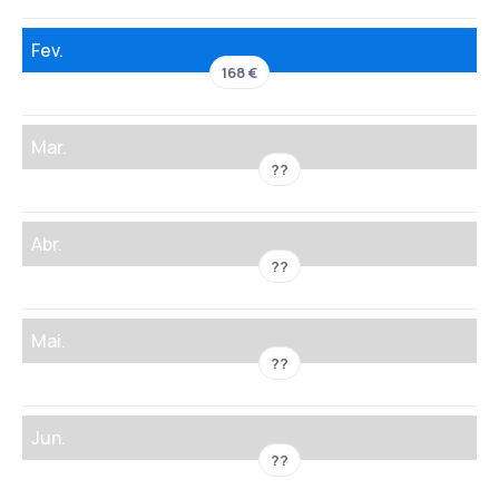
Fev.
168 €
Mar.
??
Abr.
??
Mai.
??
Jun.
??