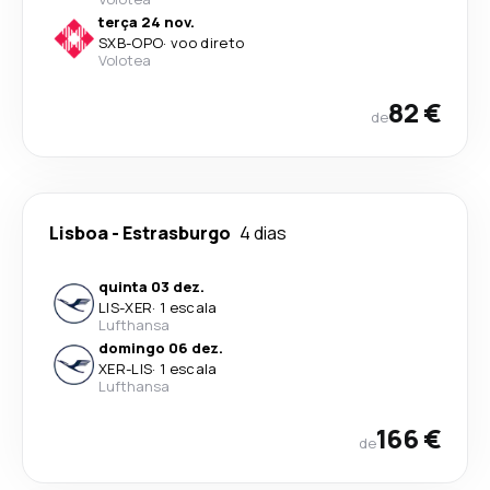
terça 24 nov.
SXB
-
OPO
·
voo direto
Volotea
82 €
de
Lisboa
-
Estrasburgo
4 dias
quinta 03 dez.
LIS
-
XER
·
1 escala
Lufthansa
domingo 06 dez.
XER
-
LIS
·
1 escala
Lufthansa
166 €
de