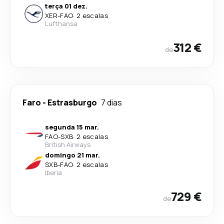
terça 01 dez.
XER
-
FAO
·
2 escalas
Lufthansa
312 €
de
Faro
-
Estrasburgo
7 dias
segunda 15 mar.
FAO
-
SXB
·
2 escalas
British Airways
domingo 21 mar.
SXB
-
FAO
·
2 escalas
Iberia
729 €
de