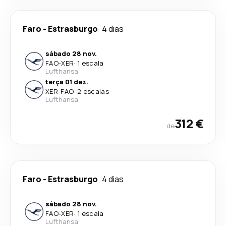
Faro
-
Estrasburgo
4 dias
sábado 28 nov.
FAO
-
XER
·
1 escala
Lufthansa
terça 01 dez.
XER
-
FAO
·
2 escalas
Lufthansa
312 €
de
Faro
-
Estrasburgo
4 dias
sábado 28 nov.
FAO
-
XER
·
1 escala
Lufthansa