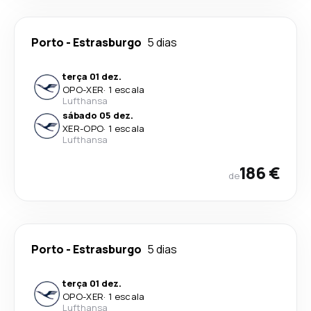
Porto
-
Estrasburgo
5 dias
terça 01 dez.
OPO
-
XER
·
1 escala
Lufthansa
sábado 05 dez.
XER
-
OPO
·
1 escala
Lufthansa
186 €
de
Porto
-
Estrasburgo
5 dias
terça 01 dez.
OPO
-
XER
·
1 escala
Lufthansa