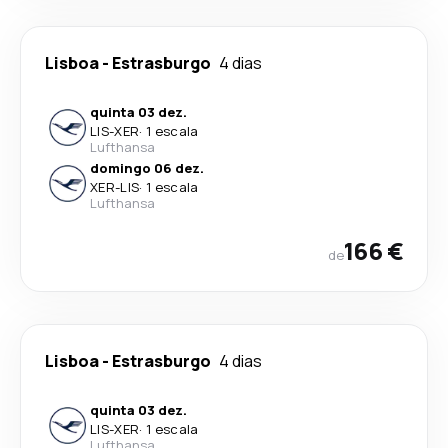
Lisboa
-
Estrasburgo
4 dias
quinta 03 dez.
LIS
-
XER
·
1 escala
Lufthansa
domingo 06 dez.
XER
-
LIS
·
1 escala
Lufthansa
166 €
de
Lisboa
-
Estrasburgo
4 dias
quinta 03 dez.
LIS
-
XER
·
1 escala
Lufthansa