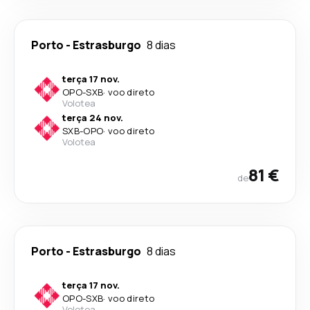
Porto
-
Estrasburgo
8 dias
terça 17 nov.
OPO
-
SXB
·
voo direto
Volotea
terça 24 nov.
SXB
-
OPO
·
voo direto
Volotea
81 €
de
Porto
-
Estrasburgo
8 dias
terça 17 nov.
OPO
-
SXB
·
voo direto
Volotea