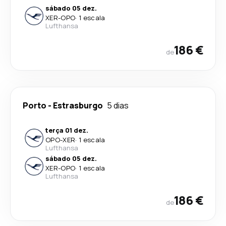
sábado 05 dez.
XER
-
OPO
·
1 escala
Lufthansa
186 €
de
Porto
-
Estrasburgo
5 dias
terça 01 dez.
OPO
-
XER
·
1 escala
Lufthansa
sábado 05 dez.
XER
-
OPO
·
1 escala
Lufthansa
186 €
de