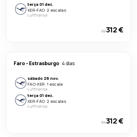
terça 01 dez.
XER
-
FAO
·
2 escalas
Lufthansa
312 €
de
Faro
-
Estrasburgo
4 dias
sábado 28 nov.
FAO
-
XER
·
1 escala
Lufthansa
terça 01 dez.
XER
-
FAO
·
2 escalas
Lufthansa
312 €
de