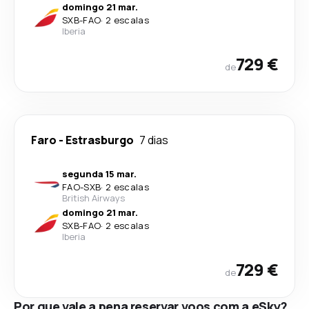
domingo 21 mar.
SXB
-
FAO
·
2 escalas
Iberia
729 €
de
Faro
-
Estrasburgo
7 dias
segunda 15 mar.
FAO
-
SXB
·
2 escalas
British Airways
domingo 21 mar.
SXB
-
FAO
·
2 escalas
Iberia
729 €
de
Por que vale a pena reservar voos com a eSky?