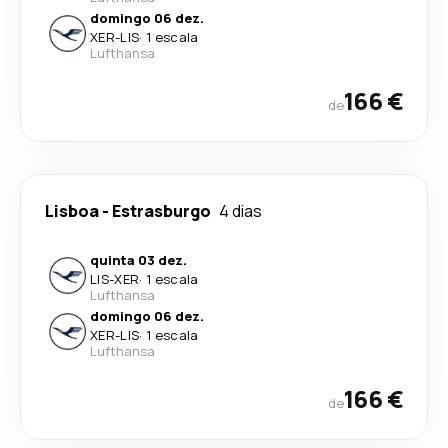
domingo 06 dez.
XER
-
LIS
·
1 escala
Lufthansa
166 €
de
Lisboa
-
Estrasburgo
4 dias
quinta 03 dez.
LIS
-
XER
·
1 escala
Lufthansa
domingo 06 dez.
XER
-
LIS
·
1 escala
Lufthansa
166 €
de