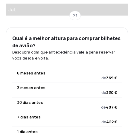
Jul.
??
Qual é a melhor altura para comprar bilhetes
de avião?
Descubra com que antecedência vale a pena reservar
voos de ida e volta.
6 meses antes
de
369 €
3 meses antes
de
330 €
30 dias antes
de
407 €
7 dias antes
de
422 €
1 dia antes