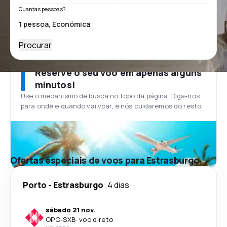
Quantas pessoas?
Procurar
Reserve o seu voo em apenas alguns
minutos!
Use o mecanismo de busca no topo da página. Diga-nos
para onde e quando vai voar, e nós cuidaremos do resto.
Ofertas especiais de voos para Estrasburgo
Porto
-
Estrasburgo
4 dias
sábado 21 nov.
OPO
-
SXB
·
voo direto