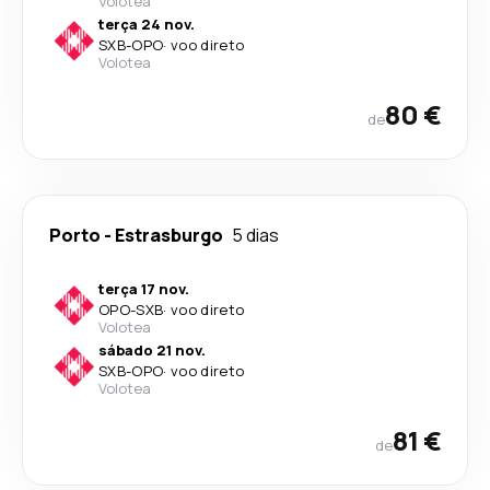
Volotea
terça 24 nov.
SXB
-
OPO
·
voo direto
Volotea
80 €
de
Porto
-
Estrasburgo
5 dias
terça 17 nov.
OPO
-
SXB
·
voo direto
Volotea
sábado 21 nov.
SXB
-
OPO
·
voo direto
Volotea
81 €
de