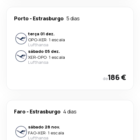
Porto
-
Estrasburgo
5 dias
terça 01 dez.
OPO
-
XER
·
1 escala
Lufthansa
sábado 05 dez.
XER
-
OPO
·
1 escala
Lufthansa
186 €
de
Faro
-
Estrasburgo
4 dias
sábado 28 nov.
FAO
-
XER
·
1 escala
Lufthansa