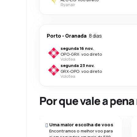
Ryanair
Porto
-
Granada
8 dias
segunda 16 nov.
OPO
-
GRX
·
voo direto
Volotea
segunda 23 nov.
GRX
-
OPO
·
voo direto
Volotea
Por que vale a pena
Uma maior escolha de voos
Encontramos o melhor voo para