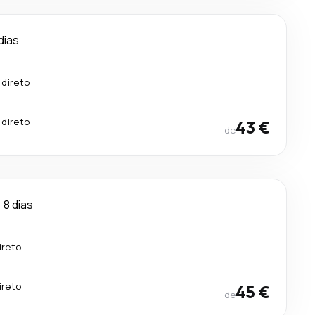
dias
 direto
 direto
43 €
de
8 dias
ireto
ireto
45 €
de