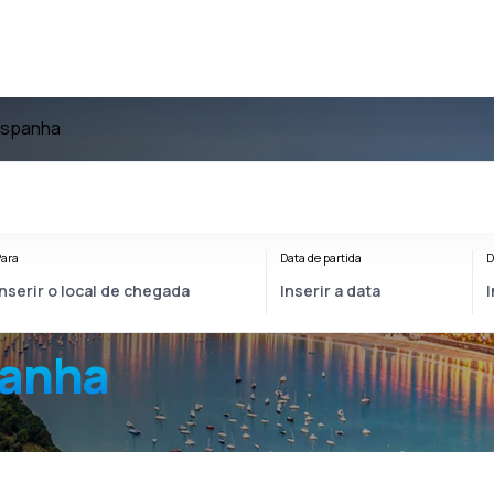
Espanha
ara
Data de partida
D
panha