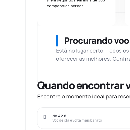
si em segundos em mais de 500
companhias aéreas.
Procurando voo
Está no lugar certo. Todos o
oferecer as melhores. Confir
Quando encontrar v
Encontre o momento ideal para reser
de 42 €
Voo de ida e volta mais barato