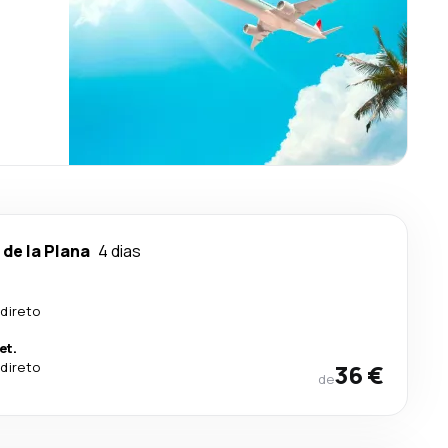
 de la Plana
4 dias
direto
et.
direto
36 €
de