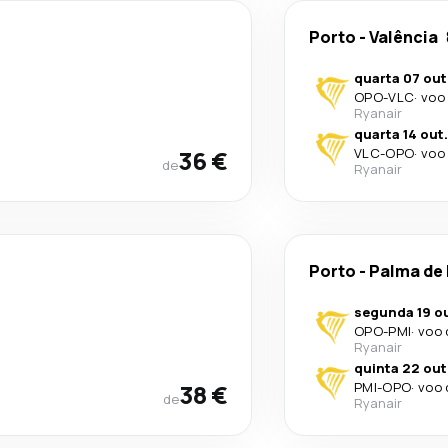
Porto
-
Valência
quarta 07 out
OPO
-
VLC
·
voo 
Ryanair
quarta 14 out.
36 €
VLC
-
OPO
·
voo 
de
Ryanair
Porto
-
Palma de
segunda 19 ou
OPO
-
PMI
·
voo 
Ryanair
quinta 22 out
38 €
PMI
-
OPO
·
voo 
de
Ryanair