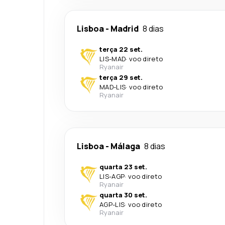
Lisboa
-
Madrid
8 dias
terça 22 set.
LIS
-
MAD
·
voo direto
Ryanair
terça 29 set.
MAD
-
LIS
·
voo direto
Ryanair
Lisboa
-
Málaga
8 dias
quarta 23 set.
LIS
-
AGP
·
voo direto
Ryanair
quarta 30 set.
AGP
-
LIS
·
voo direto
Ryanair