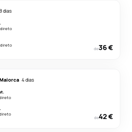
8 dias
.
direto
direto
36 €
de
 Maiorca
4 dias
t.
direto
.
direto
42 €
de