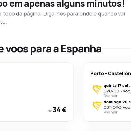
voo em apenas alguns minutos!
topo da página. Diga-nos para onde e quando vai
to.
e voos para a Espanha
Porto
-
Castellón
quinta 17 set.
OPO
-
CDT
·
voo 
Ryanair
domingo 20 s
34 €
CDT
-
OPO
·
voo 
de
Ryanair