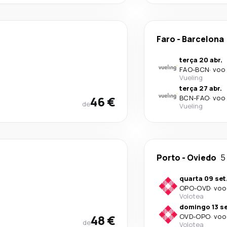
Faro
-
Barcelona
terça 20 abr.
FAO
-
BCN
·
voo 
Vueling
terça 27 abr.
46 €
BCN
-
FAO
·
voo 
de
Vueling
Porto
-
Oviedo
5
quarta 09 set
OPO
-
OVD
·
voo
Volotea
domingo 13 se
48 €
OVD
-
OPO
·
voo
de
Volotea