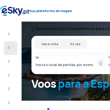
Sua plataforma de viagem
Voos baratos
Voos Espanha
Voos para a 
Voo+Hotel
Ida e volta
Só ida
Voos
baratos
De
P
Férias
City
Break
Voos
para a Es
Alojamentos
Ofertas