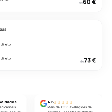
60 €
de
dias
 direto
 direto
73 €
de
odidades
4.6
adicionais
Mais de 4950 avaliações de