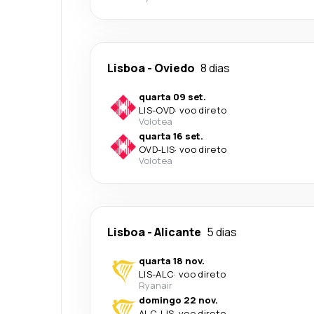
Lisboa
-
Oviedo
8 dias
quarta 09 set.
LIS
-
OVD
·
voo direto
Volotea
quarta 16 set.
OVD
-
LIS
·
voo direto
Volotea
Lisboa
-
Alicante
5 dias
quarta 18 nov.
LIS
-
ALC
·
voo direto
Ryanair
domingo 22 nov.
ALC
-
LIS
·
voo direto