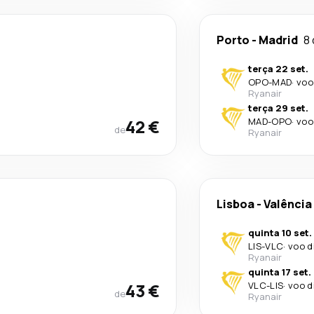
Porto
-
Madrid
8 
terça 22 set.
OPO
-
MAD
·
voo
Ryanair
terça 29 set.
42 €
MAD
-
OPO
·
voo
de
Ryanair
Lisboa
-
Valência
quinta 10 set.
LIS
-
VLC
·
voo d
Ryanair
quinta 17 set.
43 €
VLC
-
LIS
·
voo d
de
Ryanair