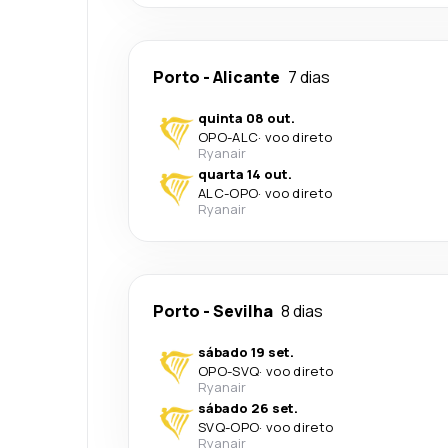
Porto
-
Alicante
7 dias
quinta 08 out.
OPO
-
ALC
·
voo direto
Ryanair
quarta 14 out.
ALC
-
OPO
·
voo direto
Ryanair
Porto
-
Sevilha
8 dias
sábado 19 set.
OPO
-
SVQ
·
voo direto
Ryanair
sábado 26 set.
SVQ
-
OPO
·
voo direto
Ryanair