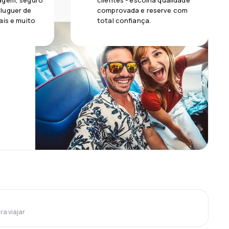
agem, seguro
clientes - escolha qualidade
luguer de
comprovada e reserve com
ais e muito
total confiança.
ra viajar