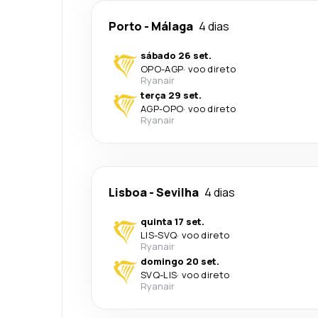
Porto
-
Málaga
4 dias
sábado 26 set.
OPO
-
AGP
·
voo direto
Ryanair
terça 29 set.
AGP
-
OPO
·
voo direto
Ryanair
Lisboa
-
Sevilha
4 dias
quinta 17 set.
LIS
-
SVQ
·
voo direto
Ryanair
domingo 20 set.
SVQ
-
LIS
·
voo direto
Ryanair