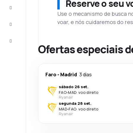
Reserve o seu 
Complete
a viagem
Use o mecanismo de busca no 
voar, e nós cuidaremos do res
Inspirações
e dicas
Atendimento
Cliente
Ofertas especiais d
Faro
-
Madrid
3 dias
sábado 26 set.
FAO
-
MAD
·
voo direto
Ryanair
segunda 28 set.
MAD
-
FAO
·
voo direto
Ryanair