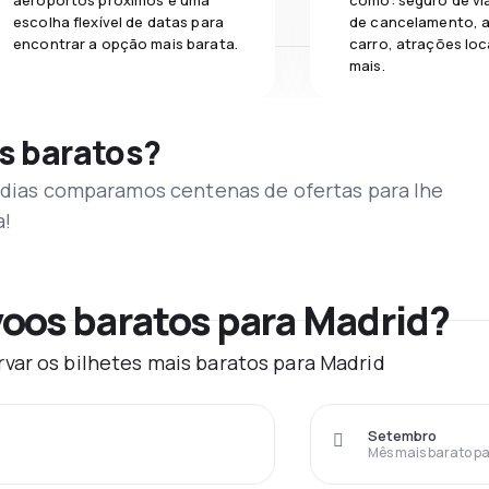
aeroportos próximos e uma
como: seguro de vi
escolha flexível de datas para
de cancelamento, a
encontrar a opção mais barata.
carro, atrações loc
mais.
s baratos?
s dias comparamos centenas de ofertas para lhe
a!
oos baratos para Madrid?
var os bilhetes mais baratos para Madrid
Setembro
Mês mais barato pa