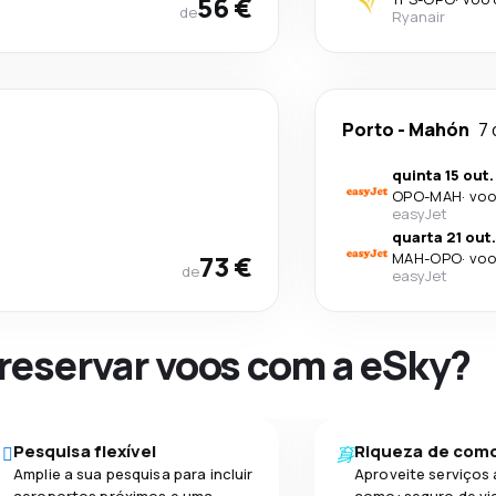
56 €
de
Ryanair
Porto
-
Mahón
7 
quinta 15 out.
OPO
-
MAH
·
voo
easyJet
quarta 21 out.
73 €
MAH
-
OPO
·
voo
de
easyJet
 reservar voos com a eSky?
Pesquisa flexível
Riqueza de com
Amplie a sua pesquisa para incluir
Aproveite serviços 