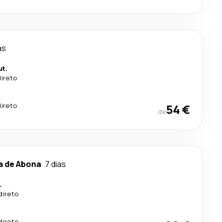
as
ut.
direto
direto
54 €
de
a de Abona
7 dias
.
direto
direto