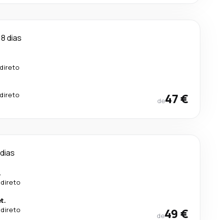
8 dias
direto
direto
47 €
de
 dias
.
 direto
t.
 direto
49 €
de