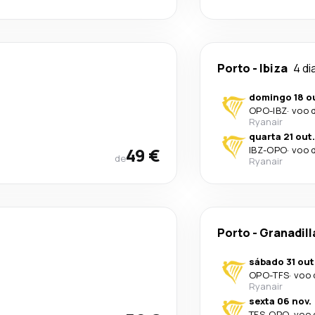
Porto
-
Ibiza
4 di
domingo 18 o
OPO
-
IBZ
·
voo 
Ryanair
quarta 21 out.
49 €
IBZ
-
OPO
·
voo 
de
Ryanair
Porto
-
Granadill
sábado 31 out
OPO
-
TFS
·
voo 
Ryanair
sexta 06 nov.
TFS
-
OPO
·
voo 