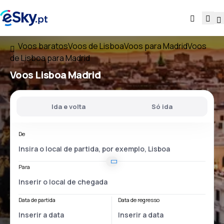
Voos baratos
Voos de Lisboa
Voos para Madrid
Voos
de Lisboa para Madrid
Voos
Lisboa Madrid
Ida e volta
Só ida
De
Para
Data de partida
Data de regresso