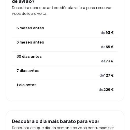
de avião?
Descubra com que antecedência vale a pena reservar
voos de ida e volta.
6 meses antes
de
93 €
3 meses antes
de
65 €
30 dias antes
de
73 €
7 dias antes
de
127 €
1 dia antes
de
226 €
Descubra o dia mais barato para voar
Descubra em que dia da semana os voos costumam ser