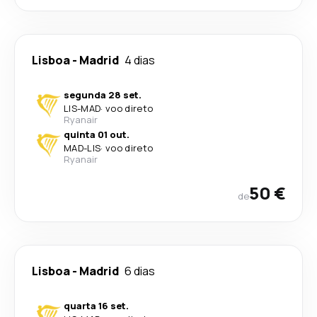
Lisboa
-
Madrid
4 dias
segunda 28 set.
LIS
-
MAD
·
voo direto
Ryanair
quinta 01 out.
MAD
-
LIS
·
voo direto
Ryanair
50 €
de
Lisboa
-
Madrid
6 dias
quarta 16 set.