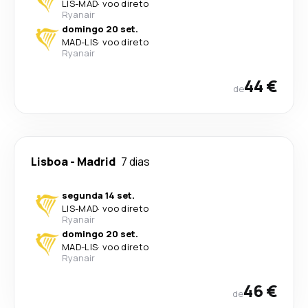
LIS
-
MAD
·
voo direto
Ryanair
domingo 20 set.
MAD
-
LIS
·
voo direto
Ryanair
44 €
de
Lisboa
-
Madrid
7 dias
segunda 14 set.
LIS
-
MAD
·
voo direto
Ryanair
domingo 20 set.
MAD
-
LIS
·
voo direto
Ryanair
46 €
de