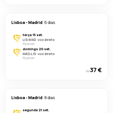
Lisboa
-
Madrid
6 dias
terça 15 set.
LIS
-
MAD
·
voo direto
Ryanair
domingo 20 set.
MAD
-
LIS
·
voo direto
Ryanair
37 €
de
Lisboa
-
Madrid
8 dias
segunda 21 set.