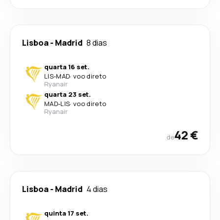
Lisboa
-
Madrid
8 dias
quarta 16 set.
LIS
-
MAD
·
voo direto
Ryanair
quarta 23 set.
MAD
-
LIS
·
voo direto
Ryanair
42 €
de
Lisboa
-
Madrid
4 dias
quinta 17 set.