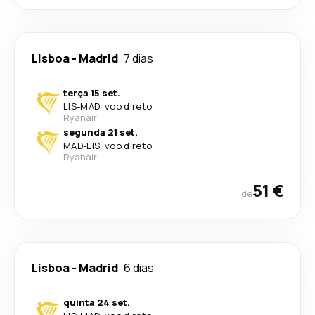
Lisboa
-
Madrid
7 dias
terça 15 set.
LIS
-
MAD
·
voo direto
Ryanair
segunda 21 set.
MAD
-
LIS
·
voo direto
Ryanair
51 €
de
Lisboa
-
Madrid
6 dias
quinta 24 set.