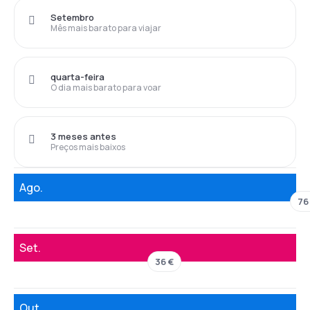
Setembro
Mês mais barato para viajar
quarta-feira
O dia mais barato para voar
3 meses antes
Preços mais baixos
Ago.
76
Set.
36 €
Out.