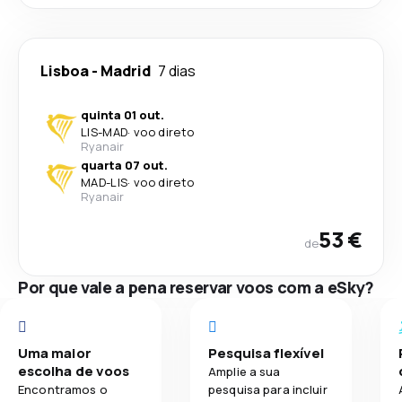
Lisboa
-
Madrid
7 dias
quinta 01 out.
LIS
-
MAD
·
voo direto
Ryanair
quarta 07 out.
MAD
-
LIS
·
voo direto
Ryanair
53 €
de
Por que vale a pena reservar voos com a eSky?
Uma maior
Pesquisa flexível
escolha de voos
Amplie a sua
Encontramos o
pesquisa para incluir