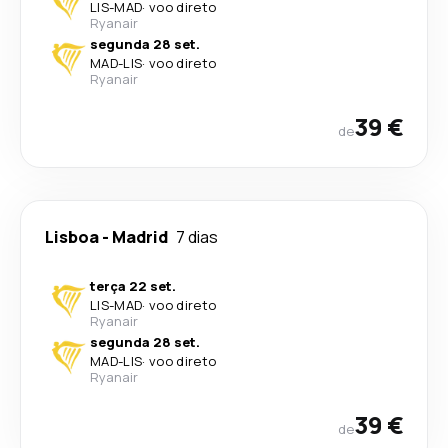
LIS
-
MAD
·
voo direto
Ryanair
segunda 28 set.
MAD
-
LIS
·
voo direto
Ryanair
39 €
de
Lisboa
-
Madrid
7 dias
terça 22 set.
LIS
-
MAD
·
voo direto
Ryanair
segunda 28 set.
MAD
-
LIS
·
voo direto
Ryanair
39 €
de