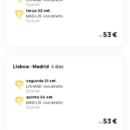
Ryanair
terça 22 set.
MAD
-
LIS
·
voo direto
Ryanair
53 €
de
Lisboa
-
Madrid
4 dias
segunda 21 set.
LIS
-
MAD
·
voo direto
Ryanair
quinta 24 set.
MAD
-
LIS
·
voo direto
Ryanair
53 €
de