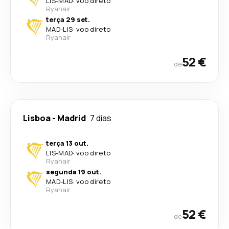
LIS
-
MAD
·
voo direto
Ryanair
terça 29 set.
MAD
-
LIS
·
voo direto
Ryanair
52 €
de
Lisboa
-
Madrid
7 dias
terça 13 out.
LIS
-
MAD
·
voo direto
Ryanair
segunda 19 out.
MAD
-
LIS
·
voo direto
Ryanair
52 €
de