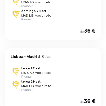
LIS
-
MAD
·
voo direto
Ryanair
domingo 20 set.
MAD
-
LIS
·
voo direto
Ryanair
36 €
de
Lisboa
-
Madrid
8 dias
terça 22 set.
LIS
-
MAD
·
voo direto
Ryanair
terça 29 set.
MAD
-
LIS
·
voo direto
Ryanair
36 €
de