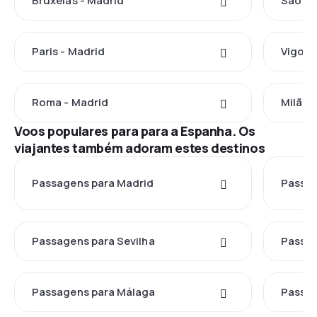
Bruxelas - Madrid
São Pa
Paris - Madrid
Vigo -
Roma - Madrid
Milão 
Voos populares para para a Espanha. Os
viajantes também adoram estes destinos
Passagens para Madrid
Passag
Passagens para Sevilha
Passag
Passagens para Málaga
Passag