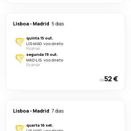
Lisboa
-
Madrid
5 dias
quinta 15 out.
LIS
-
MAD
·
voo direto
Ryanair
segunda 19 out.
MAD
-
LIS
·
voo direto
Ryanair
52 €
de
Lisboa
-
Madrid
7 dias
quarta 16 set.
LIS
-
MAD
·
voo direto