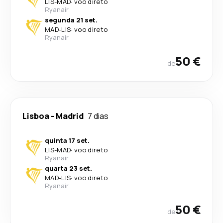
LIS
-
MAD
·
voo direto
Ryanair
segunda 21 set.
MAD
-
LIS
·
voo direto
Ryanair
50 €
de
Lisboa
-
Madrid
7 dias
quinta 17 set.
LIS
-
MAD
·
voo direto
Ryanair
quarta 23 set.
MAD
-
LIS
·
voo direto
Ryanair
50 €
de