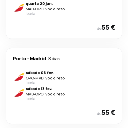
quarta 20 jan.
MAD
-
OPO
·
voo direto
Iberia
55 €
de
Porto
-
Madrid
8 dias
sábado 06 fev.
OPO
-
MAD
·
voo direto
Iberia
sábado 13 fev.
MAD
-
OPO
·
voo direto
Iberia
55 €
de