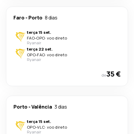
Faro
-
Porto
8 dias
terça 15 set.
FAO
-
OPO
·
voo direto
Ryanair
terça 22 set.
OPO
-
FAO
·
voo direto
Ryanair
35 €
de
Porto
-
Valência
3 dias
terça 15 set.
OPO
-
VLC
·
voo direto
Ryanair