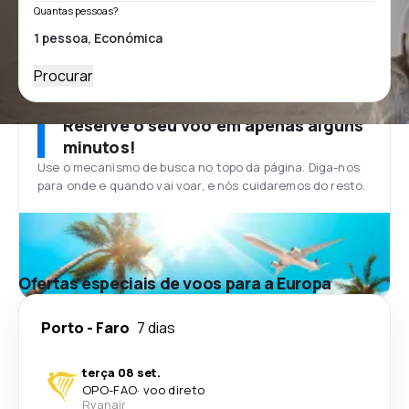
Quantas pessoas?
Procurar
Reserve o seu voo em apenas alguns
minutos!
Use o mecanismo de busca no topo da página. Diga-nos
para onde e quando vai voar, e nós cuidaremos do resto.
Ofertas especiais de voos para a Europa
Porto
-
Faro
7 dias
terça 08 set.
OPO
-
FAO
·
voo direto
Ryanair