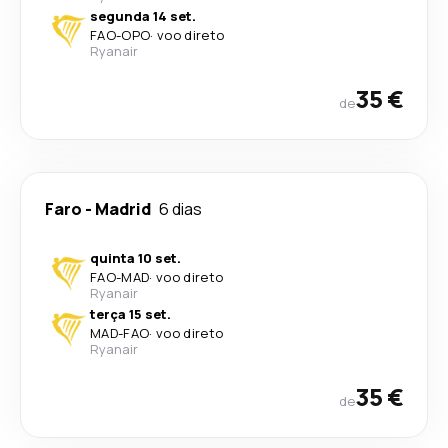
segunda 14 set.
FAO
-
OPO
·
voo direto
Ryanair
35 €
de
Faro
-
Madrid
6 dias
quinta 10 set.
FAO
-
MAD
·
voo direto
Ryanair
terça 15 set.
MAD
-
FAO
·
voo direto
Ryanair
35 €
de