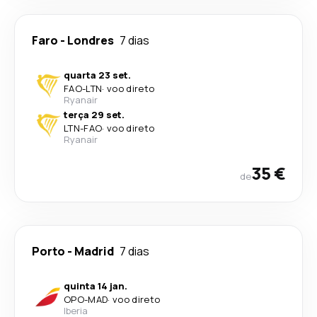
Faro
-
Londres
7 dias
quarta 23 set.
FAO
-
LTN
·
voo direto
Ryanair
terça 29 set.
LTN
-
FAO
·
voo direto
Ryanair
35 €
de
Porto
-
Madrid
7 dias
quinta 14 jan.
OPO
-
MAD
·
voo direto
Iberia