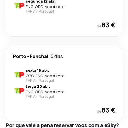
segunda 12 abr.
FNC
-
OPO
·
voo direto
TAP Air Portugal
83 €
de
Porto
-
Funchal
5 dias
sexta 16 abr.
OPO
-
FNC
·
voo direto
TAP Air Portugal
terça 20 abr.
FNC
-
OPO
·
voo direto
TAP Air Portugal
83 €
de
Por que vale a pena reservar voos com a eSky?