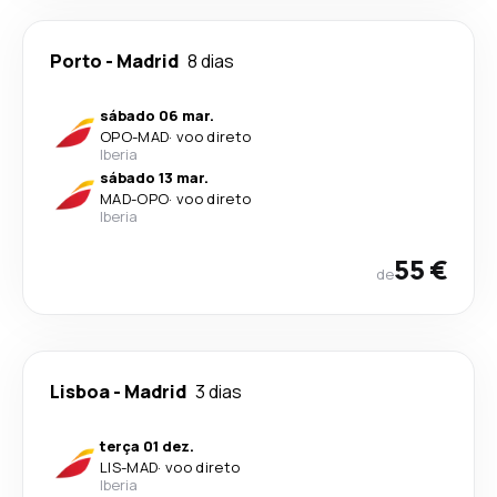
Porto
-
Madrid
8 dias
sábado 06 mar.
OPO
-
MAD
·
voo direto
Iberia
sábado 13 mar.
MAD
-
OPO
·
voo direto
Iberia
55 €
de
Lisboa
-
Madrid
3 dias
terça 01 dez.
LIS
-
MAD
·
voo direto
Iberia