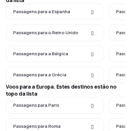
da lista
Passagens para a Espanha
Passag
Passagens para o Reino Unido
Passag
Passagens para a Bélgica
Passag
Passagens para a Grécia
Passag
Voos para a Europa. Estes destinos estão no
topo da lista
Passagens para Paris
Passag
Passagens para Roma
Passag