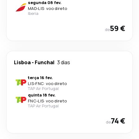
segunda 08 fev.
MAD
-
LIS
·
voo direto
Iberia
59 €
de
Lisboa
-
Funchal
3 dias
terça 16 fev.
LIS
-
FNC
·
voo direto
TAP Air Portugal
quinta 18 fev.
FNC
-
LIS
·
voo direto
TAP Air Portugal
74 €
de