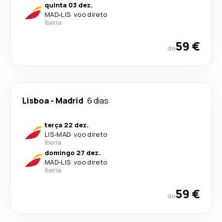
quinta 03 dez.
MAD
-
LIS
·
voo direto
Iberia
59 €
de
Lisboa
-
Madrid
6 dias
terça 22 dez.
LIS
-
MAD
·
voo direto
Iberia
domingo 27 dez.
MAD
-
LIS
·
voo direto
Iberia
59 €
de