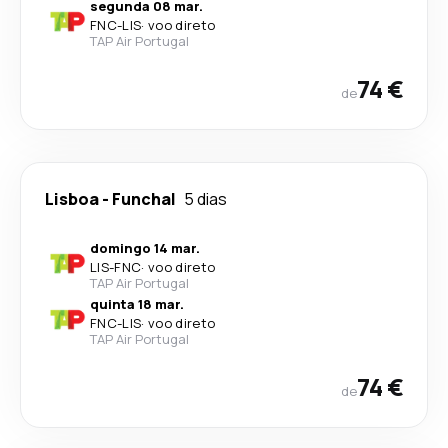
segunda 08 mar.
FNC
-
LIS
·
voo direto
TAP Air Portugal
74 €
de
Lisboa
-
Funchal
5 dias
domingo 14 mar.
LIS
-
FNC
·
voo direto
TAP Air Portugal
quinta 18 mar.
FNC
-
LIS
·
voo direto
TAP Air Portugal
74 €
de