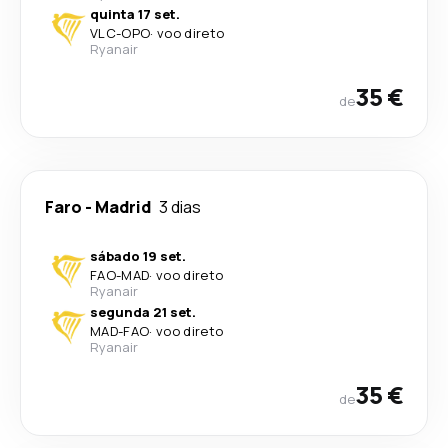
quinta 17 set.
VLC
-
OPO
·
voo direto
Ryanair
35 €
de
Faro
-
Madrid
3 dias
sábado 19 set.
FAO
-
MAD
·
voo direto
Ryanair
segunda 21 set.
MAD
-
FAO
·
voo direto
Ryanair
35 €
de