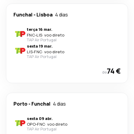
Funchal
-
Lisboa
4 dias
terça 16 mar.
FNC
-
LIS
·
voo direto
TAP Air Portugal
sexta 19 mar.
LIS
-
FNC
·
voo direto
TAP Air Portugal
74 €
de
Porto
-
Funchal
4 dias
sexta 09 abr.
OPO
-
FNC
·
voo direto
TAP Air Portugal