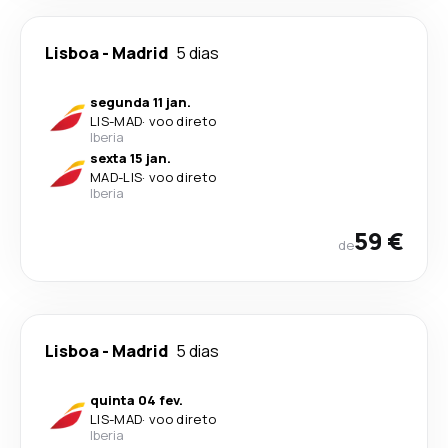
Lisboa
-
Madrid
5 dias
segunda 11 jan.
LIS
-
MAD
·
voo direto
Iberia
sexta 15 jan.
MAD
-
LIS
·
voo direto
Iberia
59 €
de
Lisboa
-
Madrid
5 dias
quinta 04 fev.
LIS
-
MAD
·
voo direto
Iberia