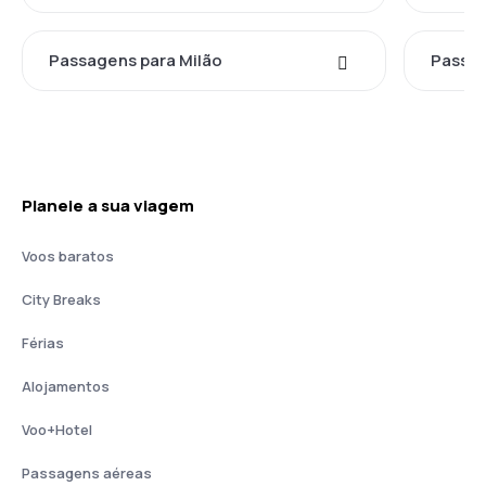
Passagens para Milão
Passag
Planeie a sua viagem
Voos baratos
City Breaks
Férias
Alojamentos
Voo+Hotel
Passagens aéreas