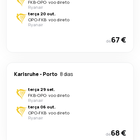
FKB
-
OPO
·
voo direto
Ryanair
terça 20 out.
OPO
-
FKB
·
voo direto
Ryanair
67 €
de
Karlsruhe
-
Porto
8 dias
terça 29 set.
FKB
-
OPO
·
voo direto
Ryanair
terça 06 out.
OPO
-
FKB
·
voo direto
Ryanair
68 €
de