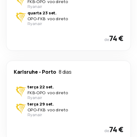
FKB
-
OPO
·
voo direto
Ryanair
quarta 23 set.
OPO
-
FKB
·
voo direto
Ryanair
74 €
de
Karlsruhe
-
Porto
8 dias
terça 22 set.
FKB
-
OPO
·
voo direto
Ryanair
terça 29 set.
OPO
-
FKB
·
voo direto
Ryanair
74 €
de