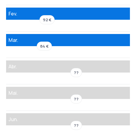
Fev.
92 €
Mar.
84 €
Abr.
??
Mai.
??
Jun.
??