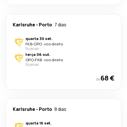
Karlsruhe
-
Porto
7 dias
quarta 30 set.
FKB
-
OPO
·
voo direto
Ryanair
terça 06 out.
OPO
-
FKB
·
voo direto
Ryanair
68 €
de
Karlsruhe
-
Porto
8 dias
quarta 16 set.