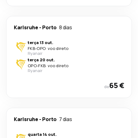
Karlsruhe
-
Porto
8 dias
terça 13 out.
FKB
-
OPO
·
voo direto
Ryanair
terça 20 out.
OPO
-
FKB
·
voo direto
Ryanair
65 €
de
Karlsruhe
-
Porto
7 dias
quarta 14 out.