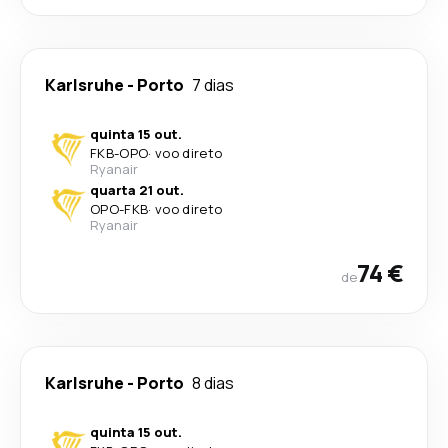
Karlsruhe
-
Porto
7 dias
quinta 15 out.
FKB
-
OPO
·
voo direto
Ryanair
quarta 21 out.
OPO
-
FKB
·
voo direto
Ryanair
74 €
de
Karlsruhe
-
Porto
8 dias
quinta 15 out.