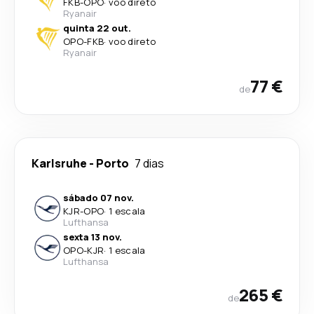
FKB
-
OPO
·
voo direto
Ryanair
quinta 22 out.
OPO
-
FKB
·
voo direto
Ryanair
77 €
de
Karlsruhe
-
Porto
7 dias
sábado 07 nov.
KJR
-
OPO
·
1 escala
Lufthansa
sexta 13 nov.
OPO
-
KJR
·
1 escala
Lufthansa
265 €
de