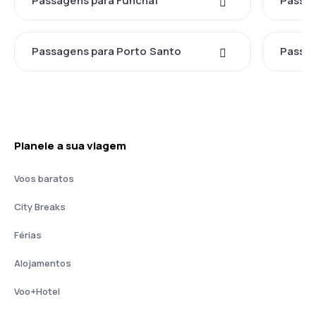
Passagens para Funchal
Passag
Passagens para Porto Santo
Passag
Planeie a sua viagem
Voos baratos
City Breaks
Férias
Alojamentos
Voo+Hotel