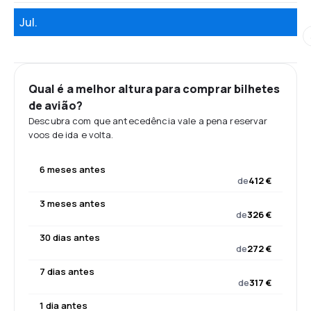
Jul.
Qual é a melhor altura para comprar bilhetes
de avião?
Descubra com que antecedência vale a pena reservar
voos de ida e volta.
6 meses antes
de
412 €
3 meses antes
de
326 €
30 dias antes
de
272 €
7 dias antes
de
317 €
1 dia antes