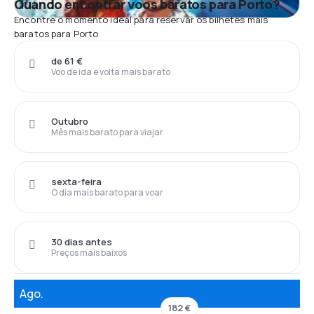
Quando encontrar voos baratos para Porto?
Encontre o momento ideal para reservar os bilhetes mais
baratos para Porto
de 61 €
Voo de ida e volta mais barato
Outubro
Mês mais barato para viajar
sexta-feira
O dia mais barato para voar
30 dias antes
Preços mais baixos
Ago.
182 €