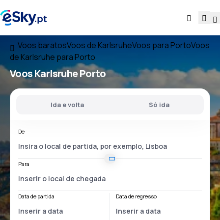
Voos baratos
Voos de Karlsruhe
Voos para Porto
Voos
de Karlsruhe para Porto
Voos
Karlsruhe Porto
Ida e volta
Só ida
De
Para
Data de partida
Data de regresso