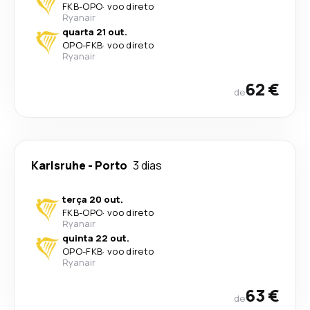
FKB
-
OPO
·
voo direto
Ryanair
quarta 21 out.
OPO
-
FKB
·
voo direto
Ryanair
62 €
de
Karlsruhe
-
Porto
3 dias
terça 20 out.
FKB
-
OPO
·
voo direto
Ryanair
quinta 22 out.
OPO
-
FKB
·
voo direto
Ryanair
63 €
de