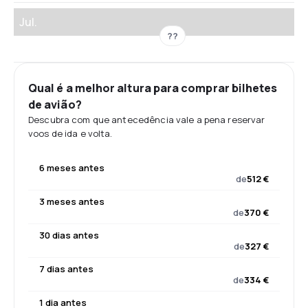
Jul.
??
Qual é a melhor altura para comprar bilhetes
de avião?
Descubra com que antecedência vale a pena reservar
voos de ida e volta.
6 meses antes
de
512 €
3 meses antes
de
370 €
30 dias antes
de
327 €
7 dias antes
de
334 €
1 dia antes