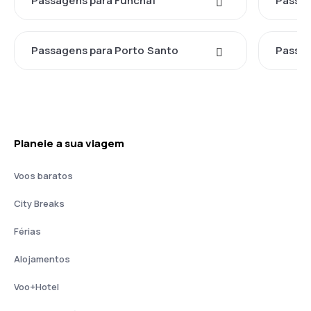
Passagens para Funchal
Passag
Passagens para Porto Santo
Passag
Planeie a sua viagem
Voos baratos
City Breaks
Férias
Alojamentos
Voo+Hotel