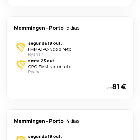
Memmingen
-
Porto
5 dias
segunda 19 out.
FMM
-
OPO
·
voo direto
Ryanair
sexta 23 out.
OPO
-
FMM
·
voo direto
Ryanair
81 €
de
Memmingen
-
Porto
4 dias
segunda 19 out.