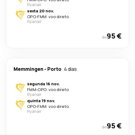
Ryanair
sexta 20 nov.
OPO
-
FMM
·
voo direto
Ryanair
95 €
de
Memmingen
-
Porto
4 dias
segunda 16 nov.
FMM
-
OPO
·
voo direto
Ryanair
quinta 19 nov.
OPO
-
FMM
·
voo direto
Ryanair
95 €
de