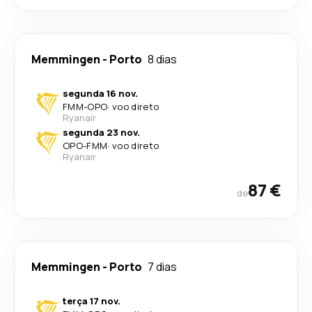
Memmingen
-
Porto
8 dias
segunda 16 nov.
FMM
-
OPO
·
voo direto
Ryanair
segunda 23 nov.
OPO
-
FMM
·
voo direto
Ryanair
87 €
de
Memmingen
-
Porto
7 dias
terça 17 nov.