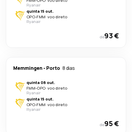
FMM
-
OPO
·
voo direto
Ryanair
quinta 15 out.
OPO
-
FMM
·
voo direto
Ryanair
93 €
de
Memmingen
-
Porto
8 dias
quinta 08 out.
FMM
-
OPO
·
voo direto
Ryanair
quinta 15 out.
OPO
-
FMM
·
voo direto
Ryanair
95 €
de