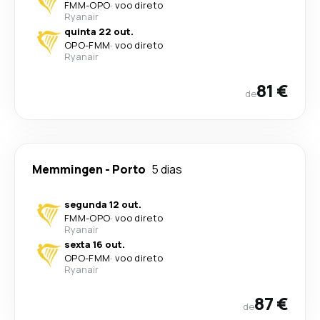
FMM
-
OPO
·
voo direto
Ryanair
quinta 22 out.
OPO
-
FMM
·
voo direto
Ryanair
81 €
de
Memmingen
-
Porto
5 dias
segunda 12 out.
FMM
-
OPO
·
voo direto
Ryanair
sexta 16 out.
OPO
-
FMM
·
voo direto
Ryanair
87 €
de