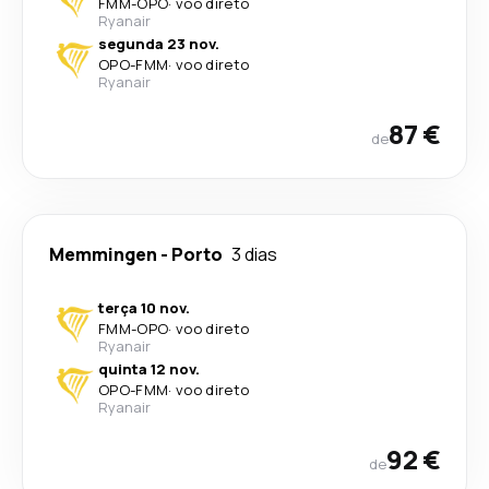
FMM
-
OPO
·
voo direto
Ryanair
segunda 23 nov.
OPO
-
FMM
·
voo direto
Ryanair
87 €
de
Memmingen
-
Porto
3 dias
terça 10 nov.
FMM
-
OPO
·
voo direto
Ryanair
quinta 12 nov.
OPO
-
FMM
·
voo direto
Ryanair
92 €
de