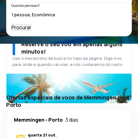
Quantas pessoas?
Procurar
Reserve o seu voo em apenas alguns
minutos!
Use o mecanismo de busca no topo da página. Diga-nos
para onde e quando vai voar, e nós cuidaremos do resto.
Ofertas especiais de voos de Memmingen para
Porto
Memmingen
-
Porto
3 dias
quarta 21 out.