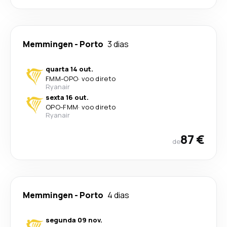
Memmingen
-
Porto
3 dias
quarta 14 out.
FMM
-
OPO
·
voo direto
Ryanair
sexta 16 out.
OPO
-
FMM
·
voo direto
Ryanair
87 €
de
Memmingen
-
Porto
4 dias
segunda 09 nov.