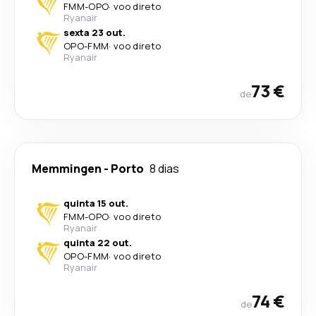
FMM
-
OPO
·
voo direto
Ryanair
sexta 23 out.
OPO
-
FMM
·
voo direto
Ryanair
73 €
de
Memmingen
-
Porto
8 dias
quinta 15 out.
FMM
-
OPO
·
voo direto
Ryanair
quinta 22 out.
OPO
-
FMM
·
voo direto
Ryanair
74 €
de