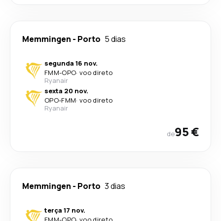
Memmingen
-
Porto
5 dias
segunda 16 nov.
FMM
-
OPO
·
voo direto
Ryanair
sexta 20 nov.
OPO
-
FMM
·
voo direto
Ryanair
95 €
de
Memmingen
-
Porto
3 dias
terça 17 nov.
FMM
-
OPO
·
voo direto