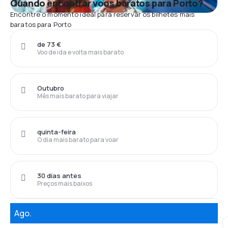
Quando encontrar voos baratos para Porto?
Encontre o momento ideal para reservar os bilhetes mais
baratos para Porto
de 73 €
Voo de ida e volta mais barato
Outubro
Mês mais barato para viajar
quinta-feira
O dia mais barato para voar
30 dias antes
Preços mais baixos
Ago.