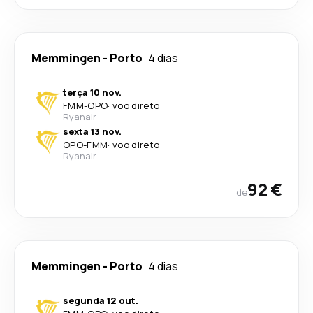
Memmingen
-
Porto
4 dias
terça 10 nov.
FMM
-
OPO
·
voo direto
Ryanair
sexta 13 nov.
OPO
-
FMM
·
voo direto
Ryanair
92 €
de
Memmingen
-
Porto
4 dias
segunda 12 out.