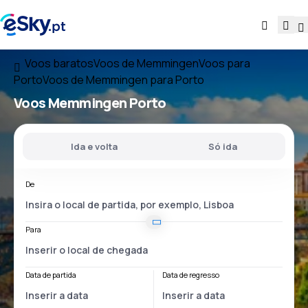
Voos baratos
Voos de Memmingen
Voos para
Porto
Voos de Memmingen para Porto
Voos
Memmingen Porto
Ida e volta
Só ida
De
Para
Data de partida
Data de regresso