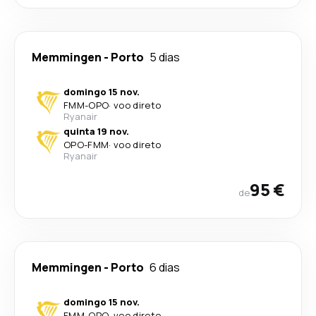
Memmingen
-
Porto
5 dias
domingo 15 nov.
FMM
-
OPO
·
voo direto
Ryanair
quinta 19 nov.
OPO
-
FMM
·
voo direto
Ryanair
95 €
de
Memmingen
-
Porto
6 dias
domingo 15 nov.
FMM
-
OPO
·
voo direto