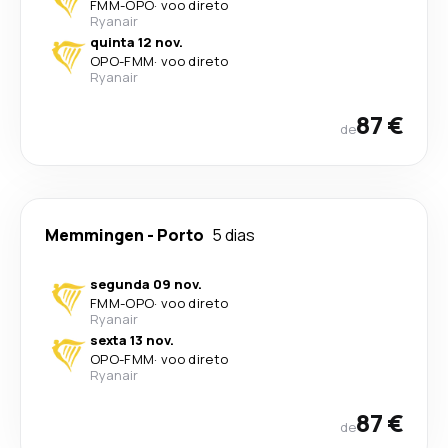
FMM
-
OPO
·
voo direto
Ryanair
quinta 12 nov.
OPO
-
FMM
·
voo direto
Ryanair
87 €
de
Memmingen
-
Porto
5 dias
segunda 09 nov.
FMM
-
OPO
·
voo direto
Ryanair
sexta 13 nov.
OPO
-
FMM
·
voo direto
Ryanair
87 €
de