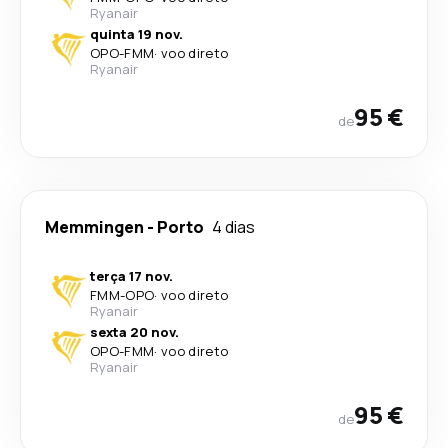
Ryanair
quinta 19 nov.
OPO
-
FMM
·
voo direto
Ryanair
95 €
de
Memmingen
-
Porto
4 dias
terça 17 nov.
FMM
-
OPO
·
voo direto
Ryanair
sexta 20 nov.
OPO
-
FMM
·
voo direto
Ryanair
95 €
de