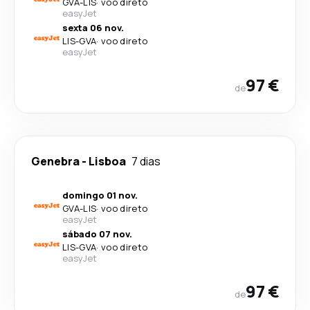
GVA
-
LIS
·
voo direto
easyJet
sexta 06 nov.
LIS
-
GVA
·
voo direto
easyJet
97 €
de
Genebra
-
Lisboa
7 dias
domingo 01 nov.
GVA
-
LIS
·
voo direto
easyJet
sábado 07 nov.
LIS
-
GVA
·
voo direto
easyJet
97 €
de