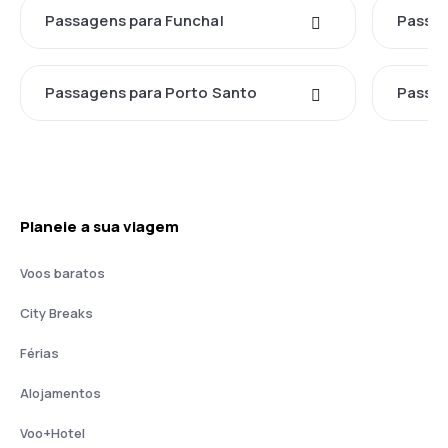
Passagens para Funchal
Passag
Passagens para Porto Santo
Passag
Planeie a sua viagem
Voos baratos
City Breaks
Férias
Alojamentos
Voo+Hotel