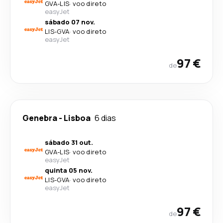
GVA
-
LIS
·
voo direto
easyJet
sábado 07 nov.
LIS
-
GVA
·
voo direto
easyJet
97 €
de
Genebra
-
Lisboa
6 dias
sábado 31 out.
GVA
-
LIS
·
voo direto
easyJet
quinta 05 nov.
LIS
-
GVA
·
voo direto
easyJet
97 €
de