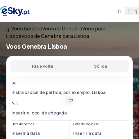
Voos baratos
Voos de Genebra
Voos para
Lisboa
Voos de Genebra para Lisboa
Voos
Genebra Lisboa
Ida e volta
Só ida
De
Para
Data de partida
Data de regresso