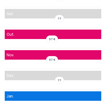
Set.
??
Out.
97 €
Nov.
97 €
Dez.
??
Jan.