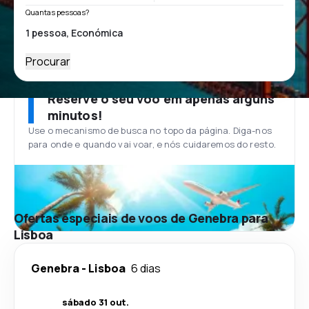
Quantas pessoas?
Procurar
Reserve o seu voo em apenas alguns
minutos!
Use o mecanismo de busca no topo da página. Diga-nos
para onde e quando vai voar, e nós cuidaremos do resto.
Ofertas especiais de voos de Genebra para
Lisboa
Genebra
-
Lisboa
6 dias
sábado 31 out.