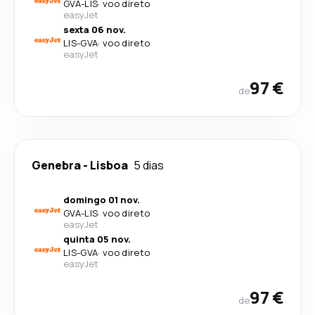
GVA
-
LIS
·
voo direto
easyJet
sexta 06 nov.
LIS
-
GVA
·
voo direto
easyJet
97 €
de
Genebra
-
Lisboa
5 dias
domingo 01 nov.
GVA
-
LIS
·
voo direto
easyJet
quinta 05 nov.
LIS
-
GVA
·
voo direto
easyJet
97 €
de