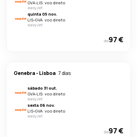
GVA
-
LIS
·
voo direto
easyJet
quinta 05 nov.
LIS
-
GVA
·
voo direto
easyJet
97 €
de
Genebra
-
Lisboa
7 dias
sábado 31 out.
GVA
-
LIS
·
voo direto
easyJet
sexta 06 nov.
LIS
-
GVA
·
voo direto
easyJet
97 €
de