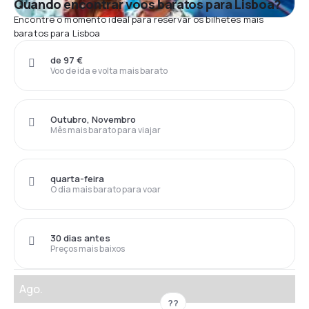
Quando encontrar voos baratos para Lisboa?
Encontre o momento ideal para reservar os bilhetes mais
baratos para Lisboa
de 97 €
Voo de ida e volta mais barato
Outubro, Novembro
Mês mais barato para viajar
quarta-feira
O dia mais barato para voar
30 dias antes
Preços mais baixos
Ago.
??