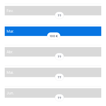
Fev.
??
Mar.
100 €
Abr.
??
Mai.
??
Jun.
??