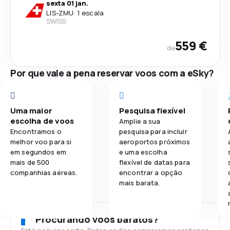
sexta 01 jan.
LIS
-
ZMU
·
1 escala
SWISS
559 €
de
Por que vale a pena reservar voos com a eSky?
Uma maior
Pesquisa flexível
escolha de voos
Amplie a sua
Encontramos o
pesquisa para incluir
melhor voo para si
aeroportos próximos
em segundos em
e uma escolha
mais de 500
flexível de datas para
companhias aéreas.
encontrar a opção
mais barata.
Procurando voos baratos?