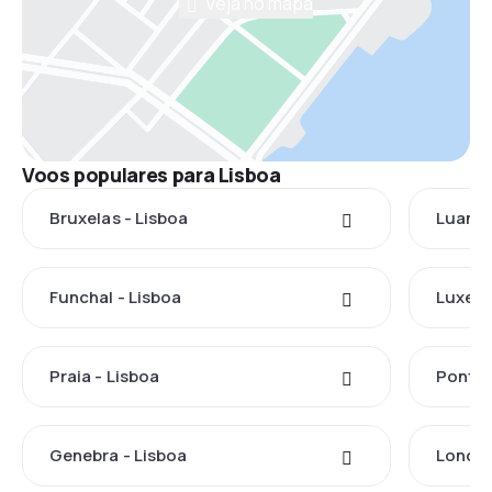
Veja no mapa
Voos populares para Lisboa
Bruxelas - Lisboa
Luanda
Funchal - Lisboa
Luxemb
Praia - Lisboa
Ponta 
Genebra - Lisboa
Londre