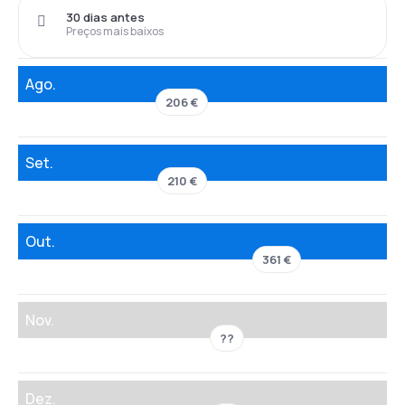
30 dias antes
Preços mais baixos
Ago.
206 €
Set.
210 €
Out.
361 €
Nov.
??
Dez.