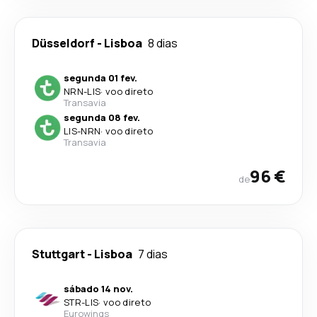
Düsseldorf
-
Lisboa
8 dias
segunda 01 fev.
NRN
-
LIS
·
voo direto
Transavia
segunda 08 fev.
LIS
-
NRN
·
voo direto
Transavia
96 €
de
Stuttgart
-
Lisboa
7 dias
sábado 14 nov.
STR
-
LIS
·
voo direto
Eurowings