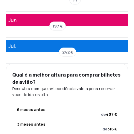
Jun.
197 €
Jul.
242 €
Qual é a melhor altura para comprar bilhetes
de avião?
Descubra com que antecedência vale a pena reservar
voos de ida e volta.
6 meses antes
de
407 €
3 meses antes
de
316 €