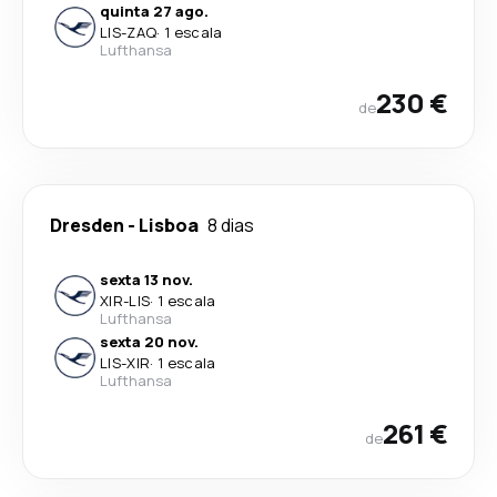
quinta 27 ago.
LIS
-
ZAQ
·
1 escala
Lufthansa
230 €
de
Dresden
-
Lisboa
8 dias
sexta 13 nov.
XIR
-
LIS
·
1 escala
Lufthansa
sexta 20 nov.
LIS
-
XIR
·
1 escala
Lufthansa
261 €
de