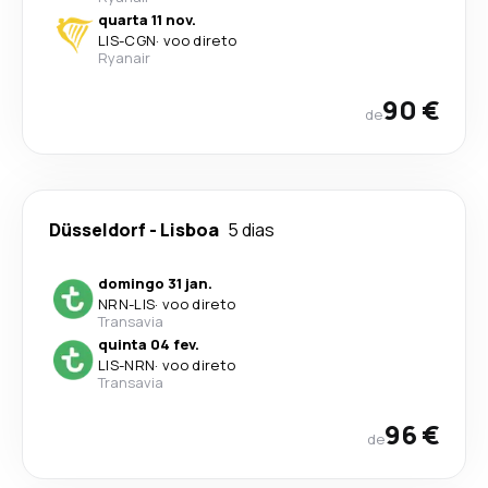
quarta 11 nov.
LIS
-
CGN
·
voo direto
Ryanair
90 €
de
Düsseldorf
-
Lisboa
5 dias
domingo 31 jan.
NRN
-
LIS
·
voo direto
Transavia
quinta 04 fev.
LIS
-
NRN
·
voo direto
Transavia
96 €
de