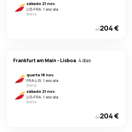
sábado 21 nov.
LIS
-
FRA
·
1 escala
Iberia
204 €
de
Frankfurt am Main
-
Lisboa
4 dias
quarta 18 nov.
FRA
-
LIS
·
1 escala
Iberia
sábado 21 nov.
LIS
-
FRA
·
1 escala
Iberia
204 €
de