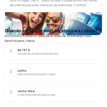
Está no lugar certo. Todos os dias comparamos centenas
de ofertas para lhe oferecer as melhores. Confira!
Quando encontrar voos baratos para Lisboa?
Encontre o momento ideal para reservar os bilhetes mais
baratos para Lisboa
de 197 €
Voo de ida e volta mais barato
Junho
Mês mais barato para viajar
sexta-feira
O dia mais barato para voar