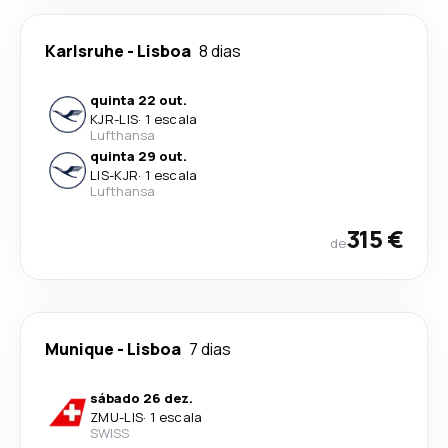
Karlsruhe
-
Lisboa
8 dias
quinta 22 out.
KJR
-
LIS
·
1 escala
Lufthansa
quinta 29 out.
LIS
-
KJR
·
1 escala
Lufthansa
315 €
de
Munique
-
Lisboa
7 dias
sábado 26 dez.
ZMU
-
LIS
·
1 escala
SWISS