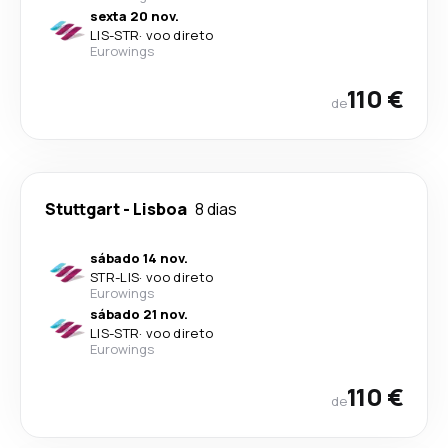
sexta 20 nov.
LIS
-
STR
·
voo direto
Eurowings
110 €
de
Stuttgart
-
Lisboa
8 dias
sábado 14 nov.
STR
-
LIS
·
voo direto
Eurowings
sábado 21 nov.
LIS
-
STR
·
voo direto
Eurowings
110 €
de