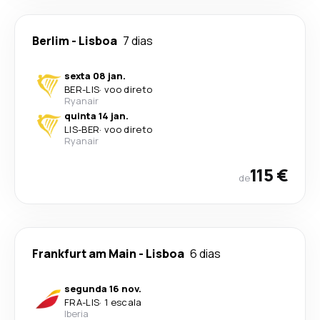
Berlim
-
Lisboa
7 dias
sexta 08 jan.
BER
-
LIS
·
voo direto
Ryanair
quinta 14 jan.
LIS
-
BER
·
voo direto
Ryanair
115 €
de
Frankfurt am Main
-
Lisboa
6 dias
segunda 16 nov.
FRA
-
LIS
·
1 escala
Iberia