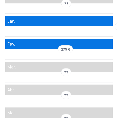
??
Jan.
Fev.
275 €
Mar.
??
Abr.
??
Mai.
??