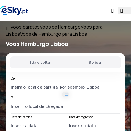
Voos baratos
Voos de Hamburgo
Voos para
Lisboa
Voos de Hamburgo para Lisboa
Voos
Hamburgo Lisboa
Ida e volta
Só ida
De
Para
Data de partida
Data de regresso