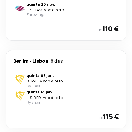
quarta 25 nov.
LIS
-
HAM
·
voo direto
Eurowings
110 €
de
Berlim
-
Lisboa
8 dias
quinta 07 jan.
BER
-
LIS
·
voo direto
Ryanair
quinta 14 jan.
LIS
-
BER
·
voo direto
Ryanair
115 €
de