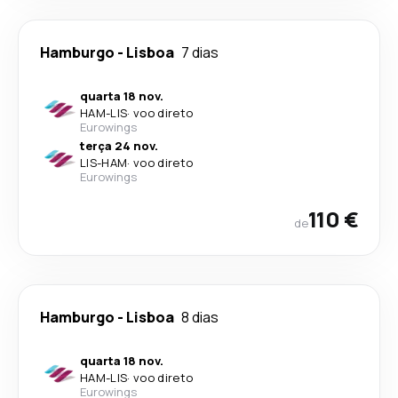
Hamburgo
-
Lisboa
7 dias
quarta 18 nov.
HAM
-
LIS
·
voo direto
Eurowings
terça 24 nov.
LIS
-
HAM
·
voo direto
Eurowings
110 €
de
Hamburgo
-
Lisboa
8 dias
quarta 18 nov.
HAM
-
LIS
·
voo direto
Eurowings