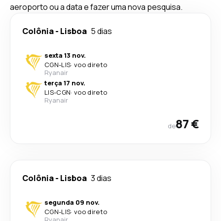
aeroporto ou a data e fazer uma nova pesquisa.
Colônia
-
Lisboa
5 dias
sexta 13 nov.
CGN
-
LIS
·
voo direto
Ryanair
terça 17 nov.
LIS
-
CGN
·
voo direto
Ryanair
87 €
de
Colônia
-
Lisboa
3 dias
segunda 09 nov.
CGN
-
LIS
·
voo direto
Ryanair