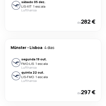
sábado 05 dez.
LIS
-
XIT
·
1 escala
Lufthansa
282 €
de
Münster
-
Lisboa
4 dias
segunda 19 out.
FMO
-
LIS
·
1 escala
Lufthansa
quinta 22 out.
LIS
-
FMO
·
1 escala
Lufthansa
297 €
de