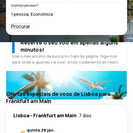
Quantas pessoas?
Procurar
Reserve o seu voo em apenas alguns
minutos!
Use o mecanismo de busca no topo da página. Diga-nos
para onde e quando vai voar, e nós cuidaremos do resto.
Ofertas especiais de voos de Lisboa para
Frankfurt am Main
Lisboa
-
Frankfurt am Main
7 dias
quinta 28 jan.