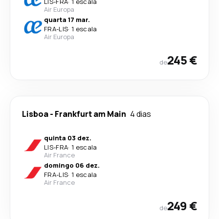
LIS
-
FRA
·
1 escala
Air Europa
quarta 17 mar.
FRA
-
LIS
·
1 escala
Air Europa
245 €
de
Lisboa
-
Frankfurt am Main
4 dias
quinta 03 dez.
LIS
-
FRA
·
1 escala
Air France
domingo 06 dez.
FRA
-
LIS
·
1 escala
Air France
249 €
de