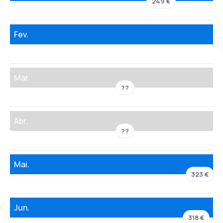
249 €
Fev.
Mar.
??
Abr.
??
Mai.
323 €
Jun.
318 €