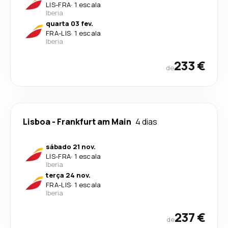
LIS
-
FRA
·
1 escala
Iberia
quarta 03 fev.
FRA
-
LIS
·
1 escala
Iberia
233 €
de
Lisboa
-
Frankfurt am Main
4 dias
sábado 21 nov.
LIS
-
FRA
·
1 escala
Iberia
terça 24 nov.
FRA
-
LIS
·
1 escala
Iberia
237 €
de