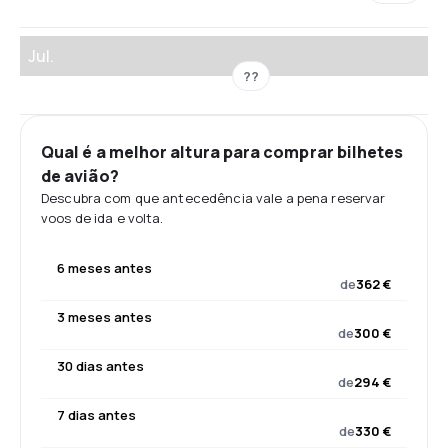
Jul.
??
Qual é a melhor altura para comprar bilhetes
de avião?
Descubra com que antecedência vale a pena reservar
voos de ida e volta.
6 meses antes
de
362 €
3 meses antes
de
300 €
30 dias antes
de
294 €
7 dias antes
de
330 €