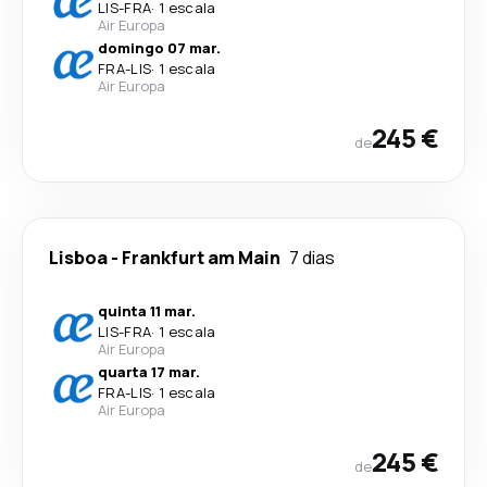
LIS
-
FRA
·
1 escala
Air Europa
domingo 07 mar.
FRA
-
LIS
·
1 escala
Air Europa
245 €
de
Lisboa
-
Frankfurt am Main
7 dias
quinta 11 mar.
LIS
-
FRA
·
1 escala
Air Europa
quarta 17 mar.
FRA
-
LIS
·
1 escala
Air Europa
245 €
de