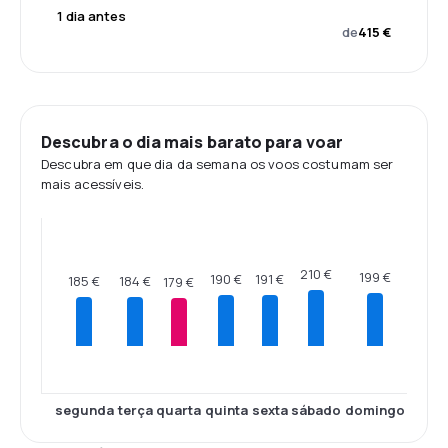
1 dia antes
de
415 €
Descubra o dia mais barato para voar
Descubra em que dia da semana os voos costumam ser
mais acessíveis.
210 €
199 €
191 €
190 €
185 €
184 €
179 €
segunda
terça
quarta
quinta
sexta
sábado
domingo