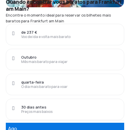
Quando encontrar voos baratos para Frankfurt
am Main?
Encontre o momento ideal para reservar os bilhetes mais
baratos para Frankfurt am Main
de 237 €
Voo de ida e volta mais barato
Outubro
Mês mais barato para viajar
quarta-feira
O dia mais barato para voar
30 dias antes
Preços mais baixos
Ago.