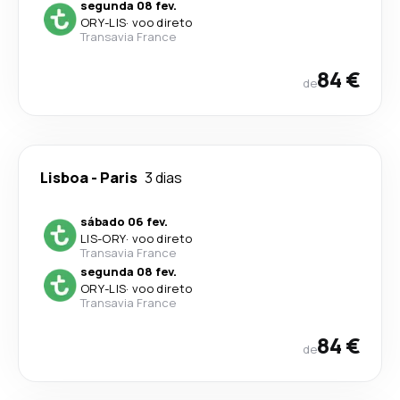
segunda 08 fev.
ORY
-
LIS
·
voo direto
Transavia France
84 €
de
Lisboa
-
Paris
3 dias
sábado 06 fev.
LIS
-
ORY
·
voo direto
Transavia France
segunda 08 fev.
ORY
-
LIS
·
voo direto
Transavia France
84 €
de