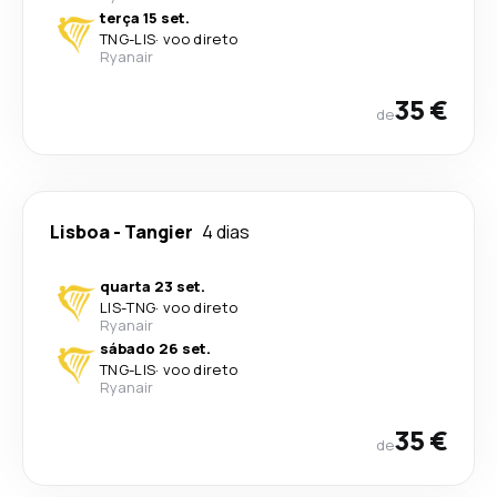
terça 15 set.
TNG
-
LIS
·
voo direto
Ryanair
35 €
de
Lisboa
-
Tangier
4 dias
quarta 23 set.
LIS
-
TNG
·
voo direto
Ryanair
sábado 26 set.
TNG
-
LIS
·
voo direto
Ryanair
35 €
de