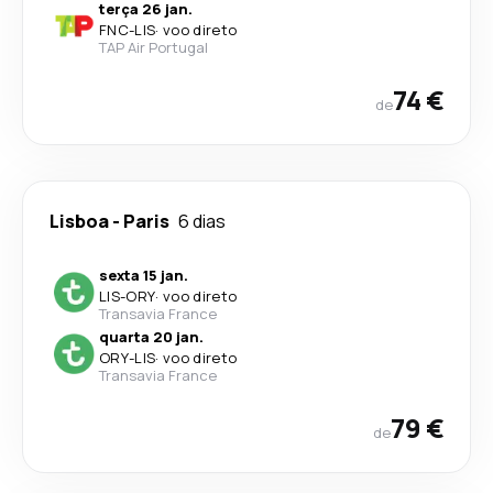
terça 26 jan.
FNC
-
LIS
·
voo direto
TAP Air Portugal
74 €
de
Lisboa
-
Paris
6 dias
sexta 15 jan.
LIS
-
ORY
·
voo direto
Transavia France
quarta 20 jan.
ORY
-
LIS
·
voo direto
Transavia France
79 €
de