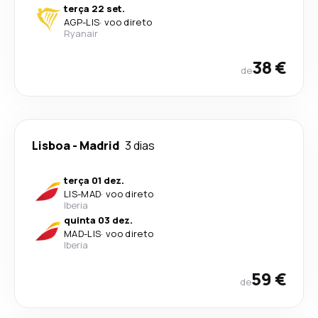
terça 22 set.
AGP
-
LIS
·
voo direto
Ryanair
38 €
de
Lisboa
-
Madrid
3 dias
terça 01 dez.
LIS
-
MAD
·
voo direto
Iberia
quinta 03 dez.
MAD
-
LIS
·
voo direto
Iberia
59 €
de