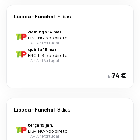
Lisboa
-
Funchal
5 dias
domingo 14 mar.
LIS
-
FNC
·
voo direto
TAP Air Portugal
quinta 18 mar.
FNC
-
LIS
·
voo direto
TAP Air Portugal
74 €
de
Lisboa
-
Funchal
8 dias
terça 19 jan.
LIS
-
FNC
·
voo direto
TAP Air Portugal