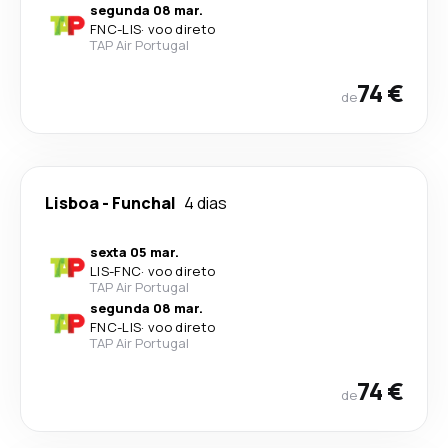
segunda 08 mar.
FNC
-
LIS
·
voo direto
TAP Air Portugal
74 €
de
Lisboa
-
Funchal
4 dias
sexta 05 mar.
LIS
-
FNC
·
voo direto
TAP Air Portugal
segunda 08 mar.
FNC
-
LIS
·
voo direto
TAP Air Portugal
74 €
de