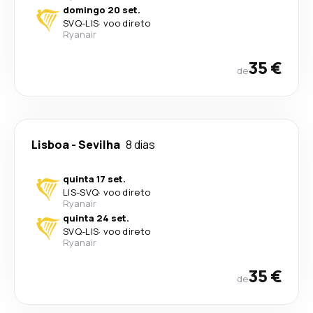
domingo 20 set.
SVQ
-
LIS
·
voo direto
Ryanair
35 €
de
Lisboa
-
Sevilha
8 dias
quinta 17 set.
LIS
-
SVQ
·
voo direto
Ryanair
quinta 24 set.
SVQ
-
LIS
·
voo direto
Ryanair
35 €
de