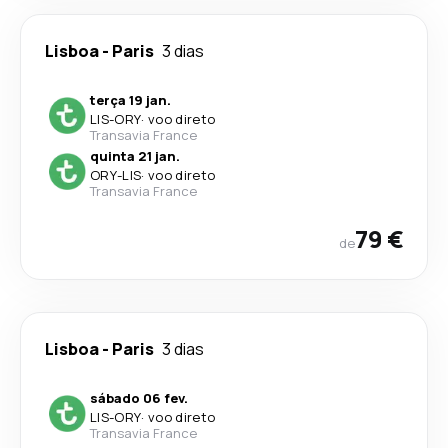
Lisboa
-
Paris
3 dias
terça 19 jan.
LIS
-
ORY
·
voo direto
Transavia France
quinta 21 jan.
ORY
-
LIS
·
voo direto
Transavia France
79 €
de
Lisboa
-
Paris
3 dias
sábado 06 fev.
LIS
-
ORY
·
voo direto
Transavia France