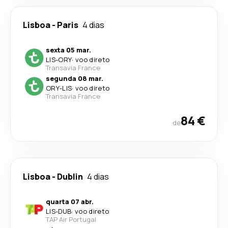
Lisboa
-
Paris
4 dias
sexta 05 mar.
LIS
-
ORY
·
voo direto
Transavia France
segunda 08 mar.
ORY
-
LIS
·
voo direto
Transavia France
84 €
de
Lisboa
-
Dublin
4 dias
quarta 07 abr.
LIS
-
DUB
·
voo direto
TAP Air Portugal