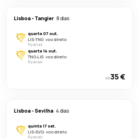
Lisboa
-
Tangier
8 dias
quarta 07 out.
LIS
-
TNG
·
voo direto
Ryanair
quarta 14 out.
TNG
-
LIS
·
voo direto
Ryanair
35 €
de
Lisboa
-
Sevilha
4 dias
quinta 17 set.
LIS
-
SVQ
·
voo direto
Ryanair