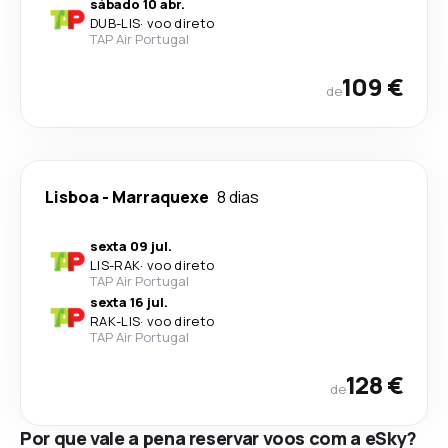
sábado 10 abr.
DUB
-
LIS
·
voo direto
TAP Air Portugal
109 €
de
Lisboa
-
Marraquexe
8 dias
sexta 09 jul.
LIS
-
RAK
·
voo direto
TAP Air Portugal
sexta 16 jul.
RAK
-
LIS
·
voo direto
TAP Air Portugal
128 €
de
Por que vale a pena reservar voos com a eSky?