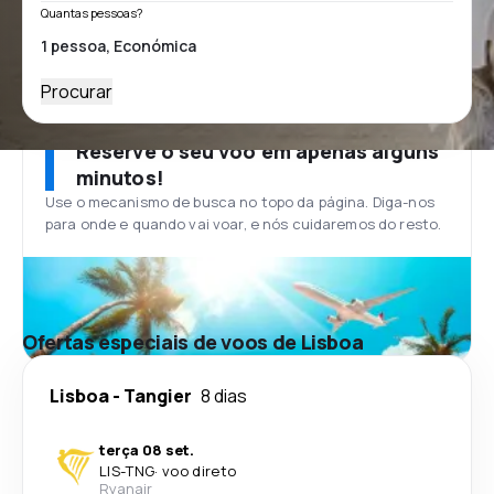
Quantas pessoas?
Procurar
Reserve o seu voo em apenas alguns
minutos!
Use o mecanismo de busca no topo da página. Diga-nos
para onde e quando vai voar, e nós cuidaremos do resto.
Ofertas especiais de voos de Lisboa
Lisboa
-
Tangier
8 dias
terça 08 set.
LIS
-
TNG
·
voo direto
Ryanair