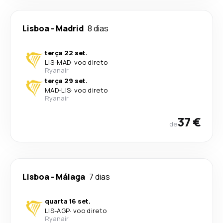
Lisboa
-
Madrid
8 dias
terça 22 set.
LIS
-
MAD
·
voo direto
Ryanair
terça 29 set.
MAD
-
LIS
·
voo direto
Ryanair
37 €
de
Lisboa
-
Málaga
7 dias
quarta 16 set.
LIS
-
AGP
·
voo direto
Ryanair